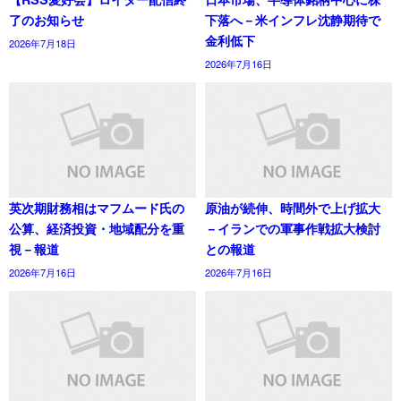
了のお知らせ
下落へ－米インフレ沈静期待で
金利低下
2026年7月18日
2026年7月16日
英次期財務相はマフムード氏の
原油が続伸、時間外で上げ拡大
公算、経済投資・地域配分を重
－イランでの軍事作戦拡大検討
視－報道
との報道
2026年7月16日
2026年7月16日