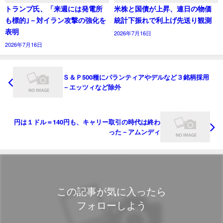
トランプ氏、「来週には発電所
米株と国債が上昇、連日の物価
も標的｣－対イラン攻撃の強化を
統計下振れで利上げ先送り観測
表明
2026年7月16日
2026年7月16日
Ｓ＆Ｐ500種にパランティアやデルなど３銘柄採用
－エッツィなど除外
円は１ドル＝140円も、キャリー取引の時代は終わ
った－アムンディ
この記事が気に入ったら
フォローしよう