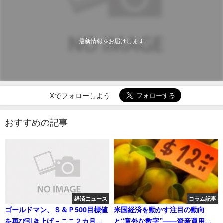
最新情報をお届けします
Xでフォローしよう
おすすめの記事
経済ニュース
コラム記事
ゴールドマン、Ｓ＆Ｐ500目標値
米国経済を動かす注目の動向
を再び引き上げ－ここ２カ月で
と“意外な数字”——資産運用に