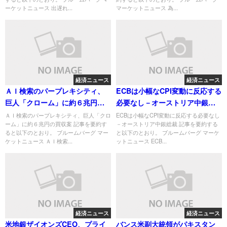
ーケットニュース 出遅れ...
マーケットニュース 為...
経済ニュース
経済ニュース
ＡＩ検索のパープレキシティ、
ECBは小幅なCPI変動に反応する
巨人「クローム」に約６兆円の
必要なし－オーストリア中銀総
買収案
裁
ＡＩ検索のパープレキシティ、巨人「クロ
ECBは小幅なCPI変動に反応する必要なし
ーム」に約６兆円の買収案 記事を要約す
－オーストリア中銀総裁 記事を要約する
ると以下のとおり。 ブルームバーグ マー
と以下のとおり。 ブルームバーグ マーケ
ケットニュース ＡＩ検索...
ットニュース ECB...
経済ニュース
経済ニュース
米地銀ザイオンズCEO、プライ
バンス米副大統領がパキスタン