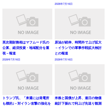
2026年7月16日
英次期財務相はマフムード氏の
原油が続伸、時間外で上げ拡大
公算、経済投資・地域配分を重
－イランでの軍事作戦拡大検討
視－報道
との報道
2026年7月16日
2026年7月16日
トランプ氏、「来週には発電所
米株と国債が上昇、連日の物価
も標的｣－対イラン攻撃の強化を
統計下振れで利上げ先送り観測