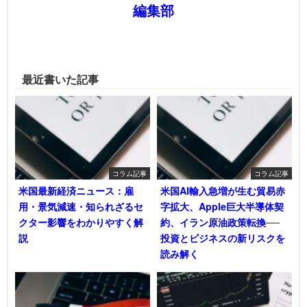
編集部
最近書いた記事
コラム記事
コラム記事
米国最新経済ニュース：雇
米国AI輸入急増が生む貿易赤
用・景気減速・知られざるセ
字拡大、Apple巨大半導体契
クター影響をわかりやすく解
約、イラン原油政策転換──
説
投資とビジネスの新リスクを
読み解く