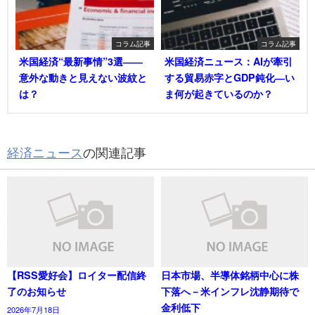
コラム記事
コラム記事
米国経済“最新事情”3選――
米国経済ニュース：AIが牽引
意外な動きと見えない波紋と
する貿易赤字とGDP鈍化―い
は？
ま何が起きているのか？
経済ニュース
の関連記事
【RSS愛好会】ロイター配信終
日本市場、半導体銘柄中心に株
了のお知らせ
下落へ－米インフレ沈静期待で
金利低下
2026年7月18日