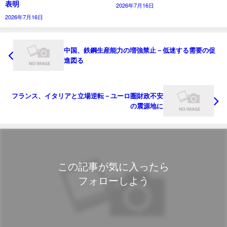
表明
2026年7月16日
2026年7月16日
中国、鉄鋼生産能力の増強禁止－低迷する需要の促
進図る
フランス、イタリアと立場逆転－ユーロ圏財政不安
の震源地に
この記事が気に入ったら
フォローしよう