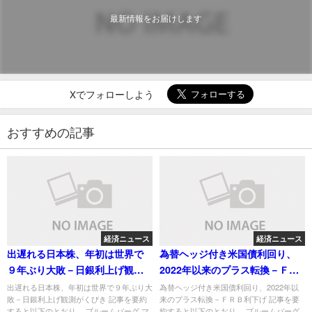
最新情報をお届けします
Xでフォローしよう
おすすめの記事
経済ニュース
経済ニュース
出遅れる日本株、年初は世界で
為替ヘッジ付き米国債利回り、
９年ぶり大敗－日銀利上げ観測
2022年以来のプラス転換－ＦＲ
がくびき
Ｂ利下げ
出遅れる日本株、年初は世界で９年ぶり大
為替ヘッジ付き米国債利回り、2022年以
敗－日銀利上げ観測がくびき 記事を要約
来のプラス転換－ＦＲＢ利下げ 記事を要
すると以下のとおり。 ブルームバーグ マ
約すると以下のとおり。 ブルームバーグ