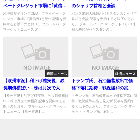
ベートクレジット市場に｢黄信
のシャリフ首相と会談
号｣と警告
米地銀ザイオンズCEO、プライベートク
バンス米副大統領がパキスタンのシャリフ
レジット市場に｢黄信号｣と警告 記事を要
首相と会談 記事を要約すると以下のとお
約すると以下のとおり。 ブルームバーグ
り。 ブルームバーグ マーケット バンス米
マーケットニュース 米...
副大統領がパキスタンの...
経済ニュース
経済ニュース
【欧州市況】利下げ確実視、独
トランプ氏、石油備蓄放出で価
長期債横ばい－株は月次で大幅
格下落に期待－戦況緩和の兆し
高
見えず
【欧州市況】利下げ確実視、独長期債横ば
トランプ氏、石油備蓄放出で価格下落に期
い－株は月次で大幅高 記事を要約すると
待－戦況緩和の兆し見えず 記事を要約す
以下のとおり。 ブルームバーグ マーケッ
ると以下のとおり。 ブルームバーグ マー
トニュース 【欧州市況】...
ケット トランプ氏、石油...