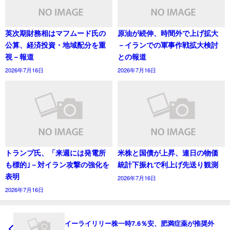
英次期財務相はマフムード氏の
原油が続伸、時間外で上げ拡大
公算、経済投資・地域配分を重
－イランでの軍事作戦拡大検討
視－報道
との報道
2026年7月16日
2026年7月16日
トランプ氏、「来週には発電所
米株と国債が上昇、連日の物価
も標的｣－対イラン攻撃の強化を
統計下振れで利上げ先送り観測
表明
2026年7月16日
2026年7月16日
イーライリリー株一時7.6％安、肥満症薬が推奨外