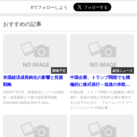
Xでフォローしよう
おすすめの記事
開催予定
経済ニュース
米国経済成長鈍化の影響と投資
中国企業、トランプ関税でも積
戦略
極的に株式発行－低迷の米欧と
対照的
2025年7月7日：米国経済ニュース詳細分
中国企業、トランプ関税でも積極的に株式
析 – 成長減速と今後の資産運用戦略
発行－低迷の米欧と対照的 記事を要約す
Estimated reading time: 5 minu...
ると以下のとおり。 ブルームバーグ マー
ケットニュース 中国企業...