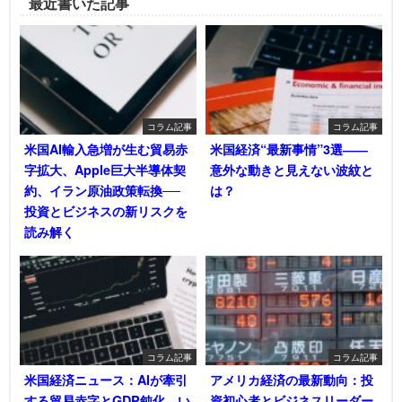
最近書いた記事
コラム記事
コラム記事
米国AI輸入急増が生む貿易赤
米国経済“最新事情”3選――
字拡大、Apple巨大半導体契
意外な動きと見えない波紋と
約、イラン原油政策転換──
は？
投資とビジネスの新リスクを
読み解く
コラム記事
コラム記事
米国経済ニュース：AIが牽引
アメリカ経済の最新動向：投
する貿易赤字とGDP鈍化―い
資初心者とビジネスリーダー