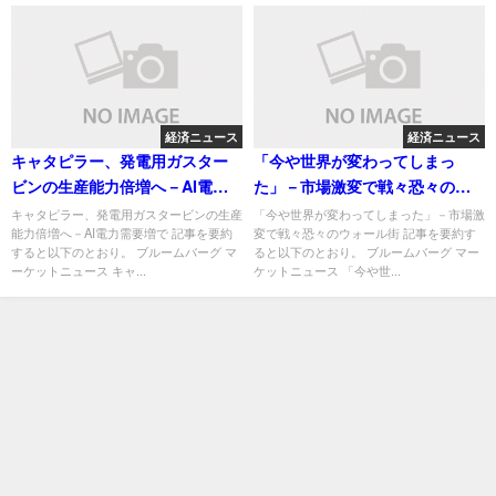
経済ニュース
経済ニュース
キャタピラー、発電用ガスター
「今や世界が変わってしまっ
ビンの生産能力倍増へ－AI電力
た」－市場激変で戦々恐々のウ
需要増で
ォール街
キャタピラー、発電用ガスタービンの生産
「今や世界が変わってしまった」－市場激
能力倍増へ－AI電力需要増で 記事を要約
変で戦々恐々のウォール街 記事を要約す
すると以下のとおり。 ブルームバーグ マ
ると以下のとおり。 ブルームバーグ マー
ーケットニュース キャ...
ケットニュース 「今や世...