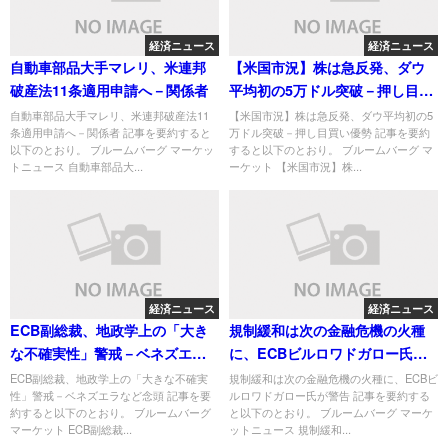
経済ニュース
経済ニュース
自動車部品大手マレリ、米連邦
【米国市況】株は急反発、ダウ
破産法11条適用申請へ－関係者
平均初の5万ドル突破－押し目買
い優勢
自動車部品大手マレリ、米連邦破産法11
【米国市況】株は急反発、ダウ平均初の5
条適用申請へ－関係者 記事を要約すると
万ドル突破－押し目買い優勢 記事を要約
以下のとおり。 ブルームバーグ マーケッ
すると以下のとおり。 ブルームバーグ マ
トニュース 自動車部品大...
ーケット 【米国市況】株...
経済ニュース
経済ニュース
ECB副総裁、地政学上の「大き
規制緩和は次の金融危機の火種
な不確実性」警戒－ベネズエラ
に、ECBビルロワドガロー氏が
など念頭
警告
ECB副総裁、地政学上の「大きな不確実
規制緩和は次の金融危機の火種に、ECBビ
性」警戒－ベネズエラなど念頭 記事を要
ルロワドガロー氏が警告 記事を要約する
約すると以下のとおり。 ブルームバーグ
と以下のとおり。 ブルームバーグ マーケ
マーケット ECB副総裁...
ットニュース 規制緩和...