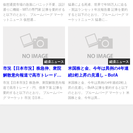
門家
報告書
仮想通貨市場の急落にパニック不要、設計
猛暑による死者、世界で年55万人に迫る
通りに機能－MITの専門家 記事を要約する
－英誌ランセット年次報告書 記事を要約
と以下のとおり。 ブルームバーグ マーケ
すると以下のとおり。 ブルームバーグ マ
ットニュース 仮想通...
ーケットニュース 猛暑に...
経済ニュース
経済ニュース
市況【日本市況】株急伸、衆院
米国株と金、今年は異例の4年連
解散意向報道で高市トレード－
続2桁上昇の見通し－BofA
円、債券下落
市況【日本市況】株急伸、衆院解散意向報
米国株と金、今年は異例の4年連続2桁上
道で高市トレード－円、債券下落 記事を
昇の見通し－BofA 記事を要約すると以下
要約すると以下のとおり。 ブルームバー
のとおり。 ブルームバーグ マーケット 米
グ マーケット 市況【日本...
国株と金、今年は異...