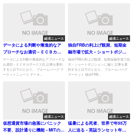
経済ニュース
経済ニュース
データによる判断や漸進的なア
独自FRBの利上げ観測、短期金
プローチなお適切－ＥＣＢカザ
融市場で拡大－ショートポジシ
ークス氏
ョンに偏り
データによる判断や漸進的なアプローチな
独自FRBの利上げ観測、短期金融市場で拡
お適切－ＥＣＢカザークス氏 記事を要約
大－ショートポジションに偏り 記事を要
すると以下のとおり。 ブルームバーグ マ
約すると以下のとおり。 ブルームバーグ
ーケットニュース データ...
マーケット 独自FRB...
経済ニュース
経済ニュース
仮想通貨市場の急落にパニック
猛暑による死者、世界で年55万
不要、設計通りに機能－MITの専
人に迫る－英誌ランセット年次