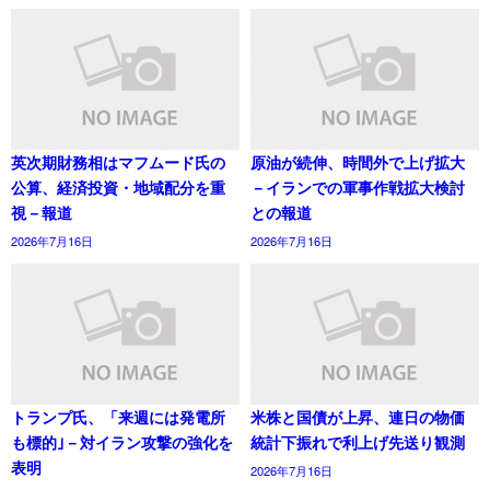
英次期財務相はマフムード氏の
原油が続伸、時間外で上げ拡大
公算、経済投資・地域配分を重
－イランでの軍事作戦拡大検討
視－報道
との報道
2026年7月16日
2026年7月16日
トランプ氏、「来週には発電所
米株と国債が上昇、連日の物価
も標的｣－対イラン攻撃の強化を
統計下振れで利上げ先送り観測
表明
2026年7月16日