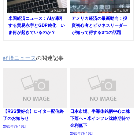
コラム記事
コラム記事
米国経済ニュース：AIが牽引
アメリカ経済の最新動向：投
する貿易赤字とGDP鈍化―い
資初心者とビジネスリーダー
ま何が起きているのか？
が知って得する3つの話題
経済ニュース
の関連記事
【RSS愛好会】ロイター配信終
日本市場、半導体銘柄中心に株
了のお知らせ
下落へ－米インフレ沈静期待で
金利低下
2026年7月18日
2026年7月16日