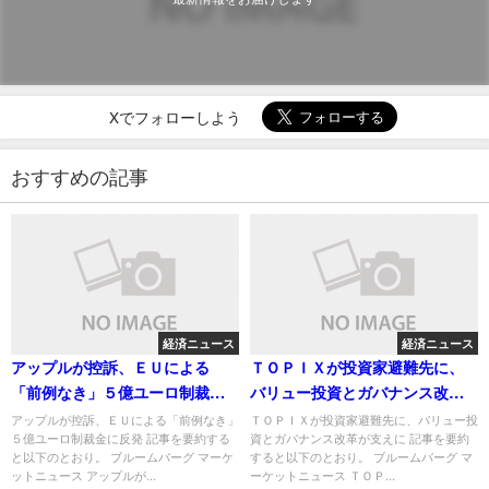
Xでフォローしよう
おすすめの記事
経済ニュース
経済ニュース
アップルが控訴、ＥＵによる
ＴＯＰＩＸが投資家避難先に、
「前例なき」５億ユーロ制裁金
バリュー投資とガバナンス改革
に反発
が支えに
アップルが控訴、ＥＵによる「前例なき」
ＴＯＰＩＸが投資家避難先に、バリュー投
５億ユーロ制裁金に反発 記事を要約する
資とガバナンス改革が支えに 記事を要約
と以下のとおり。 ブルームバーグ マーケ
すると以下のとおり。 ブルームバーグ マ
ットニュース アップルが...
ーケットニュース ＴＯＰ...