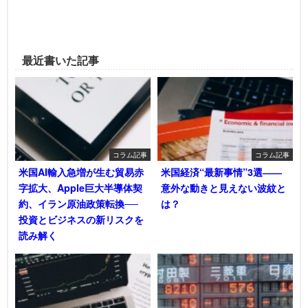
最近書いた記事
コラム記事
コラム記事
米国AI輸入急増が生む貿易赤
米国経済“最新事情”3選――
字拡大、Apple巨大半導体契
意外な動きと見えない波紋と
約、イラン原油政策転換──
は？
投資とビジネスの新リスクを
読み解く