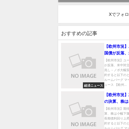
Xでフォ
おすすめの記事
【欧州市況】
国債が反落、
に緩和の兆し
【欧州市況】ユ
が反落、米中対
幅安
兆し－ノボ大幅安
約すると以下のと
ルームバーグ マ
ュース 【欧州...
経済ニュース
【欧州市況】
の決算、株は
―ドイツ長期
【欧州市況】期
算、株は小幅下
上昇
長期債利回り上昇
約すると以下のと
ルームバーグ マ