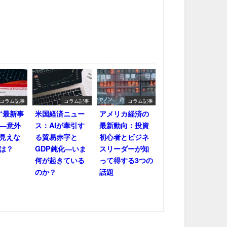
コラム記事
コラム記事
コラム記事
“最新事
米国経済ニュー
アメリカ経済の
――意外
ス：AIが牽引す
最新動向：投資
見えな
る貿易赤字と
初心者とビジネ
は？
GDP鈍化―いま
スリーダーが知
何が起きている
って得する3つの
のか？
話題