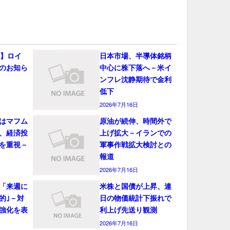
会】ロイ
日本市場、半導体銘柄
のお知ら
中心に株下落へ－米イ
ンフレ沈静期待で金利
低下
2026年7月16日
はマフム
原油が続伸、時間外で
、経済投
上げ拡大－イランでの
を重視－
軍事作戦拡大検討との
報道
2026年7月16日
「来週に
米株と国債が上昇、連
的｣－対
日の物価統計下振れで
強化を表
利上げ先送り観測
2026年7月16日