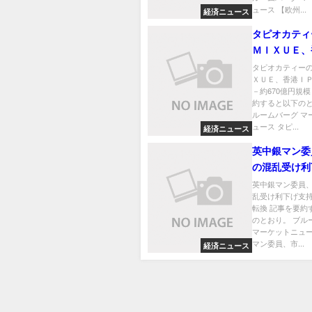
ュース 【欧州...
経済ニュース
タピオカティ
ＭＩＸＵＥ、
Ｏを計画－約
タピオカティー
ＸＵＥ、香港Ｉ
規模
－約670億円規模
約すると以下のと
ルームバーグ マ
ュース タピ...
経済ニュース
英中銀マン委
の混乱受け利
の立場を転換
英中銀マン委員
乱受け利下げ支
転換 記事を要約
のとおり。 ブル
マーケットニュー
マン委員、市...
経済ニュース