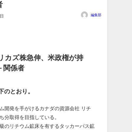
者
編集部
4日
リカズ株急伸、米政権が持
－関係者
下のとおり。
ム開発を手がけるカナダの資源会社 リチ
ち分取得を目指している。
級のリチウム鉱床を有するタッカーパス鉱