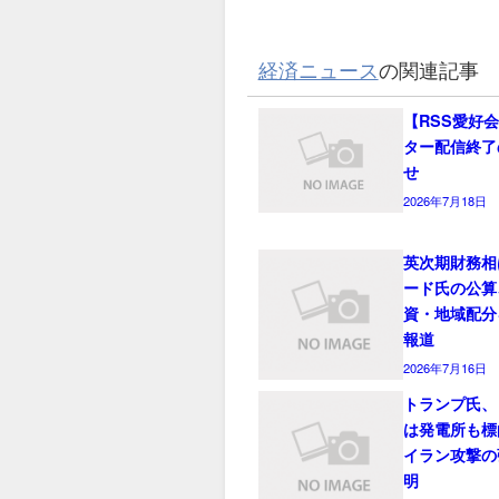
経済ニュース
の関連記事
【RSS愛好
ター配信終了
せ
2026年7月18日
英次期財務相
ード氏の公算
資・地域配分
報道
2026年7月16日
トランプ氏、
は発電所も標
イラン攻撃の
明