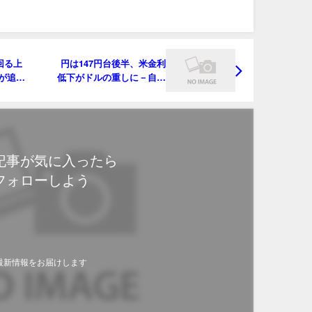
回る上
円は147円台後半、米金利
が追随
低下がドルの重しに－自民
党総裁選見極め
記事が気に入ったら
フォローしよう
最新情報をお届けします