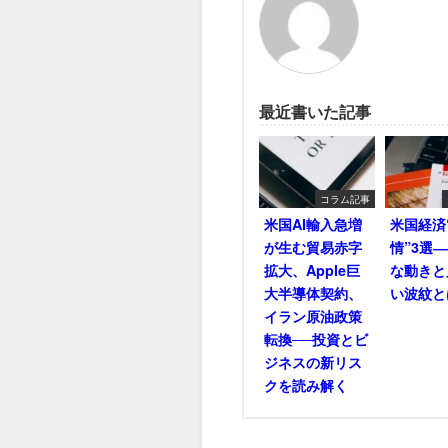
最近書いた記事
コラム記事
米国AI輸入急増
米国経済
が生む貿易赤字
情”3選
拡大、Apple巨
な動きと
大半導体契約、
い波紋と
イラン原油政策
転換──投資とビ
ジネスの新リス
クを読み解く