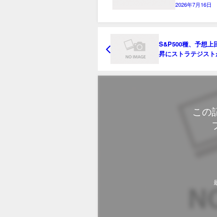
2026年7月16日
S&P500種、予想上
昇にストラテジスト
－史上まれな展開
この