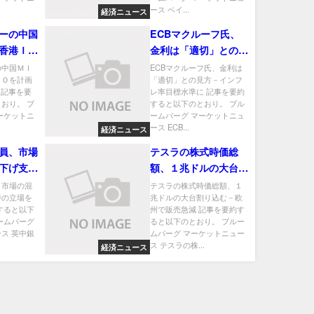
ース ベイ...
経済ニュース
ーの中国
ECBマクルーフ氏、
香港ＩＰ
金利は「適切」との見
670億円
方－インフレ率目標水
の中国ＭＩ
ECBマクルーフ氏、金利は
ＰＯを計画
「適切」との見方－インフ
準に
 記事を要
レ率目標水準に 記事を要約
おり。 ブ
すると以下のとおり。 ブル
ーケットニ
ームバーグ マーケットニュ
ース ECB...
経済ニュース
員、市場
テスラの株式時価総
下げ支持
額、１兆ドルの大台割
り込む－欧州で販売急
、市場の混
テスラの株式時価総額、１
持の立場を
兆ドルの大台割り込む－欧
減
すると以下
州で販売急減 記事を要約す
ームバーグ
ると以下のとおり。 ブルー
ス 英中銀
ムバーグ マーケットニュー
ス テスラの株...
経済ニュース