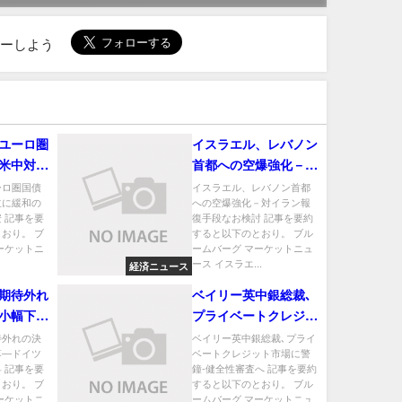
ローしよう
ユーロ圏
イスラエル、レバノン
米中対立
首都への空爆強化－対
－ノボ大
イラン報復手段なお検
ーロ圏国債
イスラエル、レバノン首都
立に緩和の
への空爆強化－対イラン報
討
 記事を要
復手段なお検討 記事を要約
おり。 ブ
すると以下のとおり。 ブル
ーケットニ
ームバーグ マーケットニュ
ース イスラエ...
経済ニュース
期待外れ
ベイリー英中銀総裁､
小幅下落
プライベートクレジッ
債利回り
ト市場に警鐘-健全性
待外れの決
ベイリー英中銀総裁､プライ
落―ドイツ
ベートクレジット市場に警
審査へ
 記事を要
鐘-健全性審査へ 記事を要約
おり。 ブ
すると以下のとおり。 ブル
ーケットニ
ームバーグ マーケットニュ