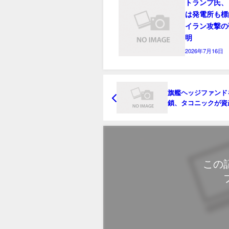
トランプ氏、
は発電所も標
イラン攻撃の
明
2026年7月16日
旗艦ヘッジファンド
鎖、タコニックが資
に削る改革断行
この