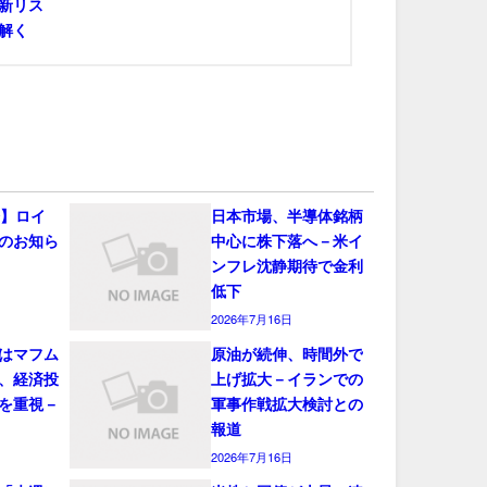
新リス
解く
会】ロイ
日本市場、半導体銘柄
のお知ら
中心に株下落へ－米イ
ンフレ沈静期待で金利
低下
2026年7月16日
はマフム
原油が続伸、時間外で
、経済投
上げ拡大－イランでの
を重視－
軍事作戦拡大検討との
報道
2026年7月16日