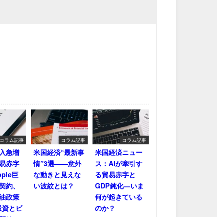
コラム記事
コラム記事
コラム記事
輸入急増
米国経済“最新事
米国経済ニュー
易赤字
情”3選――意外
ス：AIが牽引す
ple巨
な動きと見えな
る貿易赤字と
契約、
い波紋とは？
GDP鈍化―いま
油政策
何が起きている
投資とビ
のか？