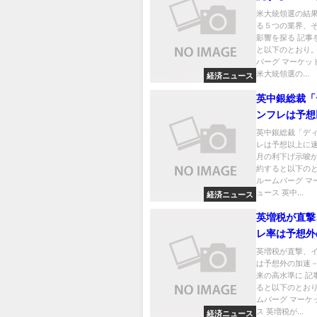
れぞれの影響
米大統領選の結
る５つの業界、
影響を探る 記事
と以下のとおり。
バーグ マーケッ
米大統領選の...
経済ニュース
英中銀総裁「
ンフレは予想
い」－11月
英中銀総裁「デ
レは予想以上に速
示唆か
月の利下げ示唆か
約すると以下のと
ルームバーグ マ
ュース 英中...
経済ニュース
英増税が直撃
レ率は予想外
24年１月来
英増税が直撃、
は予想外の加速－
に
来の高水準に 記
ると以下のとおり
ムバーグ マーケ
ス 英増税が...
経済ニュース