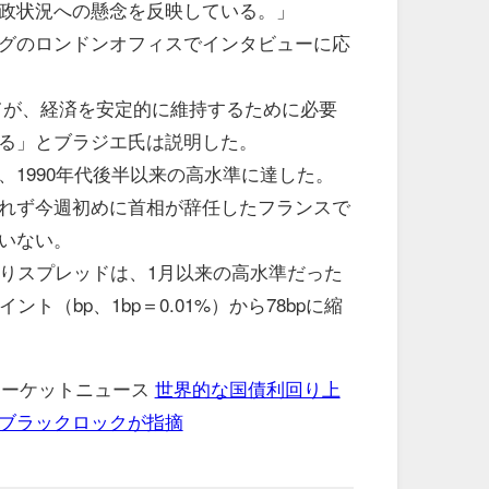
政状況への懸念を反映している。」
グのロンドンオフィスでインタビューに応
、経済を安定的に維持するために必要
る」とブラジエ氏は説明した。
、1990年代後半以来の高水準に達した。
れず今週初めに首相が辞任したフランスで
いない。
回りスプレッドは、1月以来の高水準だった
ト（bp、1bp＝0.01%）から78bpに縮
 マーケットニュース
世界的な国債利回り上
ブラックロックが指摘