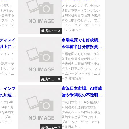
を探る
ンプ氏の追加関税発言
果で浮沈す
メキシコやカナダ、中国の
それぞれの
通貨が下落－トランプ氏の
で
を要約する
追加関税発言で 記事を要約
 ブルーム
すると以下のとおり。 ブル
トニュース
ームバーグ マーケットニュ
ース メキシコ...
経済ニュース
ディスイ
市場急変でも好成績、
以上に速
今年前半は分散投資が
の利下げ
勝ち組－全天候型に脚
ィスインフ
市場急変でも好成績、今年
い」－11
前半は分散投資が勝ち組－
光
 記事を要
全天候型に脚光 記事を要約
おり。 ブ
すると以下のとおり。 ブル
ーケットニ
ームバーグ マーケットニュ
ース 市場急変...
経済ニュース
、インフ
市況日本市場、AI脅威
の加速－
論や米関税の不透明感
の高水準
で株安・債券高へ－ド
インフレ率
市況日本市場、AI脅威論や
24年１月
米関税の不透明感で株安・
ル軟調
事を要約す
債券高へ－ドル軟調 記事を
。 ブルー
要約すると以下のとおり。
ットニュー
ブルームバーグ マーケット
市況日本市...
経済ニュース