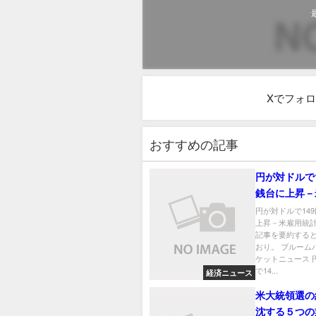
Xでフォ
おすすめの記事
円が対ドルで1
銭台に上昇－
計の発表後
円が対ドルで149
上昇－米雇用統
記事を要約する
おり。 ブルーム
ケットニュース 
で14...
経済ニュース
米大統領選の
沈する５つの