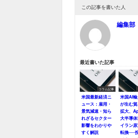
この記事を書いた人
編集部
最近書いた記事
コラム記事
米国最新経済ニ
米国AI
ュース：雇用・
が生む貿
景気減速・知ら
拡大、Ap
れざるセクター
大半導体
影響をわかりや
イラン原
すく解説
転換──