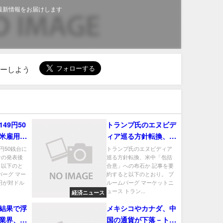
最新情報をお届けします
ローしよう
49円50
トランプ氏のエヌビデ
米雇用統
ィア巡る方針転換、米
中「包括合意」への布
円50銭台に
トランプ氏のエヌビディア
計の発表後
巡る方針転換、米中「包括
石か
と以下のと
合意」への布石か 記事を要
バーグ マー
約すると以下のとおり。 ブ
円が対ドル
ルームバーグ マーケットニ
ュース トラン...
経済ニュース
結果で浮
メキシコやカナダ、中
業界、そ
国の通貨が下落－トラ