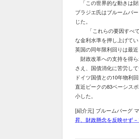
「この世界的な動きは財
ブラジエ氏はブルームバー
じた。
「これらの要因すべてが
な金利水準を押し上げてい
英国の同年限利回りは最近
財政改革への支持を得ら
さえ、国債消化に苦労して
ドイツ国債との10年物利
直近ピークの83ベーシスポイン
小した。
[紹介元] ブルームバーグ
昇、財政懸念を反映せず－