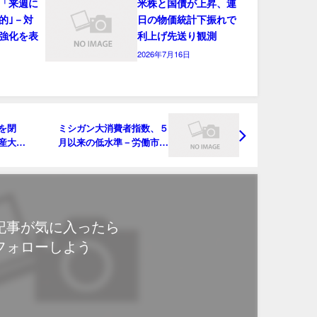
「来週に
米株と国債が上昇、連
的｣－対
日の物価統計下振れで
強化を表
利上げ先送り観測
2026年7月16日
を閉
ミシガン大消費者指数、５
産大幅
月以来の低水準－労働市場
への懸念反映
記事が気に入ったら
フォローしよう