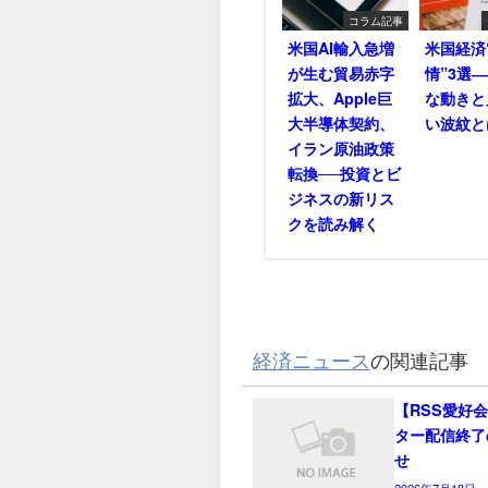
コラム記事
米国AI輸入急増
米国経済
が生む貿易赤字
情”3選
拡大、Apple巨
な動きと
大半導体契約、
い波紋と
イラン原油政策
転換──投資とビ
ジネスの新リス
クを読み解く
経済ニュース
の関連記事
【RSS愛好
ター配信終了
せ
2026年7月18日