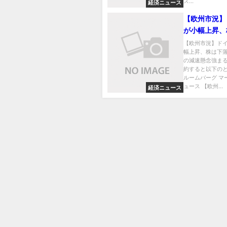
ス...
経済ニュース
【欧州市況】
が小幅上昇、
－米経済の減
【欧州市況】ド
幅上昇、株は下
まる
の減速懸念強まる
約すると以下のと
ルームバーグ マ
ュース 【欧州...
経済ニュース