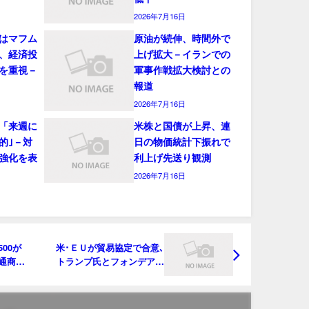
2026年7月16日
はマフム
原油が続伸、時間外で
、経済投
上げ拡大－イランでの
を重視－
軍事作戦拡大検討との
報道
2026年7月16日
「来週に
米株と国債が上昇、連
的｣－対
日の物価統計下振れで
強化を表
利上げ先送り観測
2026年7月16日
00が
米･ＥＵが貿易協定で合意､
通商合
トランプ氏とフォンデアラ
イエン氏発表