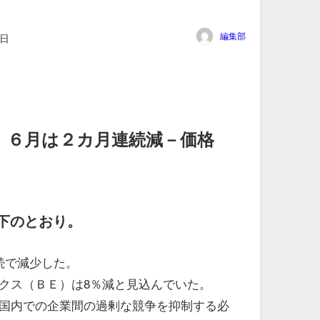
編集部
7日
、６月は２カ月連続減－価格
下のとおり。
続で減少した。
クス（ＢＥ）は8％減と見込んでいた。
国内での企業間の過剰な競争を抑制する必