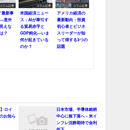
コラム記事
コラム記事
コラム記事
“最新事
米国経済ニュー
アメリカ経済の
――意外
ス：AIが牽引す
最新動向：投資
見えな
る貿易赤字と
初心者とビジネ
は？
GDP鈍化―いま
スリーダーが知
何が起きている
って得する3つの
のか？
話題
会】ロイ
日本市場、半導体銘柄
のお知ら
中心に株下落へ－米イ
ンフレ沈静期待で金利
低下