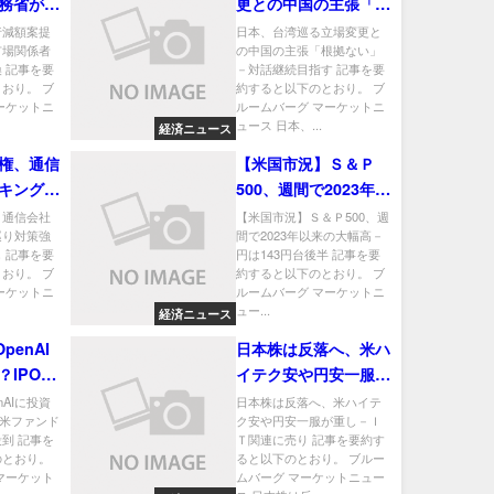
務省が市
更との中国の主張「根
ょう意見
拠ない」－対話継続目
行減額案提
日本、台湾巡る立場変更と
市場関係者
の中国の主張「根拠ない」
指す
 記事を要
－対話継続目指す 記事を要
おり。 ブ
約すると以下のとおり。 ブ
ーケットニ
ルームバーグ マーケットニ
ュース 日本、...
経済ニュース
権、通信
【米国市況】Ｓ＆Ｐ
キング巡
500、週間で2023年以
中国を名
来の大幅高－円は143
、通信会社
【米国市況】Ｓ＆Ｐ500、週
巡り対策強
間で2023年以来の大幅高－
円台後半
 記事を要
円は143円台後半 記事を要
おり。 ブ
約すると以下のとおり。 ブ
ーケットニ
ルームバーグ マーケットニ
ュー...
経済ニュース
penAI
日本株は反落へ、米ハ
？IPO控
イテク安や円安一服が
に個人マ
重し－ＩＴ関連に売り
nAIに投資
日本株は反落へ、米ハイテ
え米ファンド
ク安や円安一服が重し－Ｉ
到 記事を
Ｔ関連に売り 記事を要約す
のとおり。
ると以下のとおり。 ブルー
マーケット
ムバーグ マーケットニュー