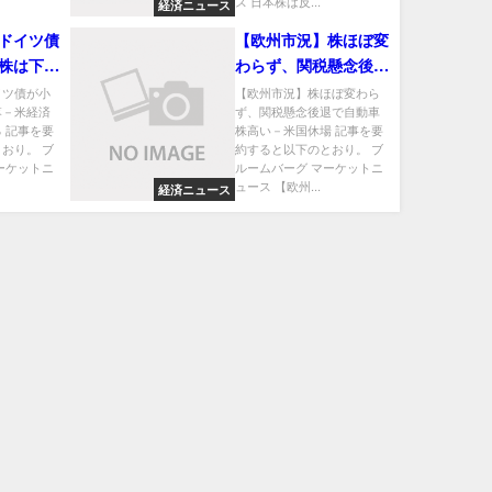
ス 日本株は反...
経済ニュース
ドイツ債
【欧州市況】株ほぼ変
株は下落
わらず、関税懸念後退
速懸念強
で自動車株高い－米国
イツ債が小
【欧州市況】株ほぼ変わら
落－米経済
ず、関税懸念後退で自動車
休場
 記事を要
株高い－米国休場 記事を要
おり。 ブ
約すると以下のとおり。 ブ
ーケットニ
ルームバーグ マーケットニ
ュース 【欧州...
経済ニュース