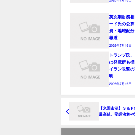
英次期財務相
ード氏の公算
資・地域配分
報道
2026年7月16日
トランプ氏、
は発電所も標
イラン攻撃の
明
2026年7月16日
【米国市況】Ｓ＆Ｐ5
最高値、堅調決算や
意期待が押し上げ