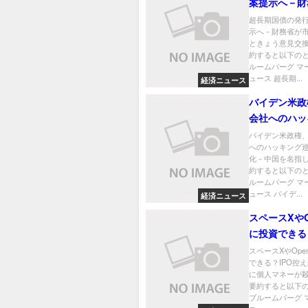
案提示へ－財
場関係者とき
超長期国債の発
示へ－財務省が
交換
ときょう意見交換
約すると以下のと
ルームバーグ マ
ュース 超長期...
経済ニュース
バイデン米政
会社へのハッ
り対策強化－
バイデン米政権
へのハッキング
指し
化－中国を名指し
約すると以下のと
ルームバーグ マ
ュース バイデ...
経済ニュース
スペースXやO
に投資できる
え米ファンド
スペースXやOpe
できる？IPO控
ネーが殺到
に個人マネーが殺
要約すると以下
ブルームバーグ 