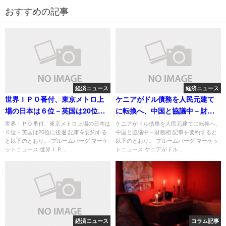
おすすめの記事
経済ニュース
経済ニュース
世界ＩＰＯ番付、東京メトロ上
ケニアがドル債務を人民元建て
場の日本は６位－英国は20位に
に転換へ、中国と協議中－財務
後退
相
世界ＩＰＯ番付、東京メトロ上場の日本は
ケニアがドル債務を人民元建てに転換へ、
６位－英国は20位に後退 記事を要約する
中国と協議中－財務相 記事を要約すると
と以下のとおり。 ブルームバーグ マーケ
以下のとおり。 ブルームバーグ マーケッ
ットニュース 世界ＩＰ...
トニュース ケニアがドル...
経済ニュース
コラム記事