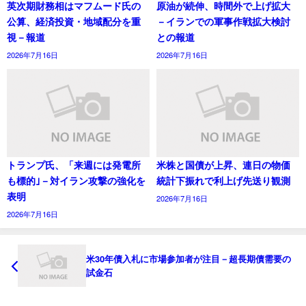
英次期財務相はマフムード氏の
原油が続伸、時間外で上げ拡大
公算、経済投資・地域配分を重
－イランでの軍事作戦拡大検討
視－報道
との報道
2026年7月16日
2026年7月16日
トランプ氏、「来週には発電所
米株と国債が上昇、連日の物価
も標的｣－対イラン攻撃の強化を
統計下振れで利上げ先送り観測
表明
2026年7月16日
2026年7月16日
米30年債入札に市場参加者が注目－超長期債需要の
試金石