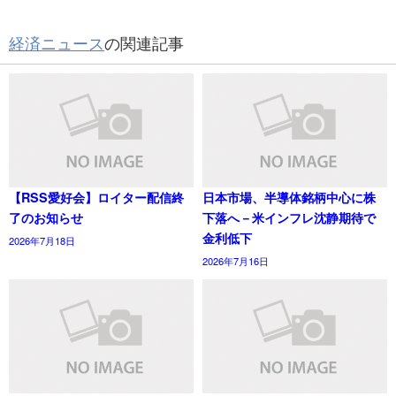
経済ニュース
の関連記事
【RSS愛好会】ロイター配信終
日本市場、半導体銘柄中心に株
了のお知らせ
下落へ－米インフレ沈静期待で
金利低下
2026年7月18日
2026年7月16日