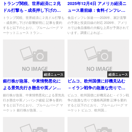
トランプ関税、世界経済に２兆
2025年12月4日 アメリカ経済ニ
ドル打撃も－成長押し下げの影
ュース最前線：食料インフレ・
響鮮明に
企業業績・貿易協定の波紋
トランプ関税、世界経済に２兆ドル打撃も
食品インフレ加速――2026年、家計直撃
－成長押し下げの影響鮮明に 記事を要約
の予測と投資目線の対応 2026年、アメリ
すると以下のとおり。 ブルームバーグ マ
カでは食品価格の大幅な上昇が予測されて
ーケットニュース トラン...
います。調査によれば...
経済ニュース
経済ニュース
銀行株が急落、中東情勢悪化に
ピムコ、欧州国債に好機見込む
よる景気先行き懸念や英ノンバ
－イラン戦争の急激な売りで価
ンク破綻
格再調整
銀行株が急落、中東情勢悪化による景気先
ピムコ、欧州国債に好機見込む－イラン戦
行き懸念や英ノンバンク破綻 記事を要約
争の急激な売りで価格再調整 記事を要約
すると以下のとおり。 ブルームバーグ マ
すると以下のとおり。 ブルームバーグ マ
ーケット 銀行株が急落、...
ーケット ピムコ、欧州国...