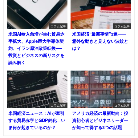
コラム記事
コラム記事
米国AI輸入急増が生む貿易赤
米国経済“最新事情”3選――
字拡大、Apple巨大半導体契
意外な動きと見えない波紋と
約、イラン原油政策転換──
は？
投資とビジネスの新リスクを
読み解く
コラム記事
コラム記事
米国経済ニュース：AIが牽引
アメリカ経済の最新動向：投
する貿易赤字とGDP鈍化―い
資初心者とビジネスリーダー
ま何が起きているのか？
が知って得する3つの話題