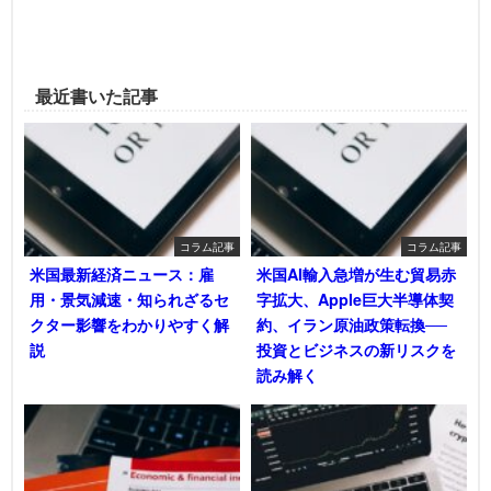
最近書いた記事
コラム記事
コラム記事
米国最新経済ニュース：雇
米国AI輸入急増が生む貿易赤
用・景気減速・知られざるセ
字拡大、Apple巨大半導体契
クター影響をわかりやすく解
約、イラン原油政策転換──
説
投資とビジネスの新リスクを
読み解く