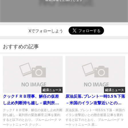
Xでフォローしよう
おすすめの記事
経済ニュース
経済ニュース
クックＦＲＢ理事、解任の仮差
原油反落､ブレント一時3.5％下落
し止め判断持ち越し－裁判所の
－米国のイラン攻撃近いとの懸
緊急審理
念後退
クックＦＲＢ理事、解任の仮差し止め判断
原油反落､ブレント一時3.5％下落－米国の
持ち越し－裁判所の緊急審理 記事を要約
イラン攻撃近いとの懸念後退 記事を要約
すると以下のとおり。 ブルームバーグ マ
すると以下のとおり。 ブルームバーグ マ
ーケットニュース クック...
ーケットニュース 原...