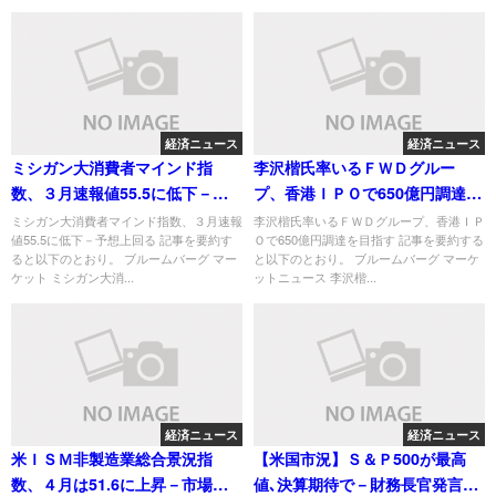
経済ニュース
経済ニュース
ミシガン大消費者マインド指
李沢楷氏率いるＦＷＤグルー
数、３月速報値55.5に低下－予
プ、香港ＩＰＯで650億円調達を
想上回る
目指す
ミシガン大消費者マインド指数、３月速報
李沢楷氏率いるＦＷＤグループ、香港ＩＰ
値55.5に低下－予想上回る 記事を要約す
Ｏで650億円調達を目指す 記事を要約する
ると以下のとおり。 ブルームバーグ マー
と以下のとおり。 ブルームバーグ マーケ
ケット ミシガン大消...
ットニュース 李沢楷...
経済ニュース
経済ニュース
米ＩＳＭ非製造業総合景況指
【米国市況】Ｓ＆Ｐ500が最高
数、４月は51.6に上昇－市場予
値､決算期待で－財務長官発言で