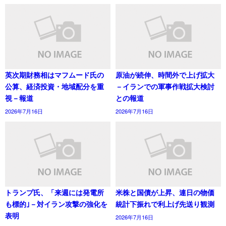
英次期財務相はマフムード氏の
原油が続伸、時間外で上げ拡大
公算、経済投資・地域配分を重
－イランでの軍事作戦拡大検討
視－報道
との報道
2026年7月16日
2026年7月16日
トランプ氏、「来週には発電所
米株と国債が上昇、連日の物価
も標的｣－対イラン攻撃の強化を
統計下振れで利上げ先送り観測
表明
2026年7月16日