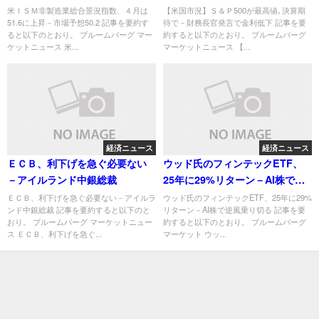
想50.2
金利低下
米ＩＳＭ非製造業総合景況指数、４月は
【米国市況】Ｓ＆Ｐ500が最高値､決算期
51.6に上昇－市場予想50.2 記事を要約す
待で－財務長官発言で金利低下 記事を要
ると以下のとおり。 ブルームバーグ マー
約すると以下のとおり。 ブルームバーグ
ケットニュース 米...
マーケットニュース 【...
経済ニュース
経済ニュース
ＥＣＢ、利下げを急ぐ必要ない
ウッド氏のフィンテックETF、
－アイルランド中銀総裁
25年に29%リターン－AI株で逆
風乗り切る
ＥＣＢ、利下げを急ぐ必要ない－アイルラ
ウッド氏のフィンテックETF、25年に29%
ンド中銀総裁 記事を要約すると以下のと
リターン－AI株で逆風乗り切る 記事を要
おり。 ブルームバーグ マーケットニュー
約すると以下のとおり。 ブルームバーグ
ス ＥＣＢ、利下げを急ぐ...
マーケット ウッ...