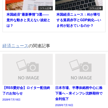
コラム記事
コラム記事
米国経済“最新事情”3選――
米国経済ニュース：AIが牽引
意外な動きと見えない波紋と
する貿易赤字とGDP鈍化―い
は？
ま何が起きているのか？
経済ニュース
の関連記事
【RSS愛好会】ロイター配信終
日本市場、半導体銘柄中心に株
了のお知らせ
下落へ－米インフレ沈静期待で
金利低下
2026年7月18日
2026年7月16日