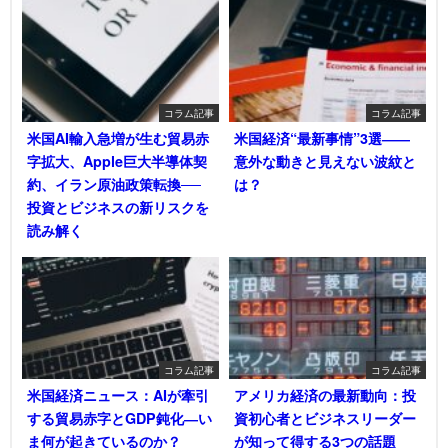
コラム記事
コラム記事
米国AI輸入急増が生む貿易赤
米国経済“最新事情”3選――
字拡大、Apple巨大半導体契
意外な動きと見えない波紋と
約、イラン原油政策転換──
は？
投資とビジネスの新リスクを
読み解く
コラム記事
コラム記事
米国経済ニュース：AIが牽引
アメリカ経済の最新動向：投
する貿易赤字とGDP鈍化―い
資初心者とビジネスリーダー
ま何が起きているのか？
が知って得する3つの話題