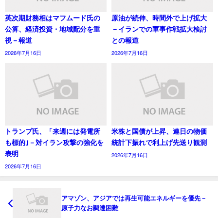
英次期財務相はマフムード氏の
原油が続伸、時間外で上げ拡大
公算、経済投資・地域配分を重
－イランでの軍事作戦拡大検討
視－報道
との報道
2026年7月16日
2026年7月16日
トランプ氏、「来週には発電所
米株と国債が上昇、連日の物価
も標的｣－対イラン攻撃の強化を
統計下振れで利上げ先送り観測
表明
2026年7月16日
2026年7月16日
アマゾン、アジアでは再生可能エネルギーを優先－
原子力なお調達困難