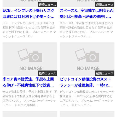
経済ニュース
経済ニュース
ECB、インフレの下振れリスク
スペースX、宇宙株では割安もAI
回避には12月利下げ必要－シム
株と比べ割高－評価の物差し定
カス氏
まらず
ECB、インフレの下振れリスク回避には
スペースX、宇宙株では割安もAI株と比べ
12月利下げ必要－シムカス氏 記事を要約
割高－評価の物差し定まらず 記事を要約
すると以下のとおり。 ブルームバーグ マ
すると以下のとおり。 ブルームバーグ マ
ーケットニュース EC...
ーケット スペースX、...
経済ニュース
経済ニュース
米コア資本財受注、予想を上回
ビットコイン積極投資の米スト
る伸び－不確実性低下で投資促
ラテジーが株価急落、一時12％
進
安
米コア資本財受注、予想を上回る伸び－不
ビットコイン積極投資の米ストラテジーが
確実性低下で投資促進 記事を要約すると
株価急落、一時12％安 記事を要約すると
以下のとおり。 ブルームバーグ マーケッ
以下のとおり。 ブルームバーグ マーケッ
トニュース 米コア資本財...
トニュース ビットコイ...