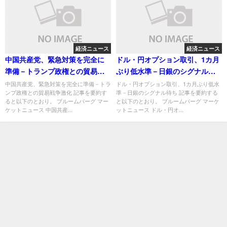
経済ニュース
経済ニュース
中国共産党、緊急対策を完全に
ドル・円オプション取引、1カ月
準備－トランプ政権との貿易戦
ぶり低水準－日銀のシグナル待
争激化
ち
中国共産党、緊急対策を完全に準備－トラ
ドル・円オプション取引、1カ月ぶり低水
ンプ政権との貿易戦争激化 記事を要約す
準－日銀のシグナル待ち 記事を要約する
ると以下のとおり。 ブルームバーグ マー
と以下のとおり。 ブルームバーグ マーケ
ケットニュース 中国共産...
ットニュース ドル・円オ...