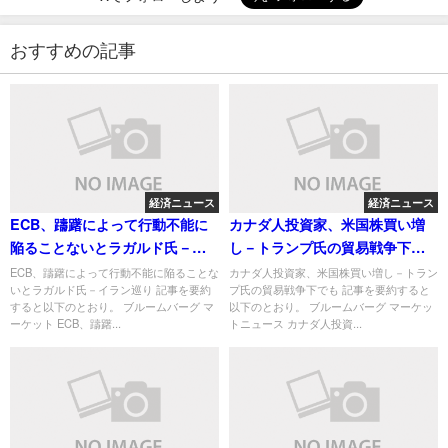
おすすめの記事
経済ニュース
経済ニュース
ECB、躊躇によって行動不能に
カナダ人投資家、米国株買い増
陥ることないとラガルド氏－イ
し－トランプ氏の貿易戦争下で
ラン巡り
も
ECB、躊躇によって行動不能に陥ることな
カナダ人投資家、米国株買い増し－トラン
いとラガルド氏－イラン巡り 記事を要約
プ氏の貿易戦争下でも 記事を要約すると
すると以下のとおり。 ブルームバーグ マ
以下のとおり。 ブルームバーグ マーケッ
ーケット ECB、躊躇...
トニュース カナダ人投資...