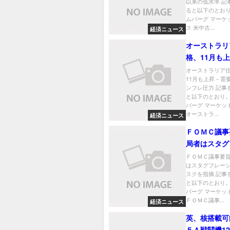
以来の低水準 記
ると以下のとおり
ムバーグ マーケ
ス 米中古...
経済ニュース
オーストラリ
格、11月も
要超過でイン
オーストラリア
11月も上昇－需
ンフレ圧力 記事
と以下のとおり。
バーグ マーケッ
オーストラ...
経済ニュース
ＦＯＭＣ議事
局者はスタグ
ョンのリスク
ＦＯＭＣ議事要
はスタグフレー
スクを指摘 記事
と以下のとおり。
バーグ マーケッ
ＦＯＭＣ議事...
経済ニュース
英、核搭載可
５Ａ戦闘機1