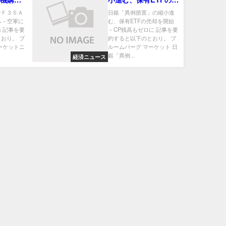
戦後初の
却を開始－CP残高も
なＦ３５Ａ
日銀「異例措置」の縮小進
へ－空軍に
む、保有ETFの売却を開始
ゼロに
 記事を要
－CP残高もゼロに 記事を要
おり。 ブ
約すると以下のとおり。 ブ
ーケットニ
ルームバーグ マーケット 日
銀「異例...
経済ニュース