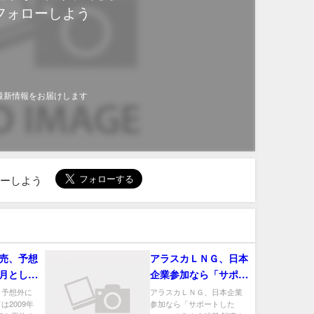
フォローしよう
最新情報をお届けします
ローしよう
売、予想
アラスカＬＮＧ、日本
月として
企業参加なら「サポー
来の低水
トしたい」－ＪＢＩＣ
、予想外に
アラスカＬＮＧ、日本企業
2009年
参加なら「サポートした
総裁