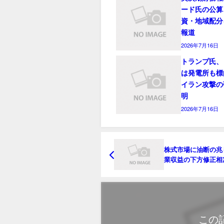
ード氏の公算
資・地域配分
報道
2026年7月16日
トランプ氏、
は発電所も標
イラン攻撃の
明
2026年7月16日
株式市場に油断の兆
業収益の下方修正相
での過熱的上昇
この