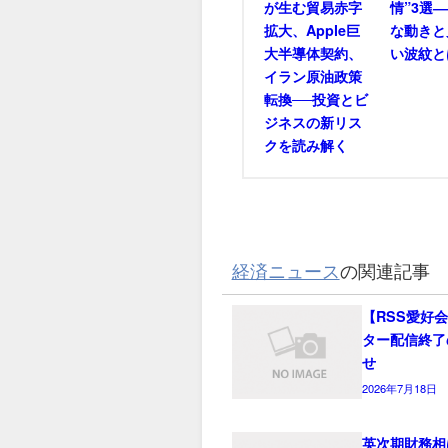
が生む貿易赤字
情”3選
拡大、Apple巨
な動きと
大半導体契約、
い波紋と
イラン原油政策
転換──投資とビ
ジネスの新リス
クを読み解く
経済ニュース
の関連記事
【RSS愛好
ター配信終了
せ
2026年7月18日
英次期財務相