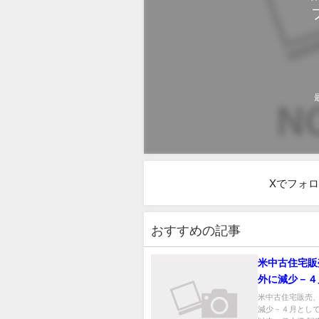
Xでフォ
おすすめの記事
米中古住宅販
外に減少－４
は2009年以
米中古住宅販売
減少－４月としては
準