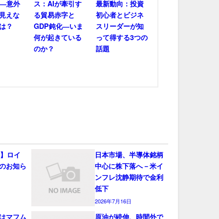
――意外
ス：AIが牽引す
最新動向：投資
見えな
る貿易赤字と
初心者とビジネ
は？
GDP鈍化―いま
スリーダーが知
何が起きている
って得する3つの
のか？
話題
会】ロイ
日本市場、半導体銘柄
のお知ら
中心に株下落へ－米イ
ンフレ沈静期待で金利
低下
2026年7月16日
はマフム
原油が続伸、時間外で