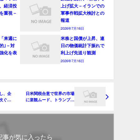
、経済投
上げ拡大－イランでの
を重視－
軍事作戦拡大検討との
報道
2026年7月16日
「来週に
米株と国債が上昇、連
的｣－対
日の物価統計下振れで
強化を表
利上げ先送り観測
2026年7月16日
し、企
日米関税合意で世界の市場
次ぐ中
に楽観ムード、トランプ氏
が「譲歩」の見方
記事が気に入ったら