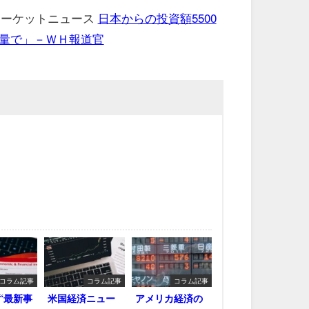
 マーケットニュース
日本からの投資額5500
量で」－ＷＨ報道官
コラム記事
コラム記事
コラム記事
“最新事
米国経済ニュー
アメリカ経済の