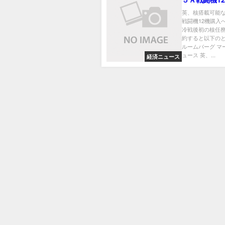
へ－空軍に冷
英、核搭載可能
戦闘機12機購入
核任務
冷戦後初の核任務
約すると以下のと
ルームバーグ マ
ュース 英、...
経済ニュース