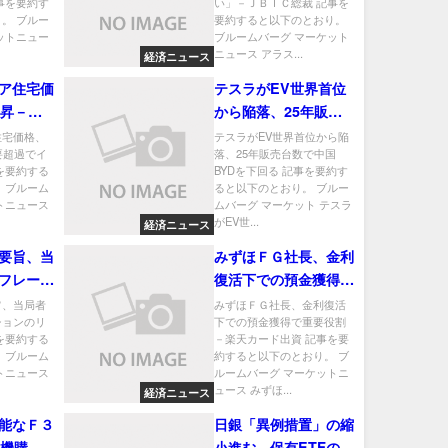
事を要約す
い」－ＪＢＩＣ総裁 記事を
。 ブルー
要約すると以下のとおり。
ットニュー
ブルームバーグ マーケット
ニュース アラス...
経済ニュース
ア住宅価
テスラがEV世界首位
上昇－需
から陥落、25年販売
フレ圧力
台数で中国BYDを下
住宅価格、
テスラがEV世界首位から陥
要超過でイ
落、25年販売台数で中国
回る
を要約する
BYDを下回る 記事を要約す
 ブルーム
ると以下のとおり。 ブルー
トニュース
ムバーグ マーケット テスラ
がEV世...
経済ニュース
要旨、当
みずほＦＧ社長、金利
フレーシ
復活下での預金獲得で
を指摘
重要役割－楽天カード
旨、当局者
みずほＦＧ社長、金利復活
ションのリ
下での預金獲得で重要役割
出資
を要約する
－楽天カード出資 記事を要
 ブルーム
約すると以下のとおり。 ブ
トニュース
ルームバーグ マーケットニ
ュース みずほ...
経済ニュース
能なＦ３
日銀「異例措置」の縮
2機購入
小進む、保有ETFの売