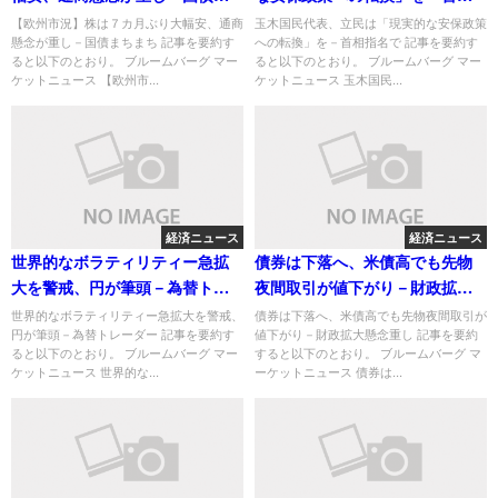
ちまち
指名で
【欧州市況】株は７カ月ぶり大幅安、通商
玉木国民代表、立民は「現実的な安保政策
懸念が重し－国債まちまち 記事を要約す
への転換」を－首相指名で 記事を要約す
ると以下のとおり。 ブルームバーグ マー
ると以下のとおり。 ブルームバーグ マー
ケットニュース 【欧州市...
ケットニュース 玉木国民...
経済ニュース
経済ニュース
世界的なボラティリティー急拡
債券は下落へ、米債高でも先物
大を警戒、円が筆頭－為替トレ
夜間取引が値下がり－財政拡大
ーダー
懸念重し
世界的なボラティリティー急拡大を警戒、
債券は下落へ、米債高でも先物夜間取引が
円が筆頭－為替トレーダー 記事を要約す
値下がり－財政拡大懸念重し 記事を要約
ると以下のとおり。 ブルームバーグ マー
すると以下のとおり。 ブルームバーグ マ
ケットニュース 世界的な...
ーケットニュース 債券は...