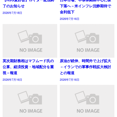
了のお知らせ
下落へ－米インフレ沈静期待で
金利低下
2026年7月18日
2026年7月16日
英次期財務相はマフムード氏の
原油が続伸、時間外で上げ拡大
公算、経済投資・地域配分を重
－イランでの軍事作戦拡大検討
視－報道
との報道
2026年7月16日
2026年7月16日