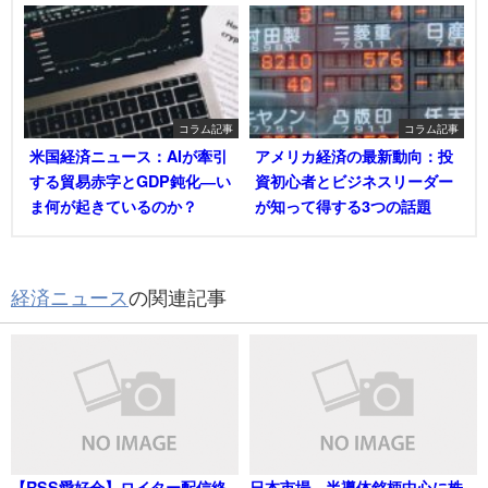
コラム記事
コラム記事
米国経済ニュース：AIが牽引
アメリカ経済の最新動向：投
する貿易赤字とGDP鈍化―い
資初心者とビジネスリーダー
ま何が起きているのか？
が知って得する3つの話題
経済ニュース
の関連記事
【RSS愛好会】ロイター配信終
日本市場、半導体銘柄中心に株