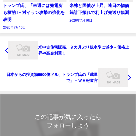
トランプ氏、「来週には発電所
米株と国債が上昇、連日の物価
も標的｣－対イラン攻撃の強化を
統計下振れで利上げ先送り観測
表明
2026年7月16日
2026年7月16日
米中古住宅販売、９カ月ぶり低水準に減少－価格上
昇や高金利重し
日本からの投資額5500億ドル、トランプ氏の「裁量
で」－ＷＨ報道官
この記事が気に入ったら
フォローしよう