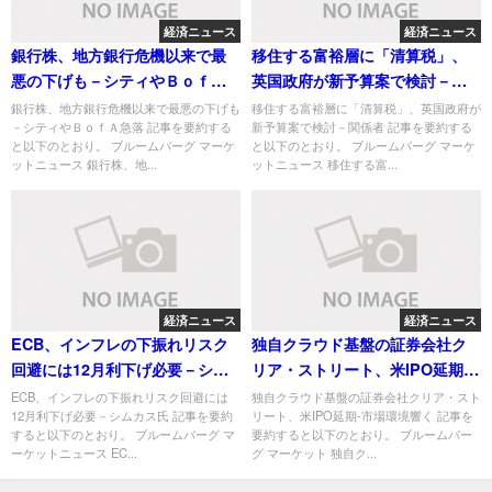
経済ニュース
経済ニュース
銀行株、地方銀行危機以来で最
移住する富裕層に「清算税」、
悪の下げも－シティやＢｏｆＡ
英国政府が新予算案で検討－関
急落
係者
銀行株、地方銀行危機以来で最悪の下げも
移住する富裕層に「清算税」、英国政府が
－シティやＢｏｆＡ急落 記事を要約する
新予算案で検討－関係者 記事を要約する
と以下のとおり。 ブルームバーグ マーケ
と以下のとおり。 ブルームバーグ マーケ
ットニュース 銀行株、地...
ットニュース 移住する富...
経済ニュース
経済ニュース
ECB、インフレの下振れリスク
独自クラウド基盤の証券会社ク
回避には12月利下げ必要－シム
リア・ストリート、米IPO延期-
カス氏
市場環境響く
ECB、インフレの下振れリスク回避には
独自クラウド基盤の証券会社クリア・スト
12月利下げ必要－シムカス氏 記事を要約
リート、米IPO延期-市場環境響く 記事を
すると以下のとおり。 ブルームバーグ マ
要約すると以下のとおり。 ブルームバー
ーケットニュース EC...
グ マーケット 独自ク...