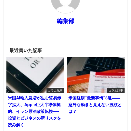
編集部
最近書いた記事
コラム記事
コラム記事
米国AI輸入急増が生む貿易赤
米国経済“最新事情”3選――
字拡大、Apple巨大半導体契
意外な動きと見えない波紋と
約、イラン原油政策転換──
は？
投資とビジネスの新リスクを
読み解く