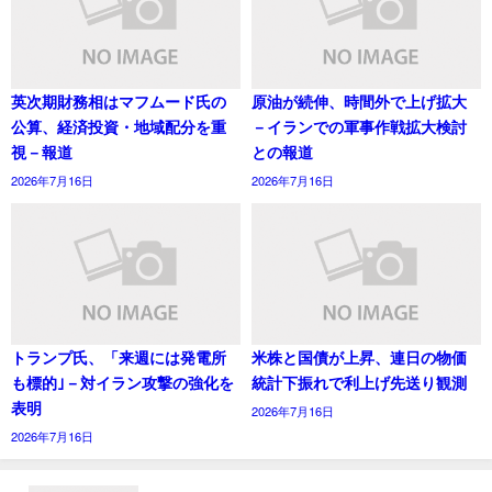
英次期財務相はマフムード氏の
原油が続伸、時間外で上げ拡大
公算、経済投資・地域配分を重
－イランでの軍事作戦拡大検討
視－報道
との報道
2026年7月16日
2026年7月16日
トランプ氏、「来週には発電所
米株と国債が上昇、連日の物価
も標的｣－対イラン攻撃の強化を
統計下振れで利上げ先送り観測
表明
2026年7月16日
2026年7月16日