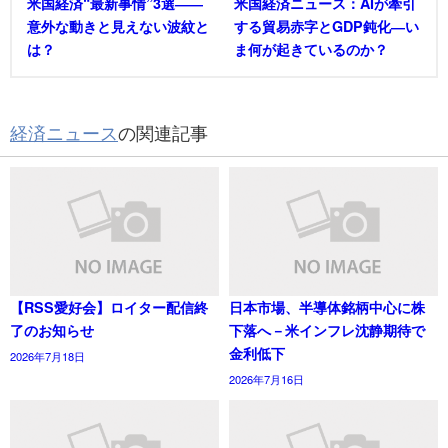
米国経済“最新事情”3選――
米国経済ニュース：AIが牽引
意外な動きと見えない波紋と
する貿易赤字とGDP鈍化―い
は？
ま何が起きているのか？
経済ニュース
の関連記事
【RSS愛好会】ロイター配信終
日本市場、半導体銘柄中心に株
了のお知らせ
下落へ－米インフレ沈静期待で
金利低下
2026年7月18日
2026年7月16日