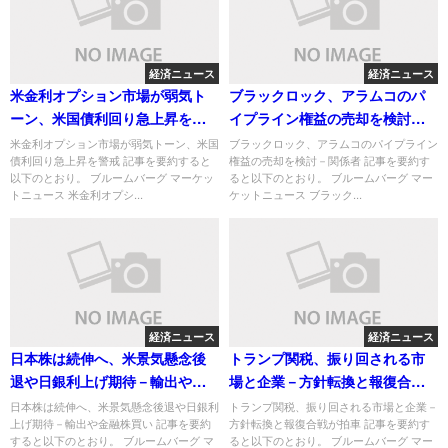
経済ニュース
経済ニュース
米金利オプション市場が弱気ト
ブラックロック、アラムコのパ
ーン、米国債利回り急上昇を警
イプライン権益の売却を検討－
戒
関係者
米金利オプション市場が弱気トーン、米国
ブラックロック、アラムコのパイプライン
債利回り急上昇を警戒 記事を要約すると
権益の売却を検討－関係者 記事を要約す
以下のとおり。 ブルームバーグ マーケッ
ると以下のとおり。 ブルームバーグ マー
トニュース 米金利オプシ...
ケットニュース ブラック...
経済ニュース
経済ニュース
日本株は続伸へ、米景気懸念後
トランプ関税、振り回される市
退や日銀利上げ期待－輸出や金
場と企業－方針転換と報復合戦
融株買い
が拍車
日本株は続伸へ、米景気懸念後退や日銀利
トランプ関税、振り回される市場と企業－
上げ期待－輸出や金融株買い 記事を要約
方針転換と報復合戦が拍車 記事を要約す
すると以下のとおり。 ブルームバーグ マ
ると以下のとおり。 ブルームバーグ マー