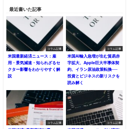
最近書いた記事
コラム記事
コラム記事
米国最新経済ニュース：雇
米国AI輸入急増が生む貿易赤
用・景気減速・知られざるセ
字拡大、Apple巨大半導体契
クター影響をわかりやすく解
約、イラン原油政策転換──
説
投資とビジネスの新リスクを
読み解く
コラム記事
コラム記事