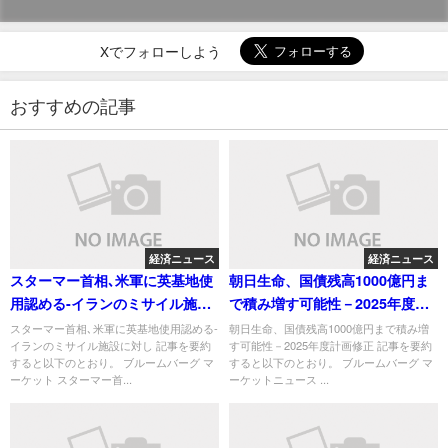
Xでフォローしよう
おすすめの記事
経済ニュース
経済ニュース
スターマー首相､米軍に英基地使
朝日生命、国債残高1000億円ま
用認める-イランのミサイル施設
で積み増す可能性－2025年度計
に対し
画修正
スターマー首相､米軍に英基地使用認める-
朝日生命、国債残高1000億円まで積み増
イランのミサイル施設に対し 記事を要約
す可能性－2025年度計画修正 記事を要約
すると以下のとおり。 ブルームバーグ マ
すると以下のとおり。 ブルームバーグ マ
ーケット スターマー首...
ーケットニュース ...