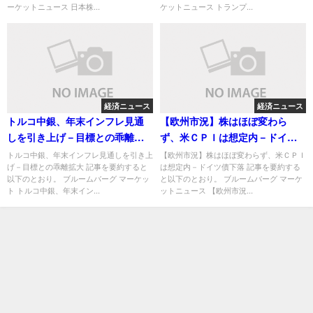
ーケットニュース 日本株...
ケットニュース トランプ...
経済ニュース
経済ニュース
トルコ中銀、年末インフレ見通
【欧州市況】株はほぼ変わら
しを引き上げ－目標との乖離拡
ず、米ＣＰＩは想定内－ドイツ
大
債下落
トルコ中銀、年末インフレ見通しを引き上
【欧州市況】株はほぼ変わらず、米ＣＰＩ
げ－目標との乖離拡大 記事を要約すると
は想定内－ドイツ債下落 記事を要約する
以下のとおり。 ブルームバーグ マーケッ
と以下のとおり。 ブルームバーグ マーケ
ト トルコ中銀、年末イン...
ットニュース 【欧州市況...