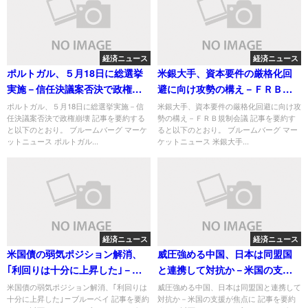
経済ニュース
経済ニュース
ポルトガル、５月18日に総選挙
米銀大手、資本要件の厳格化回
実施－信任決議案否決で政権崩
避に向け攻勢の構え－ＦＲＢ規
壊
制会議
ポルトガル、５月18日に総選挙実施－信
米銀大手、資本要件の厳格化回避に向け攻
任決議案否決で政権崩壊 記事を要約する
勢の構え－ＦＲＢ規制会議 記事を要約す
と以下のとおり。 ブルームバーグ マーケ
ると以下のとおり。 ブルームバーグ マー
ットニュース ポルトガル...
ケットニュース 米銀大手...
経済ニュース
経済ニュース
米国債の弱気ポジション解消、
威圧強める中国、日本は同盟国
｢利回りは十分に上昇した｣－ブ
と連携して対抗か－米国の支援
ルーベイ
が焦点に
米国債の弱気ポジション解消、｢利回りは
威圧強める中国、日本は同盟国と連携して
十分に上昇した｣－ブルーベイ 記事を要約
対抗か－米国の支援が焦点に 記事を要約