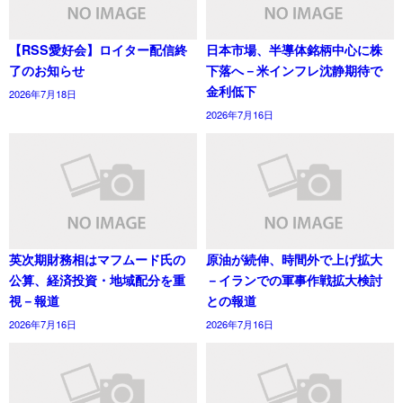
【RSS愛好会】ロイター配信終
日本市場、半導体銘柄中心に株
了のお知らせ
下落へ－米インフレ沈静期待で
金利低下
2026年7月18日
2026年7月16日
英次期財務相はマフムード氏の
原油が続伸、時間外で上げ拡大
公算、経済投資・地域配分を重
－イランでの軍事作戦拡大検討
視－報道
との報道
2026年7月16日
2026年7月16日