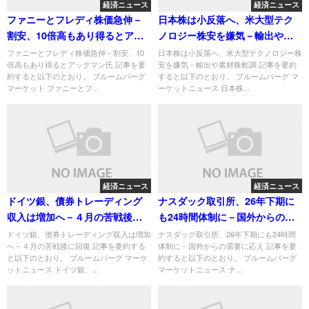
経済ニュース
経済ニュース
ファニーとフレディ株価急伸－
日本株は小反落へ、米大型テク
割安、10倍高もあり得るとアッ
ノロジー株安を嫌気－輸出や素
クマン氏
材株軟調
ファニーとフレディ株価急伸－割安、10
日本株は小反落へ、米大型テクノロジー株
倍高もあり得るとアックマン氏 記事を要
安を嫌気－輸出や素材株軟調 記事を要約
約すると以下のとおり。 ブルームバーグ
すると以下のとおり。 ブルームバーグ マ
マーケット ファニーとフ...
ーケットニュース 日本株...
経済ニュース
経済ニュース
ドイツ銀、債券トレーディング
ナスダック取引所、26年下期に
収入は増加へ－４月の苦戦後に
も24時間体制に－国外からの需
回復
要に応え
ドイツ銀、債券トレーディング収入は増加
ナスダック取引所、26年下期にも24時間
へ－４月の苦戦後に回復 記事を要約する
体制に－国外からの需要に応え 記事を要
と以下のとおり。 ブルームバーグ マーケ
約すると以下のとおり。 ブルームバーグ
ットニュース ドイツ銀、...
マーケットニュース ナ...