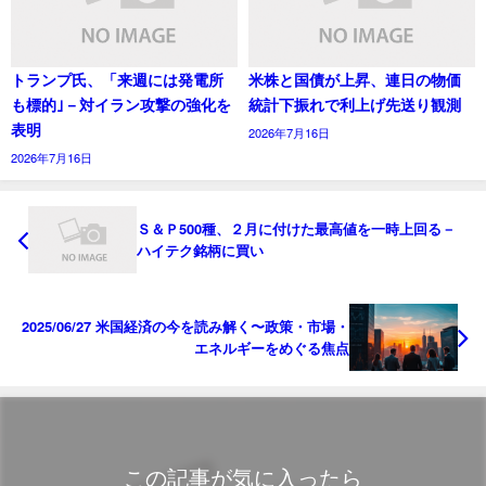
トランプ氏、「来週には発電所
米株と国債が上昇、連日の物価
も標的｣－対イラン攻撃の強化を
統計下振れで利上げ先送り観測
表明
2026年7月16日
2026年7月16日
Ｓ＆Ｐ500種、２月に付けた最高値を一時上回る－
ハイテク銘柄に買い
2025/06/27 米国経済の今を読み解く〜政策・市場・
エネルギーをめぐる焦点
この記事が気に入ったら