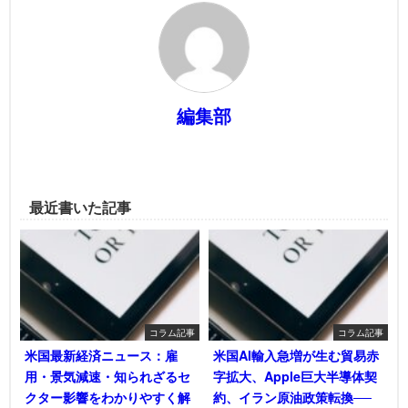
編集部
最近書いた記事
コラム記事
コラム記事
米国最新経済ニュース：雇
米国AI輸入急増が生む貿易赤
用・景気減速・知られざるセ
字拡大、Apple巨大半導体契
クター影響をわかりやすく解
約、イラン原油政策転換──