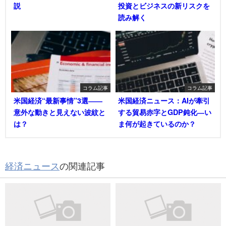
説
投資とビジネスの新リスクを
読み解く
コラム記事
コラム記事
米国経済“最新事情”3選――
米国経済ニュース：AIが牽引
意外な動きと見えない波紋と
する貿易赤字とGDP鈍化―い
は？
ま何が起きているのか？
経済ニュース
の関連記事