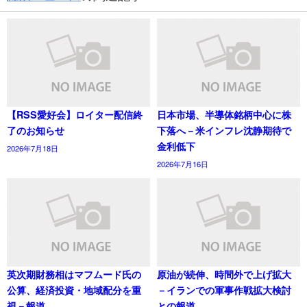
【RSS愛好会】ロイター配信終
日本市場、半導体銘柄中心に株
了のお知らせ
下落へ－米インフレ沈静期待で
金利低下
2026年7月18日
2026年7月16日
英次期財務相はマフムード氏の
原油が続伸、時間外で上げ拡大
公算、経済投資・地域配分を重
－イランでの軍事作戦拡大検討
視－報道
との報道