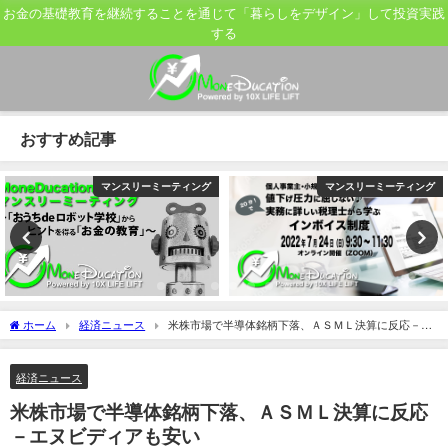
お金の基礎教育を継続することを通じて「暮らしをデザイン」して投資実践
する
おすすめ記事
マンスリーミーティング
マンスリーミーティング
ホーム
経済ニュース
米株市場で半導体銘柄下落、ＡＳＭＬ決算に反応－エ
ヌビディアも安い
経済ニュース
米株市場で半導体銘柄下落、ＡＳＭＬ決算に反応
－エヌビディアも安い