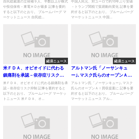
Ｄが最多
動向変化
自民総裁選の立候補９人、半数以上が株式
中国人民元、対ユーロで約10年ぶり安値
や投信保有－東電ＨＤが最多 記事を要約
－トランプ関税で貿易動向変化 記事を要
すると以下のとおり。 ブルームバーグ マ
約すると以下のとおり。 ブルームバーグ
ーケットニュース 自民総...
マーケットニュース 中国...
経済ニュース
経済ニュース
米ＦＤＡ、オピオイドに代わる
アルトマン氏「ノーサンキュ
鎮痛剤を承認－依存症リスク抑
ー｣､マスク氏らのオープンＡＩ
制
買収提案に
米ＦＤＡ、オピオイドに代わる鎮痛剤を承
アルトマン氏「ノーサンキュー｣､マスク
認－依存症リスク抑制 記事を要約すると
氏らのオープンＡＩ買収提案に 記事を要
以下のとおり。 ブルームバーグ マーケッ
約すると以下のとおり。 ブルームバーグ
トニュース 米ＦＤＡ、オ...
マーケットニュース アル...