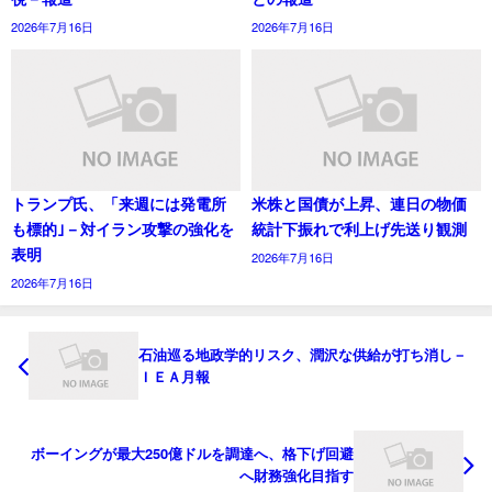
2026年7月16日
2026年7月16日
トランプ氏、「来週には発電所
米株と国債が上昇、連日の物価
も標的｣－対イラン攻撃の強化を
統計下振れで利上げ先送り観測
表明
2026年7月16日
2026年7月16日
石油巡る地政学的リスク、潤沢な供給が打ち消し－
ＩＥＡ月報
ボーイングが最大250億ドルを調達へ、格下げ回避
へ財務強化目指す