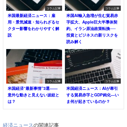
コラム記事
コラム記事
米国最新経済ニュース：雇
米国AI輸入急増が生む貿易赤
用・景気減速・知られざるセ
字拡大、Apple巨大半導体契
クター影響をわかりやすく解
約、イラン原油政策転換──
説
投資とビジネスの新リスクを
読み解く
コラム記事
コラム記事
米国経済“最新事情”3選――
米国経済ニュース：AIが牽引
意外な動きと見えない波紋と
する貿易赤字とGDP鈍化―い
は？
ま何が起きているのか？
経済ニュース
の関連記事