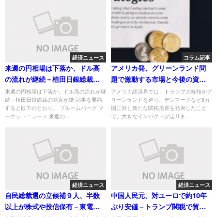
経済ニュース
コラム記事
来週の円相場は下落か、ドル高
アメリカ発、グリーンランド問
の流れが継続－植田日銀総裁の
題で激動する市場と今後の資産
発言が鍵
運用のヒント
来週の円相場は下落か、ドル高の流れが継
アメリカ経済界では、トランプ大統領がグ
続－植田日銀総裁の発言が鍵 記事を要約
リーンランドを巡り、デンマークなど8カ
すると以下のとおり。 ブルームバーグ マ
国に対し新たな関税措置を発表したこと
ーケットニュース 来週の...
で、大きなインパクトが走りま...
経済ニュース
経済ニュース
自民総裁選の立候補９人、半数
中国人民元、対ユーロで約10年
以上が株式や投信保有－東電Ｈ
ぶり安値－トランプ関税で貿易