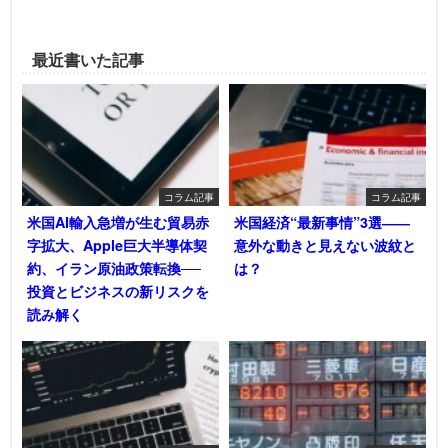
最近書いた記事
コラム記事
コラム記事
米国AI輸入急増が生む貿易赤
米国経済“最新事情”3選――
字拡大、Apple巨大半導体契
意外な動きと見えない波紋と
約、イラン原油政策転換──
は？
投資とビジネスの新リスクを
読み解く