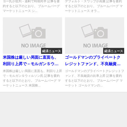
ヨー氏が批判－過剰で時期尚早 記事を要
デフォルト・スワップが高騰 記事を要約
約すると以下のとおり。 ブルームバーグ
すると以下のとおり。 ブルームバーグ マ
マーケットニュース シ...
ーケットニュース オラ...
経済ニュース
経済ニュース
米国株は厳しい局面に直面も、
ゴールドマンのプライベートク
利回り上昇で－モルガンＳウィ
レジットファンド、不良融資の
ルソン氏
比率上昇
米国株は厳しい局面に直面も、利回り上昇
ゴールドマンのプライベートクレジットフ
で－モルガンＳウィルソン氏 記事を要約
ァンド、不良融資の比率上昇 記事を要約
すると以下のとおり。 ブルームバーグ マ
すると以下のとおり。 ブルームバーグ マ
ーケットニュース 米国株...
ーケット ゴールドマンの...