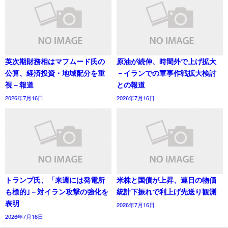
英次期財務相はマフムード氏の
原油が続伸、時間外で上げ拡大
公算、経済投資・地域配分を重
－イランでの軍事作戦拡大検討
視－報道
との報道
2026年7月16日
2026年7月16日
トランプ氏、「来週には発電所
米株と国債が上昇、連日の物価
も標的｣－対イラン攻撃の強化を
統計下振れで利上げ先送り観測
表明
2026年7月16日
2026年7月16日