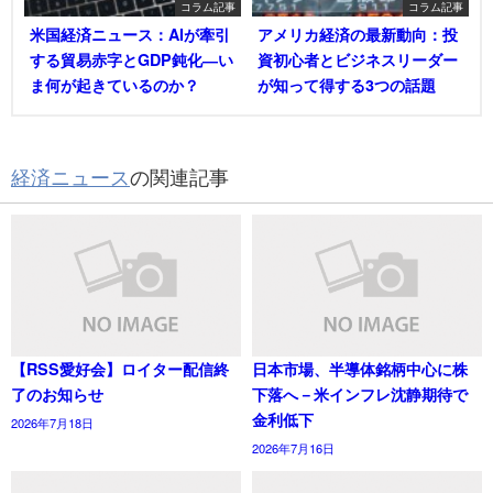
コラム記事
コラム記事
米国経済ニュース：AIが牽引
アメリカ経済の最新動向：投
する貿易赤字とGDP鈍化―い
資初心者とビジネスリーダー
ま何が起きているのか？
が知って得する3つの話題
経済ニュース
の関連記事
【RSS愛好会】ロイター配信終
日本市場、半導体銘柄中心に株
了のお知らせ
下落へ－米インフレ沈静期待で
金利低下
2026年7月18日
2026年7月16日