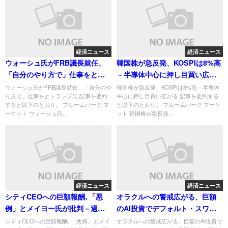
経済ニュース
経済ニュース
ウォーシュ氏がFRB議長就任、
韓国株が急反発、KOSPIは8%高
「自分のやり方で」仕事をとト
－半導体中心に押し目買い広が
ランプ氏
る
ウォーシュ氏がFRB議長就任、「自分のや
韓国株が急反発、KOSPIは8%高－半導体
り方で」仕事をとトランプ氏 記事を要約
中心に押し目買い広がる 記事を要約する
すると以下のとおり。 ブルームバーグ マ
と以下のとおり。 ブルームバーグ マーケ
ーケット ウォーシュ氏...
ット 韓国株が急反発...
経済ニュース
経済ニュース
シティCEOへの巨額報酬､「悪
オラクルへの警戒広がる、巨額
例」とメイヨー氏が批判－過剰
のAI投資でデフォルト・スワッ
で時期尚早
プが高騰
シティCEOへの巨額報酬､「悪例」とメイ
オラクルへの警戒広がる、巨額のAI投資で