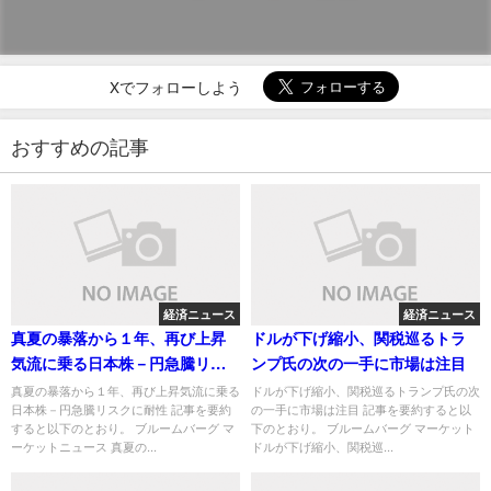
Xでフォローしよう
おすすめの記事
経済ニュース
経済ニュース
真夏の暴落から１年、再び上昇
ドルが下げ縮小、関税巡るトラ
気流に乗る日本株－円急騰リス
ンプ氏の次の一手に市場は注目
クに耐性
真夏の暴落から１年、再び上昇気流に乗る
ドルが下げ縮小、関税巡るトランプ氏の次
日本株－円急騰リスクに耐性 記事を要約
の一手に市場は注目 記事を要約すると以
すると以下のとおり。 ブルームバーグ マ
下のとおり。 ブルームバーグ マーケット
ーケットニュース 真夏の...
ドルが下げ縮小、関税巡...