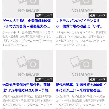
経済ニュース
経済ニュース
ゲーム大手EA、企業価値550億
ＪＰモルガンのダイモンＣＥ
ドルで売却合意－過去最大の
Ｏ、債券市場の混乱は「いずれ
LBO
起こる」
ゲーム大手EA、企業価値550億ドルで売却
ＪＰモルガンのダイモンＣＥＯ、債券市場
合意－過去最大のLBO 記事を要約すると
の混乱は「いずれ起こる」 記事を要約す
以下のとおり。 ブルームバーグ マーケッ
ると以下のとおり。 ブルームバーグ マー
トニュース ゲーム...
ケットニュース ＪＰモル...
経済ニュース
経済ニュース
米新規失業保険申請件数、前週
現代自動車、対米投資を260億ド
比1.7万件増の24.2万件－予想22
ルに引き上げ－米韓首脳会談後
万件
に表明
米新規失業保険申請件数、前週比1.7万件
現代自動車、対米投資を260億ドルに引き
増の24.2万件－予想22万件 記事を要約す
上げ－米韓首脳会談後に表明 記事を要約
ると以下のとおり。 ブルームバーグ マー
すると以下のとおり。 ブルームバーグ マ
ケットニュース ...
ーケットニュース 現代...