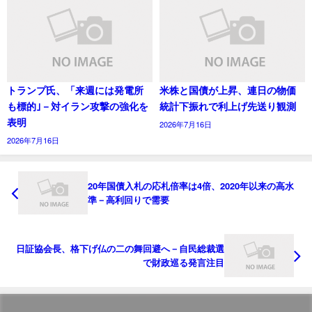
トランプ氏、「来週には発電所
米株と国債が上昇、連日の物価
も標的｣－対イラン攻撃の強化を
統計下振れで利上げ先送り観測
表明
2026年7月16日
2026年7月16日
20年国債入札の応札倍率は4倍、2020年以来の高水
準－高利回りで需要
日証協会長、格下げ仏の二の舞回避へ－自民総裁選
で財政巡る発言注目