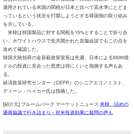
適用されている米国の関税が日本と比べて高水準にとどま
っているという状況を打開しようとする韓国側の取り組み
を示している。
米韓は韓国製品に対する関税を15%とすることで折り合
い、ホワイトハウスで先月開かれた首脳会談でもこの点を
改めて確認した。
韓国大統領府の金容範政策室長は先週、日本による5500億
ドルの投資に見合った恩恵は得にくいと指摘する声もあ
る。
経済政策研究センター（CEPR）のシニアエコノミスト、
ディーン・ベイカー氏は指摘した。
[紹介元] ブルームバーグ マーケットニュース
米韓、詰めの
通商協議で行き詰まり－対米投資効果に疑問の声も