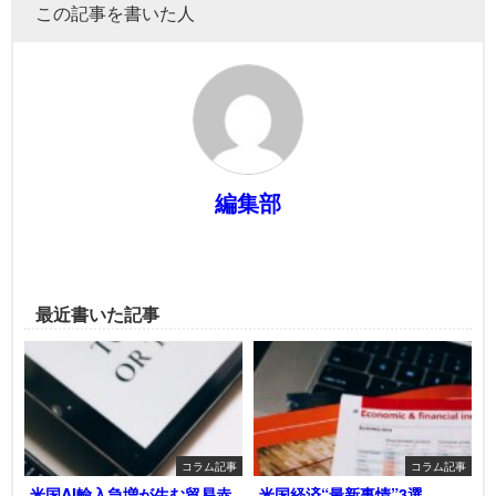
この記事を書いた人
編集部
最近書いた記事
コラム記事
コラム記事
米国AI輸入急増が生む貿易赤
米国経済“最新事情”3選――