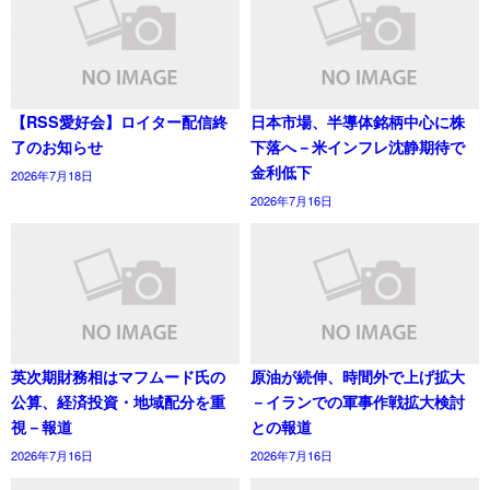
【RSS愛好会】ロイター配信終
日本市場、半導体銘柄中心に株
了のお知らせ
下落へ－米インフレ沈静期待で
金利低下
2026年7月18日
2026年7月16日
英次期財務相はマフムード氏の
原油が続伸、時間外で上げ拡大
公算、経済投資・地域配分を重
－イランでの軍事作戦拡大検討
視－報道
との報道
2026年7月16日
2026年7月16日