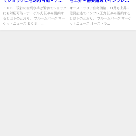
でショックにも対応可能－ナー
も上昇－需要超過でインフレ圧
ゲル氏
力
ＥＣＢ、現行の金利水準は適切でショック
オーストラリア住宅価格、11月も上昇－
にも対応可能－ナーゲル氏 記事を要約す
需要超過でインフレ圧力 記事を要約する
ると以下のとおり。 ブルームバーグ マー
と以下のとおり。 ブルームバーグ マーケ
ケットニュース ＥＣＢ、...
ットニュース オーストラ...