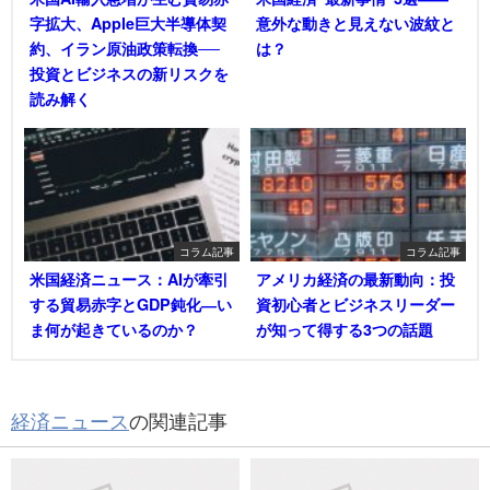
字拡大、Apple巨大半導体契
意外な動きと見えない波紋と
約、イラン原油政策転換──
は？
投資とビジネスの新リスクを
読み解く
コラム記事
コラム記事
米国経済ニュース：AIが牽引
アメリカ経済の最新動向：投
する貿易赤字とGDP鈍化―い
資初心者とビジネスリーダー
ま何が起きているのか？
が知って得する3つの話題
経済ニュース
の関連記事