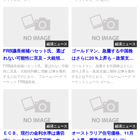
経済ニュース
経済ニュース
FRB議長候補ハセット氏、選ば
ゴールドマン、急騰する中国株
れない可能性に言及－大統領判
はさらに20％上昇も－政策支援
断に理解
に期待
FRB議長候補ハセット氏、選ばれない可能
ゴールドマン、急騰する中国株はさらに
性に言及－大統領判断に理解 記事を要約
20％上昇も－政策支援に期待 記事を要約
すると以下のとおり。 ブルームバーグ マ
すると以下のとおり。 ブルームバーグ マ
ーケット FRB議長候...
ーケットニュース ゴール...
経済ニュース
経済ニュース
ＥＣＢ、現行の金利水準は適切
オーストラリア住宅価格、11月