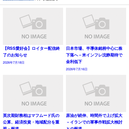
【RSS愛好会】ロイター配信終
日本市場、半導体銘柄中心に株
了のお知らせ
下落へ－米インフレ沈静期待で
金利低下
2026年7月18日
2026年7月16日
英次期財務相はマフムード氏の
原油が続伸、時間外で上げ拡大
公算、経済投資・地域配分を重
－イランでの軍事作戦拡大検討
視－報道
との報道