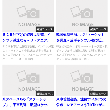
経済ニュース
経済ニュース
ＥＣＢ利下げの継続は明確、イ
韓国規制当局、ポリマーケット
ンフレ減速なら－リトアニア中
を調査－反ギャンブル法に抵触
銀総裁
の疑い
ＥＣＢ利下げの継続は明確、インフレ減速
韓国規制当局、ポリマーケットを調査－反
なら－リトアニア中銀総裁 記事を要約す
ギャンブル法に抵触の疑い 記事を要約す
ると以下のとおり。 ブルームバーグ マー
ると以下のとおり。 ブルームバーグ マー
ケットニュース ＥＣＢ利...
ケット 韓国規制当局、ポ...
経済ニュース
経済ニュース
米スペースXの「スターシッ
米中首脳会談、注目すべき8つの
プ」、宇宙到達－新型ロケット
争点－レアアースやTikTokが鍵