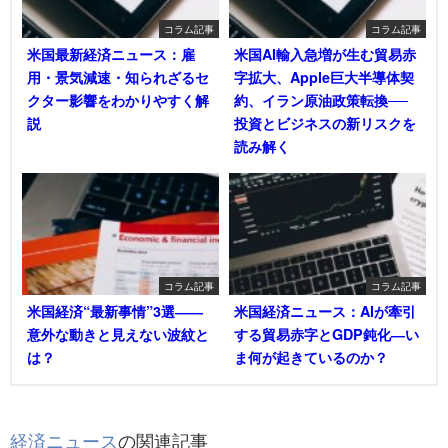
コラム記事
コラム記事
米国最新経済ニュース：雇
米国AI輸入急増が生む貿易赤
用・景気減速・知られざるセ
字拡大、Apple巨大半導体契
クター影響をわかりやすく解
約、イラン原油政策転換──
説
投資とビジネスの新リスクを
読み解く
コラム記事
コラム記事
米国経済“最新事情”3選――
米国経済ニュース：AIが牽引
意外な動きと見えない波紋と
する貿易赤字とGDP鈍化―い
は？
ま何が起きているのか？
経済ニュース
の関連記事