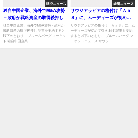
経済ニュース
経済ニュース
独自中国企業、海外でM&A攻勢
サウジアラビアの格付け「Ａａ
－政府が戦略資産の取得後押し
３」に、ムーディーズが初めて
引き上げ
独自中国企業、海外でM&A攻勢－政府が
サウジアラビアの格付け「Ａａ３」に、ム
戦略資産の取得後押し 記事を要約すると
ーディーズが初めて引き上げ 記事を要約
以下のとおり。 ブルームバーグ マーケッ
すると以下のとおり。 ブルームバーグ マ
ト 独自中国企業...
ーケットニュース サウジ...