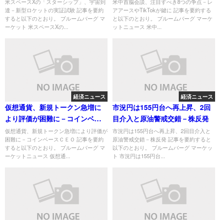
の実証試験
に
米スペースXの「スターシップ」、宇宙到
米中首脳会談、注目すべき8つの争点－レ
達－新型ロケットの実証試験 記事を要約
アアースやTikTokが鍵に 記事を要約する
すると以下のとおり。 ブルームバーグ マ
と以下のとおり。 ブルームバーグ マーケ
ーケット 米スペースXの...
ットニュース 米中...
経済ニュース
経済ニュース
仮想通貨、新規トークン急増に
市況円は155円台へ再上昇、2回
より評価が困難に－コインベー
目介入と原油警戒交錯－株反発
スＣＥＯ
仮想通貨、新規トークン急増により評価が
市況円は155円台へ再上昇、2回目介入と
困難に－コインベースＣＥＯ 記事を要約
原油警戒交錯－株反発 記事を要約すると
すると以下のとおり。 ブルームバーグ マ
以下のとおり。 ブルームバーグ マーケッ
ーケットニュース 仮想通...
ト 市況円は155円台...