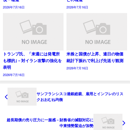
2026年7月16日
2026年7月16日
トランプ氏、「来週には発電所
米株と国債が上昇、連日の物価
も標的｣－対イラン攻撃の強化を
統計下振れで利上げ先送り観測
表明
2026年7月16日
2026年7月16日
サンフランシスコ連銀総裁、雇用とインフレのリス
クおおむね均衡
超長期債の売り圧力に一服感－財務省の減額対応に
中東情勢緊迫が加勢