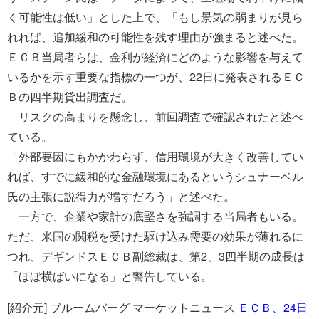
く可能性は低い」とした上で、「もし景気の弱まりが見ら
れれば、追加緩和の可能性を残す理由が強まると述べた。
ＥＣＢ当局者らは、金利が経済にどのような影響を与えて
いるかを示す重要な指標の一つが、22日に発表されるＥＣ
Ｂの四半期貸出調査だ。
リスクの高まりを懸念し、前回調査で確認されたと述べ
ている。
「外部要因にもかかわらず、信用環境が大きく改善してい
れば、すでに緩和的な金融環境にあるというシュナーベル
氏の主張に説得力が増すだろう」と述べた。
一方で、企業や家計の底堅さを強調する当局者もいる。
ただ、米国の関税を受けた駆け込み需要の効果が薄れるに
つれ、デギンドスＥＣＢ副総裁は、第2、3四半期の成長は
「ほぼ横ばいになる」と警告している。
[紹介元] ブルームバーグ マーケットニュース
ＥＣＢ、24日