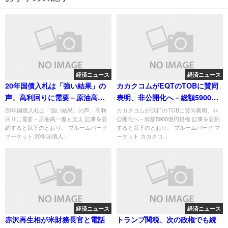
経済ニュース
経済ニュース
20年国債入札は「強い結果」の
カカクコムがEQTのTOBに賛同
声、高利回りに需要－原油高一
表明、非公開化へ－総額5900億
服も支え
円規模
20年国債入札は「強い結果」の声、高利
カカクコムがEQTのTOBに賛同表明、非
回りに需要－原油高一服も支え 記事を要
公開化へ－総額5900億円規模 記事を要約
約すると以下のとおり。 ブルームバーグ
すると以下のとおり。 ブルームバーグ マ
マーケット 20年国債入...
ーケット カカクコ...
経済ニュース
経済ニュース
赤沢再生相が米財務長官と電話
トランプ関税、次の政権でも続