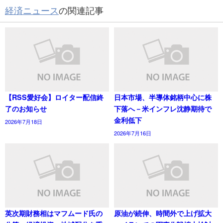
経済ニュース
の関連記事
【RSS愛好会】ロイター配信終
日本市場、半導体銘柄中心に株
了のお知らせ
下落へ－米インフレ沈静期待で
金利低下
2026年7月18日
2026年7月16日
英次期財務相はマフムード氏の
原油が続伸、時間外で上げ拡大