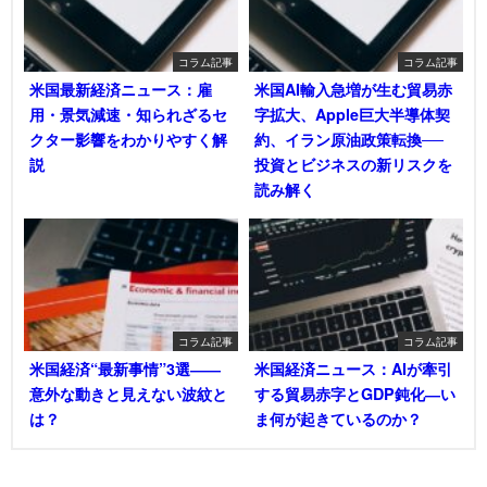
コラム記事
コラム記事
米国最新経済ニュース：雇
米国AI輸入急増が生む貿易赤
用・景気減速・知られざるセ
字拡大、Apple巨大半導体契
クター影響をわかりやすく解
約、イラン原油政策転換──
説
投資とビジネスの新リスクを
読み解く
コラム記事
コラム記事
米国経済“最新事情”3選――
米国経済ニュース：AIが牽引
意外な動きと見えない波紋と
する貿易赤字とGDP鈍化―い
は？
ま何が起きているのか？