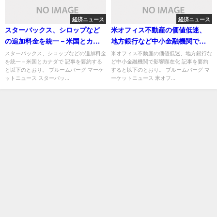
経済ニュース
経済ニュース
スターバックス、シロップなど
米オフィス不動産の価値低迷、
の追加料金を統一－米国とカナ
地方銀行など中小金融機関で影
ダで
響顕在化
スターバックス、シロップなどの追加料金
米オフィス不動産の価値低迷、地方銀行な
を統一－米国とカナダで 記事を要約する
ど中小金融機関で影響顕在化 記事を要約
と以下のとおり。 ブルームバーグ マーケ
すると以下のとおり。 ブルームバーグ マ
ットニュース スターバッ...
ーケットニュース 米オフ...