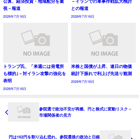
公算、経済投資・地域配分を重
－イランでの軍事作戦拡大検討
視－報道
との報道
2026年7月16日
2026年7月16日
トランプ氏、「来週には発電所
米株と国債が上昇、連日の物価
も標的｣－対イラン攻撃の強化を
統計下振れで利上げ先送り観測
表明
2026年7月16日
2026年7月16日
参院選で政治不安が再燃、円と株式に変動リスク－
市場関係者の見方
円は152円を割り込む恐れ、参院選後の政治と日銀