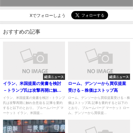
Xでフォローしよう
おすすめの記事
経済ニュース
経済ニュース
イラン、米国提案の覚書を検討
ローム、デンソーから買収提案
－トランプ氏は攻撃再開に触れ
受ける－株価はストップ高
合意迫る
イラン、米国提案の覚書を検討－トランプ
ローム、デンソーから買収提案受ける－株
氏は攻撃再開に触れ合意迫る 記事を要約
価はストップ高 記事を要約すると以下の
すると以下のとおり。 ブルームバーグ マ
とおり。 ブルームバーグ マーケット ロー
ーケット イラン、米国提...
ム、デンソーから買収提...