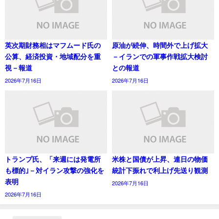
英次期財務相はマフムード氏の
原油が続伸、時間外で上げ拡大
公算、経済投資・地域配分を重
－イランでの軍事作戦拡大検討
視－報道
との報道
2026年7月16日
2026年7月16日
トランプ氏、「来週には発電所
米株と国債が上昇、連日の物価
も標的｣－対イラン攻撃の強化を
統計下振れで利上げ先送り観測
表明
2026年7月16日
2026年7月16日