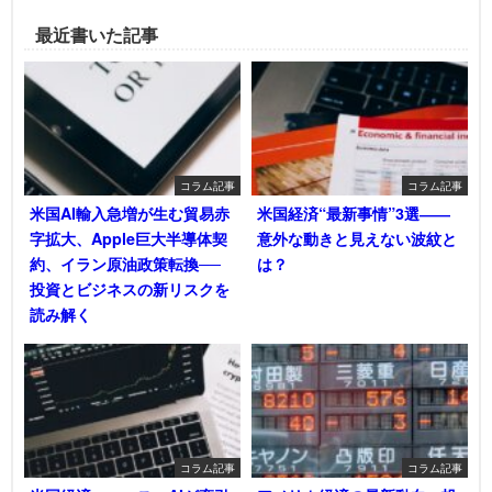
最近書いた記事
コラム記事
コラム記事
米国AI輸入急増が生む貿易赤
米国経済“最新事情”3選――
字拡大、Apple巨大半導体契
意外な動きと見えない波紋と
約、イラン原油政策転換──
は？
投資とビジネスの新リスクを
読み解く
コラム記事
コラム記事