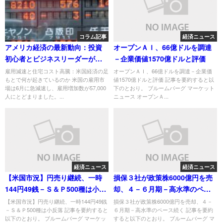
コラム記事
経済ニュース
アメリカ経済の最新動向：投資
オープンＡＩ、66億ドルを調達
初心者とビジネスリーダーが知
－企業価値1570億ドルと評価
って得する3つの話題
雇用減速と住宅コスト高騰：米国経済の足
オープンＡＩ、66億ドルを調達－企業価
もとで何が起きているのか 米国の雇用市
値1570億ドルと評価 記事を要約すると以
場は6月に急減速し、雇用増加数が57,000
下のとおり。 ブルームバーグ マーケット
人にとどまりました。...
ニュース オープンＡ...
経済ニュース
経済ニュース
【米国市況】円売り継続、一時
損保３社が政策株6000億円を売
144円49銭－Ｓ＆Ｐ500種は小反
却、４－６月期－高水準のペー
落
ス続く
【米国市況】円売り継続、一時144円49銭
損保３社が政策株6000億円を売却、４－
－Ｓ＆Ｐ500種は小反落 記事を要約すると
６月期－高水準のペース続く 記事を要約
以下のとおり。 ブルームバーグ マーケッ
すると以下のとおり。 ブルームバーグ マ