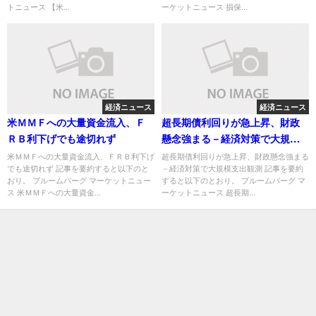
トニュース 【米...
ーケットニュース 損保...
経済ニュース
経済ニュース
米ＭＭＦへの大量資金流入、Ｆ
超長期債利回りが急上昇、財政
ＲＢ利下げでも途切れず
懸念強まる－経済対策で大規模
支出観測
米ＭＭＦへの大量資金流入、ＦＲＢ利下げ
超長期債利回りが急上昇、財政懸念強まる
でも途切れず 記事を要約すると以下のと
－経済対策で大規模支出観測 記事を要約
おり。 ブルームバーグ マーケットニュー
すると以下のとおり。 ブルームバーグ マ
ス 米ＭＭＦへの大量資金...
ーケットニュース 超長期...