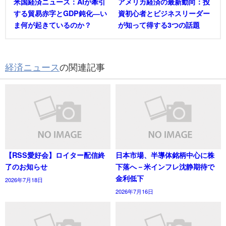
米国経済ニュース：AIが牽引
アメリカ経済の最新動向：投
する貿易赤字とGDP鈍化―い
資初心者とビジネスリーダー
ま何が起きているのか？
が知って得する3つの話題
経済ニュース
の関連記事
【RSS愛好会】ロイター配信終
日本市場、半導体銘柄中心に株
了のお知らせ
下落へ－米インフレ沈静期待で
金利低下
2026年7月18日
2026年7月16日