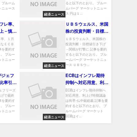
 ブルーム
ると以下のとおり。 ブルー
トニュース
ムバーグ マーケットニュー
ス 円は１...
経済ニュース
フレ率、
ＵＢＳウェルス、米国
上－慎重
株の投資判断・目標値
げ後押し
引き下げ－関税が打撃
レ率、１月
ＵＢＳウェルス、米国株の
重なＥＣＢ
投資判断・目標値引き下げ
に
事を要約す
－関税が打撃に 記事を要約
。 ブルー
すると以下のとおり。 ブル
ットニュー
ームバーグ マーケットニュ
ース ＵＢＳウ...
経済ニュース
がジェフ
ECBはインフレ期待
比率引き
抑制へ対応用意、利上
整－関係
げ時期議論は尚早-仏
ェフリーズ
ECBはインフレ期待抑制へ
上げで最終
対応用意、利上げ時期議論
中銀総裁
事を要約す
は尚早-仏中銀総裁 記事を要
。 ブルー
約すると以下のとおり。 ブ
ットニュー
ルームバーグ マーケット
ECBはイ...
経済ニュース