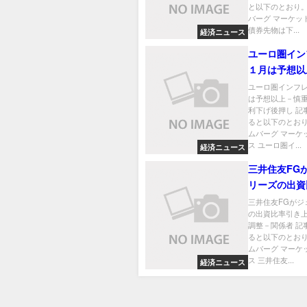
と以下のとおり。
バーグ マーケッ
債券先物は下...
経済ニュース
ユーロ圏イン
１月は予想以
なＥＣＢ利下
ユーロ圏インフ
は予想以上－慎
利下げ後押し 記
ると以下のとおり
ムバーグ マーケ
ス ユーロ圏イ...
経済ニュース
三井住友FG
リーズの出資
上げで最終調
三井住友FGがジ
の出資比率引き
者
調整－関係者 記
ると以下のとおり
ムバーグ マーケ
ス 三井住友...
経済ニュース