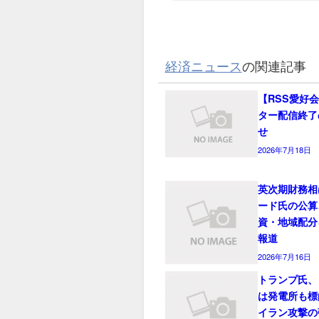
経済ニュース
の関連記事
【RSS愛好
ター配信終了
せ
2026年7月18日
英次期財務相
ード氏の公算
資・地域配分
報道
2026年7月16日
トランプ氏、
は発電所も標
イラン攻撃の