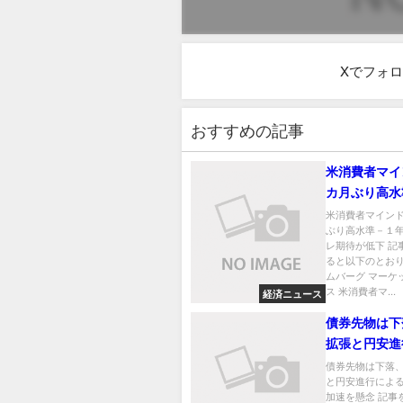
Xでフォ
おすすめの記事
米消費者マイ
カ月ぶり高水
先インフレ期
米消費者マイン
ぶり高水準－１
レ期待が低下 記
ると以下のとおり
ムバーグ マーケ
ス 米消費者マ...
経済ニュース
債券先物は下
拡張と円安進
インフレ加速
債券先物は下落
と円安進行によ
加速を懸念 記事