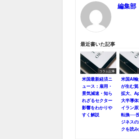
編集部
最近書いた記事
コラム記事
米国最新経済ニ
米国AI
ュース：雇用・
が生む貿
景気減速・知ら
拡大、Ap
れざるセクター
大半導体
影響をわかりや
イラン原
すく解説
転換──
ジネスの
クを読み