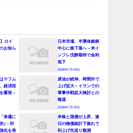
会】ロイ
日本市場、半導体銘柄
のお知ら
中心に株下落へ－米イ
ンフレ沈静期待で金利
低下
2026年7月16日
はマフム
原油が続伸、時間外で
、経済投
上げ拡大－イランでの
を重視－
軍事作戦拡大検討との
報道
2026年7月16日
「来週に
米株と国債が上昇、連
的｣－対
日の物価統計下振れで
強化を表
利上げ先送り観測