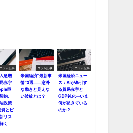
コラム記事
コラム記事
コラム記事
輸入急増
米国経済“最新事
米国経済ニュー
易赤字
情”3選――意外
ス：AIが牽引す
ple巨
な動きと見えな
る貿易赤字と
契約、
い波紋とは？
GDP鈍化―いま
油政策
何が起きている
投資とビ
のか？
新リス
解く