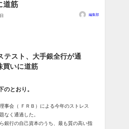
に道筋
編集部
8日
ステスト、大手銀全行が通
株買いに道筋
下のとおり。
理事会（ ＦＲＢ）による今年のストレス
題なく通過した。
ら銀行の自己資本のうち、最も質の高い指