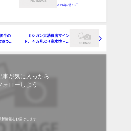
2026年7月16日
5年後半の
ミシガン大消費者マイン
の5つの
ド、４カ月ぶり高水準－イ
ンフレ期待低下
記事が気に入ったら
フォローしよう
最新情報をお届けします