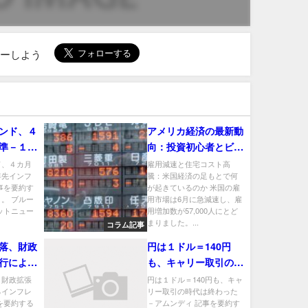
ローしよう
ンド、４
アメリカ経済の最新動
準－１年
向：投資初心者とビジ
待が低下
ネスリーダーが知って
ド、４カ月
雇用減速と住宅コスト高
年先インフ
騰：米国経済の足もとで何
得する3つの話題
事を要約す
が起きているのか 米国の雇
。 ブルー
用市場は6月に急減速し、雇
ットニュー
用増加数が57,000人にとど
まりました。...
コラム記事
落、財政
円は１ドル＝140円
行による
も、キャリー取引の時
を懸念
代は終わった－アムン
、財政拡張
円は１ドル＝140円も、キャ
るインフレ
リー取引の時代は終わった
ディ
を要約する
－アムンディ 記事を要約す