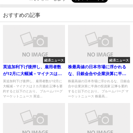
おすすめの記事
経済ニュース
経済ニュース
英追加利下げ後押し、雇用者数
株最高値の日本市場に浮かれる
が12月に大幅減－マイナスは２
な、日銀会合や企業決算に半身
カ月連続
の投資家
英追加利下げ後押し、雇用者数が12月に
株最高値の日本市場に浮かれるな、日銀会
大幅減－マイナスは２カ月連続 記事を要
合や企業決算に半身の投資家 記事を要約
約すると以下のとおり。 ブルームバーグ
すると以下のとおり。 ブルームバーグ マ
マーケットニュース 英追...
ーケットニュース 株最高...