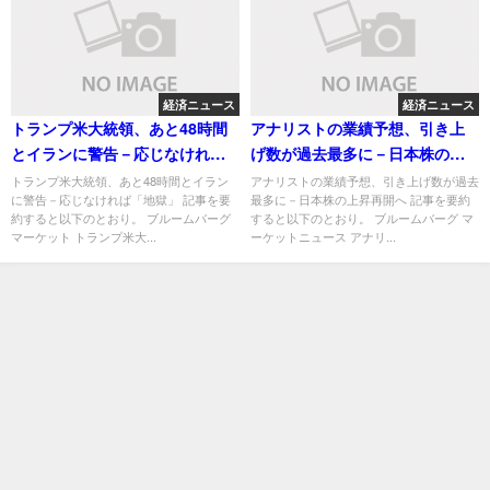
経済ニュース
経済ニュース
トランプ米大統領、あと48時間
アナリストの業績予想、引き上
とイランに警告－応じなければ
げ数が過去最多に－日本株の上
「地獄」
昇再開へ
トランプ米大統領、あと48時間とイラン
アナリストの業績予想、引き上げ数が過去
に警告－応じなければ「地獄」 記事を要
最多に－日本株の上昇再開へ 記事を要約
約すると以下のとおり。 ブルームバーグ
すると以下のとおり。 ブルームバーグ マ
マーケット トランプ米大...
ーケットニュース アナリ...