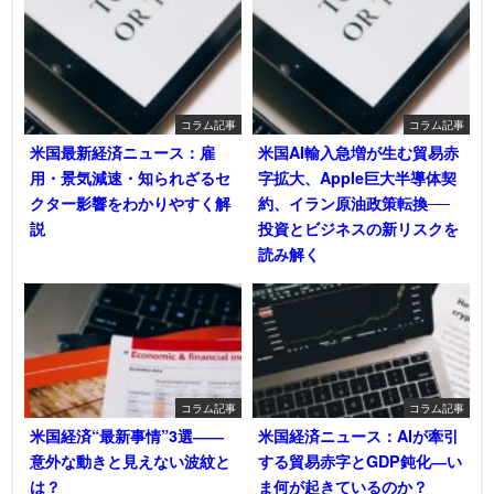
コラム記事
コラム記事
米国最新経済ニュース：雇
米国AI輸入急増が生む貿易赤
用・景気減速・知られざるセ
字拡大、Apple巨大半導体契
クター影響をわかりやすく解
約、イラン原油政策転換──
説
投資とビジネスの新リスクを
読み解く
コラム記事
コラム記事
米国経済“最新事情”3選――
米国経済ニュース：AIが牽引
意外な動きと見えない波紋と
する貿易赤字とGDP鈍化―い
は？
ま何が起きているのか？