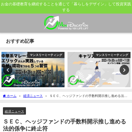
お金の基礎教育を継続することを通じて「暮らしをデザイン」して投資実践
する
おすすめ記事
マンスリーミーティング
マンスリーミーティング
ホーム
経済ニュース
ＳＥＣ、ヘッジファンドの手数料開示推し進める法的
係争に終止符
経済ニュース
ＳＥＣ、ヘッジファンドの手数料開示推し進める
法的係争に終止符