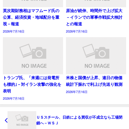
英次期財務相はマフムード氏の
原油が続伸、時間外で上げ拡大
公算、経済投資・地域配分を重
－イランでの軍事作戦拡大検討
視－報道
との報道
2026年7月16日
2026年7月16日
トランプ氏、「来週には発電所
米株と国債が上昇、連日の物価
も標的｣－対イラン攻撃の強化を
統計下振れで利上げ先送り観測
表明
2026年7月16日
2026年7月16日
ＵＳスチール、日鉄による買収が不成立なら工場閉
鎖へ－ＷＳＪ