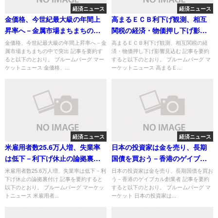
経済ニュース
経済ニュース
金価格、今世紀最大級の年間上
高まるＥＣＢ利下げ観測、相互
昇率へ－金属市場まちまちの中
関税の経済・物価押し下げ影響
で突出
見込む
金価格、今世紀最大級の年間上昇率へ－金
高まるＥＣＢ利下げ観測、相互関税の経
属市場まちまちの中で突出 記事を要約す
済・物価押し下げ影響見込む 記事を要約
ると以下のとおり。 ブルームバーグ マー
すると以下のとおり。 ブルームバーグ マ
ケットニュース 金価格、...
ーケットニュース 高まるＥ...
経済ニュース
経済ニュース
米雇用者数25.6万人増、失業率
日本の投資家は金を売り、長期
は低下－利下げ休止の論拠裏付
国債を買おう－香港のゲイブカ
け
ル創業者
米雇用者数25.6万人増、失業率は低下－利
日本の投資家は金を売り、長期国債を買お
下げ休止の論拠裏付け 記事を要約すると
う－香港のゲイブカル創業者 記事を要約
以下のとおり。 ブルームバーグ マーケッ
すると以下のとおり。 ブルームバーグ マ
トニュース 米雇用者...
ーケット 日本の投資家は...