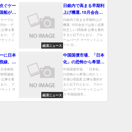
次ぐケー
日銀内で高まる早期利
国船が関
上げ機運､10月会合で
ーク軍が
は急ぐ必要性乏しい-
ぐケーブル
日銀内で高まる早期利上げ
関与か－デ
機運､10月会合では急ぐ必要
関係者
 記事を要
性乏しい-関係者 記事を要約
おり。 ブ
すると以下のとおり。 ブル
ーケットニ
ームバーグ マーケットニュ
ース 日...
経済ニュース
ーに日本
中国国債市場、「日本
視線、W
化」の恐怖から希望に
の追い風
向かう－市場心理急変
に日本株投
中国国債市場、「日本化」
W杯関連銘
の恐怖から希望に向かう－
 記事を要
市場心理急変 記事を要約す
おり。 ブ
ると以下のとおり。 ブルー
ーケット サ
ムバーグ マーケットニュー
ス 中国国債市...
経済ニュース