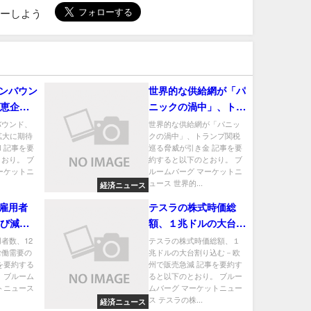
ローしよう
ンバウン
世界的な供給網が「パ
恩恵企業
ニックの渦中」、トラ
万博やビ
ンプ関税巡る脅威が引
バウンド、
世界的な供給網が「パニッ
拡大に期待
クの渦中」、トランプ関税
き金
 記事を要
巡る脅威が引き金 記事を要
おり。 ブ
約すると以下のとおり。 ブ
ーケットニ
ルームバーグ マーケットニ
ュース 世界的...
経済ニュース
雇用者
テスラの株式時価総
伸び減速
額、１兆ドルの大台割
緩和を示
り込む－欧州で販売急
者数、12
テスラの株式時価総額、１
労働需要の
兆ドルの大台割り込む－欧
減
を要約する
州で販売急減 記事を要約す
 ブルーム
ると以下のとおり。 ブルー
トニュース
ムバーグ マーケットニュー
ス テスラの株...
経済ニュース