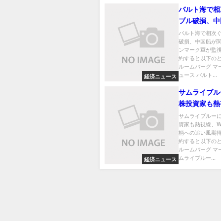
バルト海で相
ブル破損、中
与か－デンマ
バルト海で相次
破損、中国船が
監視
ンマーク軍が監視
約すると以下のと
ルームバーグ マ
ュース バルト...
経済ニュース
サムライブル
株投資家も熱
杯関連銘柄へ
サムライブルー
資家も熱視線、
期待
柄への追い風期待
約すると以下のと
ルームバーグ マ
ムライブルー...
経済ニュース