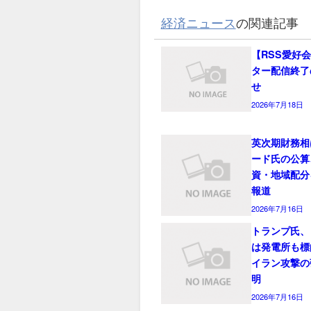
経済ニュース
の関連記事
【RSS愛好
ター配信終了
せ
2026年7月18日
英次期財務相
ード氏の公算
資・地域配分
報道
2026年7月16日
トランプ氏、
は発電所も標
イラン攻撃の
明
2026年7月16日