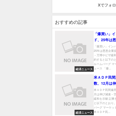
Xでフォ
おすすめの記事
「爆買い」イ
ド、25年は
拡大に期待－
「爆買い」イン
25年は恩恵企業
ザ緩和
－万博やビザ緩和
約すると以下のと
ルームバーグ マ
ュース 「爆...
経済ニュース
米ＡＤＰ民間
数、12月は
－労働需要の
米ＡＤＰ民間雇用
月は伸び減速－
唆
緩和を示唆 記事
と以下のとおり。
バーグ マーケッ
米ＡＤＰ民...
経済ニュース