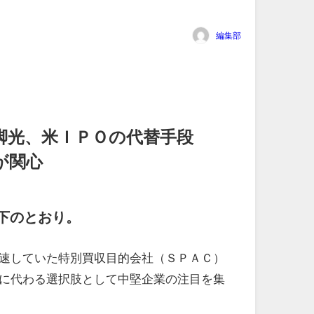
編集部
脚光、米ＩＰＯの代替手段
が関心
下のとおり。
速していた特別買収目的会社（ＳＰＡＣ）
に代わる選択肢として中堅企業の注目を集