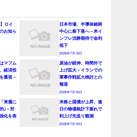
会】ロイ
日本市場、半導体銘柄
のお知ら
中心に株下落へ－米イ
ンフレ沈静期待で金利
低下
2026年7月16日
はマフム
原油が続伸、時間外で
、経済投
上げ拡大－イランでの
を重視－
軍事作戦拡大検討との
報道
2026年7月16日
「来週に
米株と国債が上昇、連
的｣－対
日の物価統計下振れで
強化を表
利上げ先送り観測
2026年7月16日