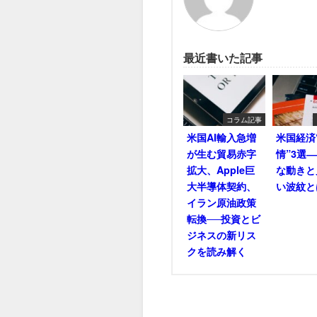
最近書いた記事
コラム記事
米国AI輸入急増
米国経済
が生む貿易赤字
情”3選
拡大、Apple巨
な動きと
大半導体契約、
い波紋と
イラン原油政策
転換──投資とビ
ジネスの新リス
クを読み解く