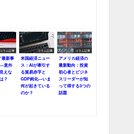
コラム記事
コラム記事
コラム記事
“最新事
米国経済ニュー
アメリカ経済の
――意外
ス：AIが牽引す
最新動向：投資
見えな
る貿易赤字と
初心者とビジネ
は？
GDP鈍化―いま
スリーダーが知
何が起きている
って得する3つの
のか？
話題