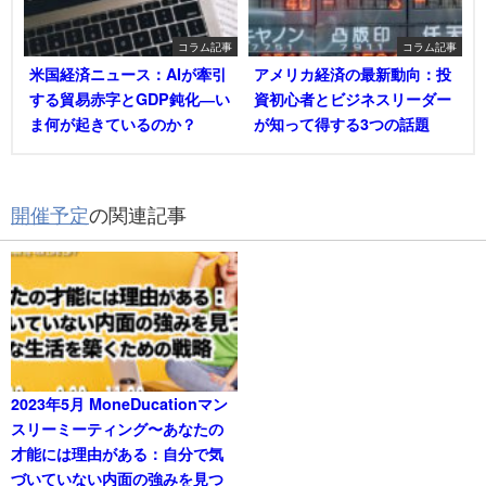
コラム記事
コラム記事
米国経済ニュース：AIが牽引
アメリカ経済の最新動向：投
する貿易赤字とGDP鈍化―い
資初心者とビジネスリーダー
ま何が起きているのか？
が知って得する3つの話題
開催予定
の関連記事
2023年5月 MoneDucationマン
スリーミーティング〜あなたの
才能には理由がある：自分で気
づいていない内面の強みを見つ