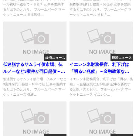
ール買収不透明で－Ｓ＆Ｐ 記事を要約す
銀株取得目指し提案－関係者 記事を要約
ると以下のとおり。 ブルームバーグ マー
すると以下のとおり。 ブルームバーグ マ
ケットニュース 日本製鉄...
ーケットニュース ＭＵＦ...
経済ニュース
経済ニュース
低迷脱するサムライ債市場、仏
イエレン米財務長官、利下げは
ルノーなど3案件が同日起債－10
「明るい兆候」－金融政策なお
年で初
抑制的
低迷脱するサムライ債市場、仏ルノーなど
イエレン米財務長官、利下げは「明るい兆
3案件が同日起債－10年で初 記事を要約す
候」－金融政策なお抑制的 記事を要約す
ると以下のとおり。 ブルームバーグ マー
ると以下のとおり。 ブルームバーグ マー
ケットニュース 低迷...
ケットニュース イエレン...