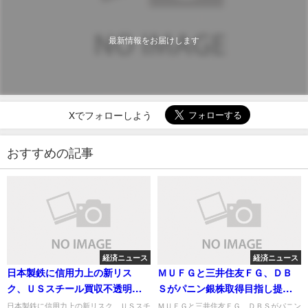
最新情報をお届けします
Xでフォローしよう
おすすめの記事
経済ニュース
経済ニュース
日本製鉄に信用力上の新リス
ＭＵＦＧと三井住友ＦＧ、ＤＢ
ク、ＵＳスチール買収不透明で
Ｓがパニン銀株取得目指し提案
－Ｓ＆Ｐ
－関係者
日本製鉄に信用力上の新リスク、ＵＳスチ
ＭＵＦＧと三井住友ＦＧ、ＤＢＳがパニン