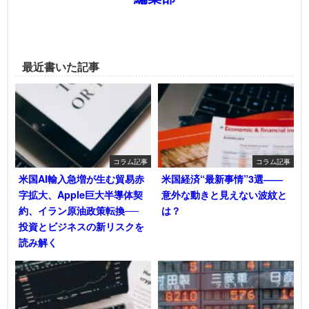
最近書いた記事
コラム記事
コラム記事
米国AI輸入急増が生む貿易赤
米国経済“最新事情”3選――
字拡大、Apple巨大半導体契
意外な動きと見えない波紋と
約、イラン原油政策転換──
は？
投資とビジネスの新リスクを
読み解く