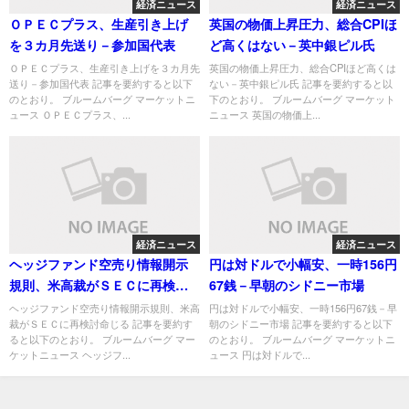
経済ニュース
経済ニュース
ＯＰＥＣプラス、生産引き上げ
英国の物価上昇圧力、総合CPIほ
を３カ月先送り－参加国代表
ど高くはない－英中銀ピル氏
ＯＰＥＣプラス、生産引き上げを３カ月先
英国の物価上昇圧力、総合CPIほど高くは
送り－参加国代表 記事を要約すると以下
ない－英中銀ピル氏 記事を要約すると以
のとおり。 ブルームバーグ マーケットニ
下のとおり。 ブルームバーグ マーケット
ュース ＯＰＥＣプラス、...
ニュース 英国の物価上...
経済ニュース
経済ニュース
ヘッジファンド空売り情報開示
円は対ドルで小幅安、一時156円
規則、米高裁がＳＥＣに再検討
67銭－早朝のシドニー市場
命じる
ヘッジファンド空売り情報開示規則、米高
円は対ドルで小幅安、一時156円67銭－早
裁がＳＥＣに再検討命じる 記事を要約す
朝のシドニー市場 記事を要約すると以下
ると以下のとおり。 ブルームバーグ マー
のとおり。 ブルームバーグ マーケットニ
ケットニュース ヘッジフ...
ュース 円は対ドルで...