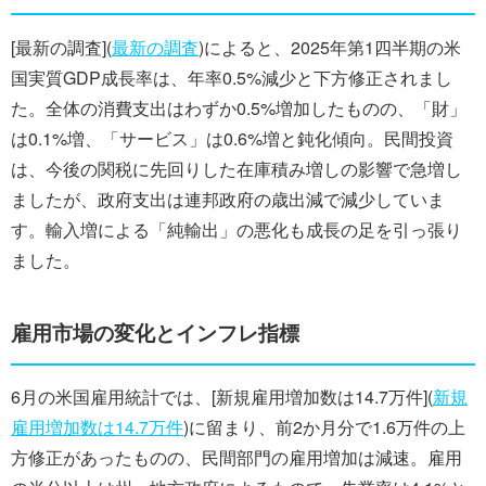
[最新の調査](
最新の調査
)によると、2025年第1四半期の米
国実質GDP成長率は、年率0.5%減少と下方修正されまし
た。全体の消費支出はわずか0.5%増加したものの、「財」
は0.1%増、「サービス」は0.6%増と鈍化傾向。民間投資
は、今後の関税に先回りした在庫積み増しの影響で急増し
ましたが、政府支出は連邦政府の歳出減で減少していま
す。輸入増による「純輸出」の悪化も成長の足を引っ張り
ました。
雇用市場の変化とインフレ指標
6月の米国雇用統計では、[新規雇用増加数は14.7万件](
新規
雇用増加数は14.7万件
)に留まり、前2か月分で1.6万件の上
方修正があったものの、民間部門の雇用増加は減速。雇用