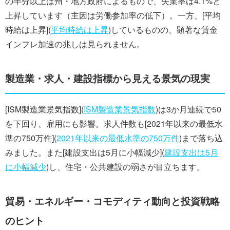
の半分以上は州・地方政府によるもので、失業率は4.1%と
上昇しています（主因は労働参加率の低下）。一方、[平均
時給は上昇](
平均時給は上昇
)しているものの、顕著な賃金
インフレ加速の兆しは見られません。
製造業・求人・建設指標から見える景気の現実
[ISM製造業景気指数](
ISM製造業景気指数
)は3か月連続で50
を下回り、雇用にも影響。求人件数も[2021年以来の最低水
準の750万件](
2021年以来の最低水準の750万件
)まで落ち込
みました。また[建設支出は5月に小幅減少](
建設支出は5月
に小幅減少
)し、住宅・公共建設の弱さが目立ちます。
貿易・エネルギー・コモディティ動向と投資戦略
のヒント