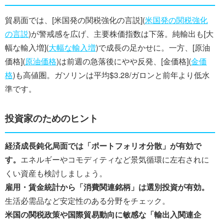
貿易面では、[米国発の関税強化の言説](
米国発の関税強化
の言説
)が警戒感を広げ、主要株価指数は下落。純輸出も[大
幅な輸入増](
大幅な輸入増
)で成長の足かせに。一方、[原油
価格](
原油価格
)は前週の急落後にやや反発、[金価格](
金価
格
)も高値圏。ガソリンは平均$3.28/ガロンと前年より低水
準です。
投資家のためのヒント
経済成長鈍化局面では「ポートフォリオ分散」が有効で
す。
エネルギーやコモディティなど景気循環に左右されに
くい資産も検討しましょう。
雇用・賃金統計から「消費関連銘柄」は選別投資が有効。
生活必需品など安定性のある分野をチェック。
米国の関税政策や国際貿易動向に敏感な「輸出入関連企