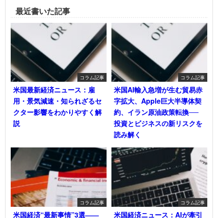
最近書いた記事
コラム記事
コラム記事
米国最新経済ニュース：雇
米国AI輸入急増が生む貿易赤
用・景気減速・知られざるセ
字拡大、Apple巨大半導体契
クター影響をわかりやすく解
約、イラン原油政策転換──
説
投資とビジネスの新リスクを
読み解く
コラム記事
コラム記事
米国経済“最新事情”3選――
米国経済ニュース：AIが牽引