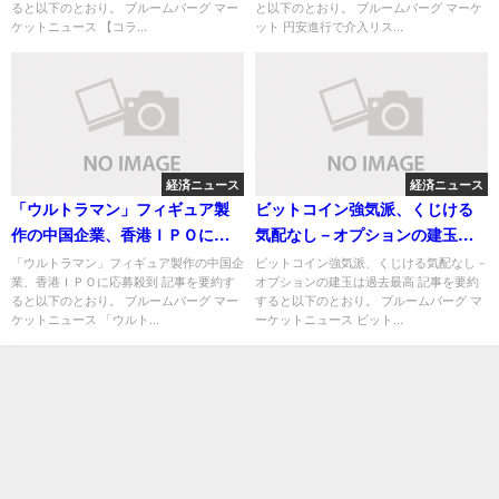
ると以下のとおり。 ブルームバーグ マー
と以下のとおり。 ブルームバーグ マーケ
ケットニュース 【コラ...
ット 円安進行で介入リス...
経済ニュース
経済ニュース
「ウルトラマン」フィギュア製
ビットコイン強気派、くじける
作の中国企業、香港ＩＰＯに応
気配なし－オプションの建玉は
募殺到
過去最高
「ウルトラマン」フィギュア製作の中国企
ビットコイン強気派、くじける気配なし－
業、香港ＩＰＯに応募殺到 記事を要約す
オプションの建玉は過去最高 記事を要約
ると以下のとおり。 ブルームバーグ マー
すると以下のとおり。 ブルームバーグ マ
ケットニュース 「ウルト...
ーケットニュース ビット...