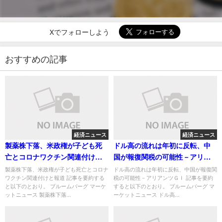
Xでフォローしよう
おすすめの記事
経済ニュース
経済ニュース
製薬株下落、米政権が子ども死
ドル高の流れは年初に反転、中
亡とコロナワクチン関連付けと
国が報復関税の可能性－アリア
報道
ンツＧＩ
製薬株下落、米政権が子ども死亡とコロナ
ドル高の流れは年初に反転、中国が報復関
ワクチン関連付けと報道 記事を要約する
税の可能性－アリアンツＧＩ 記事を要約
と以下のとおり。 ブルームバーグ マーケ
すると以下のとおり。 ブルームバーグ マ
ットニュース 製薬株下落...
ーケットニュース ドル高...