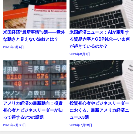
米国経済“最新事情”3選――意外
米国経済ニュース：AIが牽引す
な動きと見えない波紋とは？
る貿易赤字とGDP鈍化―いま何
が起きているのか？
2026年8月4日
2026年8月1日
アメリカ経済の最新動向：投資
投資初心者やビジネスリーダー
初心者とビジネスリーダーが知
におくる、最新アメリカ経済ニ
って得する3つの話題
ュース3選
2026年7月30日
2026年7月28日