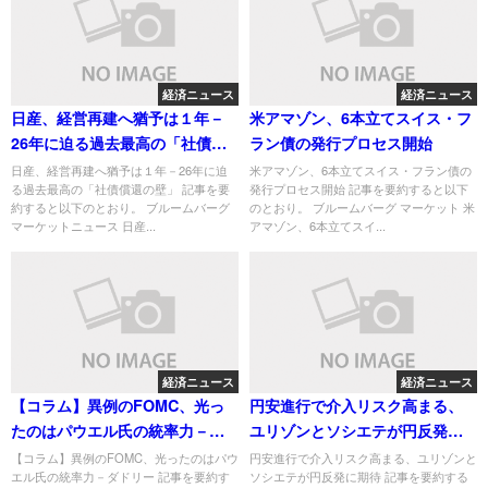
経済ニュース
経済ニュース
日産、経営再建へ猶予は１年－
米アマゾン、6本立てスイス・フ
26年に迫る過去最高の「社債償
ラン債の発行プロセス開始
還の壁」
日産、経営再建へ猶予は１年－26年に迫
米アマゾン、6本立てスイス・フラン債の
る過去最高の「社債償還の壁」 記事を要
発行プロセス開始 記事を要約すると以下
約すると以下のとおり。 ブルームバーグ
のとおり。 ブルームバーグ マーケット 米
マーケットニュース 日産...
アマゾン、6本立てスイ...
経済ニュース
経済ニュース
【コラム】異例のFOMC、光っ
円安進行で介入リスク高まる、
たのはパウエル氏の統率力－ダ
ユリゾンとソシエテが円反発に
ドリー
期待
【コラム】異例のFOMC、光ったのはパウ
円安進行で介入リスク高まる、ユリゾンと
エル氏の統率力－ダドリー 記事を要約す
ソシエテが円反発に期待 記事を要約する