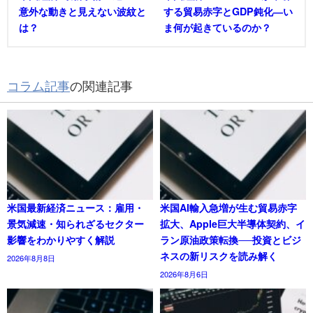
意外な動きと見えない波紋と
する貿易赤字とGDP鈍化―い
は？
ま何が起きているのか？
コラム記事
の関連記事
米国最新経済ニュース：雇用・
米国AI輸入急増が生む貿易赤字
景気減速・知られざるセクター
拡大、Apple巨大半導体契約、イ
影響をわかりやすく解説
ラン原油政策転換──投資とビジ
ネスの新リスクを読み解く
2026年8月8日
2026年8月6日