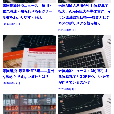
米国最新経済ニュース：雇用・
米国AI輸入急増が生む貿易赤字
景気減速・知られざるセクター
拡大、Apple巨大半導体契約、イ
影響をわかりやすく解説
ラン原油政策転換──投資とビジ
ネスの新リスクを読み解く
2026年8月8日
2026年8月6日
米国経済“最新事情”3選――意外
米国経済ニュース：AIが牽引す
な動きと見えない波紋とは？
る貿易赤字とGDP鈍化―いま何
が起きているのか？
2026年8月4日
2026年8月1日