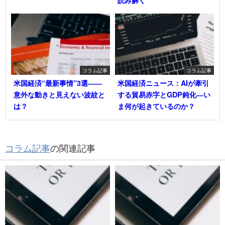
読み解く
コラム記事
コラム記事
米国経済“最新事情”3選――
米国経済ニュース：AIが牽引
意外な動きと見えない波紋と
する貿易赤字とGDP鈍化―い
は？
ま何が起きているのか？
コラム記事
の関連記事