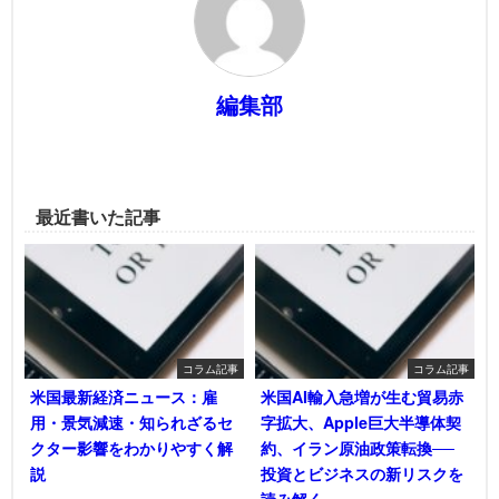
編集部
最近書いた記事
コラム記事
コラム記事
米国最新経済ニュース：雇
米国AI輸入急増が生む貿易赤
用・景気減速・知られざるセ
字拡大、Apple巨大半導体契
クター影響をわかりやすく解
約、イラン原油政策転換──
説
投資とビジネスの新リスクを