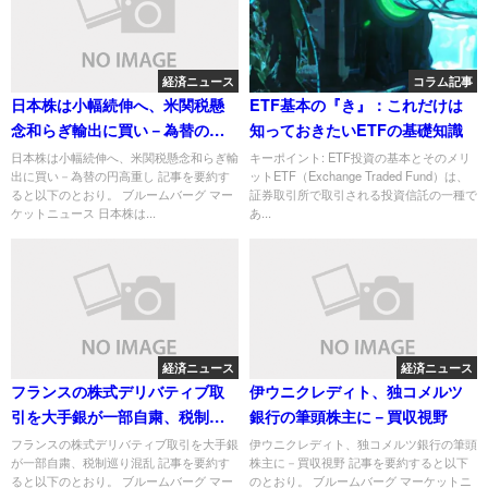
経済ニュース
コラム記事
日本株は小幅続伸へ、米関税懸
ETF基本の『き』：これだけは
念和らぎ輸出に買い－為替の円
知っておきたいETFの基礎知識
高重し
日本株は小幅続伸へ、米関税懸念和らぎ輸
キーポイント: ETF投資の基本とそのメリ
出に買い－為替の円高重し 記事を要約す
ットETF（Exchange Traded Fund）は、
ると以下のとおり。 ブルームバーグ マー
証券取引所で取引される投資信託の一種で
ケットニュース 日本株は...
あ...
経済ニュース
経済ニュース
フランスの株式デリバティブ取
伊ウニクレディト、独コメルツ
引を大手銀が一部自粛、税制巡
銀行の筆頭株主に－買収視野
り混乱
フランスの株式デリバティブ取引を大手銀
伊ウニクレディト、独コメルツ銀行の筆頭
が一部自粛、税制巡り混乱 記事を要約す
株主に－買収視野 記事を要約すると以下
ると以下のとおり。 ブルームバーグ マー
のとおり。 ブルームバーグ マーケットニ