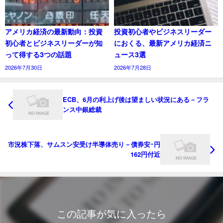
アメリカ経済の最新動向：投資
投資初心者やビジネスリーダー
初心者とビジネスリーダーが知
におくる、最新アメリカ経済ニ
って得する3つの話題
ュース3選
2026年7月30日
2026年7月28日
ECB、6月の利上げ後は望ましい状況にある－フラ
ンス中銀総裁
市況株下落、サムスン安受け半導体売り－債券安･円
162円付近
この記事が気に入ったら