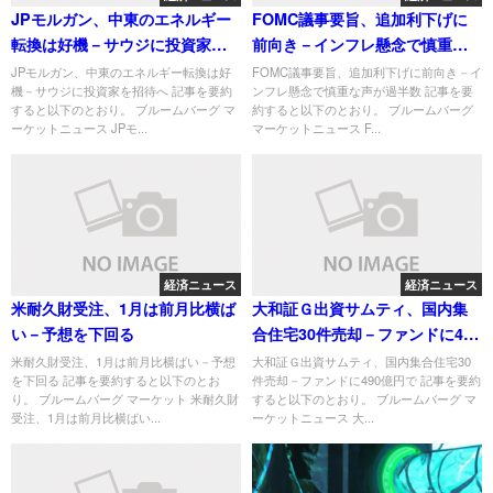
JPモルガン、中東のエネルギー
FOMC議事要旨、追加利下げに
転換は好機－サウジに投資家を
前向き－インフレ懸念で慎重な
招待へ
声が過半数
JPモルガン、中東のエネルギー転換は好
FOMC議事要旨、追加利下げに前向き－イ
機－サウジに投資家を招待へ 記事を要約
ンフレ懸念で慎重な声が過半数 記事を要
すると以下のとおり。 ブルームバーグ マ
約すると以下のとおり。 ブルームバーグ
ーケットニュース JPモ...
マーケットニュース F...
経済ニュース
経済ニュース
米耐久財受注、1月は前月比横ば
大和証Ｇ出資サムティ、国内集
い－予想を下回る
合住宅30件売却－ファンドに490
億円で
米耐久財受注、1月は前月比横ばい－予想
大和証Ｇ出資サムティ、国内集合住宅30
を下回る 記事を要約すると以下のとお
件売却－ファンドに490億円で 記事を要約
り。 ブルームバーグ マーケット 米耐久財
すると以下のとおり。 ブルームバーグ マ
受注、1月は前月比横ばい...
ーケットニュース 大...