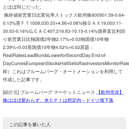
とほぼ同じだった。
株終値前営業日比変化率ストックス欧州株600501.59-0.64-
0.13%英ＦＴ1008,030.33+4.56+0.06%独ＤＡＸ19,003.11-
30.53-0.16%仏ＣＡＣ407,216.83-10.15-0.14%債券直近利回
り前営業日比独国債2年物2.17%+0.03独国債10年物
2.39%+0.03英国債10年物4.52%+0.02原題：
RealRatesLeadBundsLowerforSecondDay:End-of-
DayCurvesEuropeanStocksHaltSelloffasInvestorsMonitorR
粋）これはブルームバーグ・オートメーションを利用して
作成した記事です。
[紹介元] ブルームバーグ マーケットニュース
【欧州市況】
株はほぼ変わらず、米ＣＰＩは想定内－ドイツ債下落
この記事を書いた人