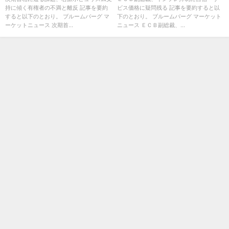
持に傾く有権者の不満と離反 記事を要約
ビス価格に疑問残る 記事を要約すると以
すると以下のとおり。 ブルームバーグ マ
下のとおり。 ブルームバーグ マーケット
ーケットニュース 次期首...
ニュース ＥＣＢ副総裁、...