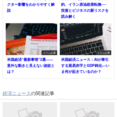
クター影響をわかりやすく解
約、イラン原油政策転換──
説
投資とビジネスの新リスクを
読み解く
コラム記事
コラム記事
米国経済“最新事情”3選――
米国経済ニュース：AIが牽引
意外な動きと見えない波紋と
する貿易赤字とGDP鈍化―い
は？
ま何が起きているのか？
経済ニュース
の関連記事