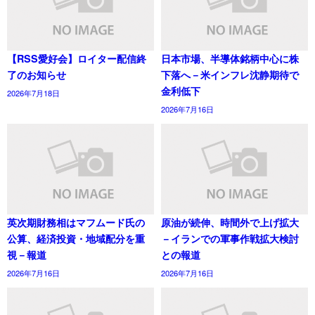
【RSS愛好会】ロイター配信終
日本市場、半導体銘柄中心に株
了のお知らせ
下落へ－米インフレ沈静期待で
金利低下
2026年7月18日
2026年7月16日
英次期財務相はマフムード氏の
原油が続伸、時間外で上げ拡大
公算、経済投資・地域配分を重
－イランでの軍事作戦拡大検討
視－報道
との報道
2026年7月16日
2026年7月16日