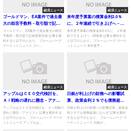
経済ニュース
経済ニュース
ゴールドマン、EA案件で過去最
来年度予算案の積算金利2.0％
大の助言手数料－取引額で記録
に、２年連続で引き上げへ－関
更新目前
係者
ゴールドマン、EA案件で過去最大の助言
来年度予算案の積算金利2.0％に、２年連
手数料－取引額で記録更新目前 記事を要
続で引き上げへ－関係者 記事を要約する
約すると以下のとおり。 ブルームバーグ
と以下のとおり。 ブルームバーグ マーケ
マーケットニュース ゴー...
ットニュース 来年度予...
経済ニュース
経済ニュース
アップルはＣＥＯ交代検討を、
日銀が利上げの財務への影響試
ＡＩ戦略の遅れに懸念－アナリ
算、政策金利２％でも債務超過
スト
にならず
アップルはＣＥＯ交代検討を、ＡＩ戦略の
日銀が利上げの財務への影響試算、政策金
遅れに懸念－アナリスト 記事を要約する
利２％でも債務超過にならず 記事を要約
と以下のとおり。 ブルームバーグ マーケ
すると以下のとおり。 ブルームバーグ マ
ットニュース アップルは...
ーケットニュース 日銀が...