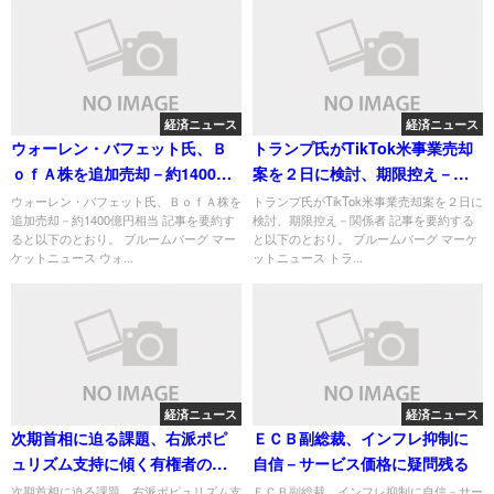
経済ニュース
経済ニュース
ウォーレン・バフェット氏、Ｂ
トランプ氏がTikTok米事業売却
ｏｆＡ株を追加売却－約1400億
案を２日に検討、期限控え－関
円相当
係者
ウォーレン・バフェット氏、ＢｏｆＡ株を
トランプ氏がTikTok米事業売却案を２日に
追加売却－約1400億円相当 記事を要約す
検討、期限控え－関係者 記事を要約する
ると以下のとおり。 ブルームバーグ マー
と以下のとおり。 ブルームバーグ マーケ
ケットニュース ウォ...
ットニュース トラ...
経済ニュース
経済ニュース
次期首相に迫る課題、右派ポピ
ＥＣＢ副総裁、インフレ抑制に
ュリズム支持に傾く有権者の不
自信－サービス価格に疑問残る
満と離反
次期首相に迫る課題、右派ポピュリズム支
ＥＣＢ副総裁、インフレ抑制に自信－サー