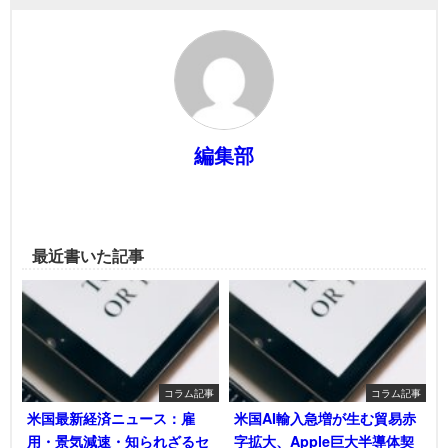
編集部
最近書いた記事
コラム記事
コラム記事
米国最新経済ニュース：雇
米国AI輸入急増が生む貿易赤
用・景気減速・知られざるセ
字拡大、Apple巨大半導体契