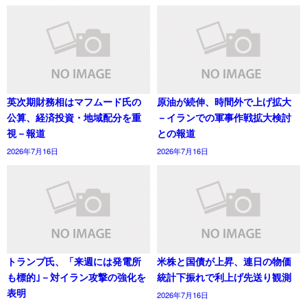
英次期財務相はマフムード氏の
原油が続伸、時間外で上げ拡大
公算、経済投資・地域配分を重
－イランでの軍事作戦拡大検討
視－報道
との報道
2026年7月16日
2026年7月16日
トランプ氏、「来週には発電所
米株と国債が上昇、連日の物価
も標的｣－対イラン攻撃の強化を
統計下振れで利上げ先送り観測
表明
2026年7月16日