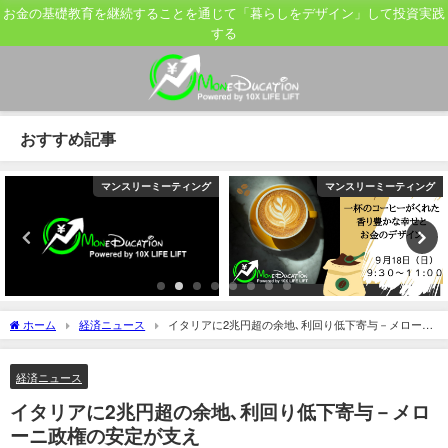
お金の基礎教育を継続することを通じて「暮らしをデザイン」して投資実践
する
おすすめ記事
マンスリーミーティング
マンスリーミーティング
ホーム
経済ニュース
イタリアに2兆円超の余地､利回り低下寄与－メローニ
政権の安定が支え
経済ニュース
イタリアに2兆円超の余地､利回り低下寄与－メロ
ーニ政権の安定が支え