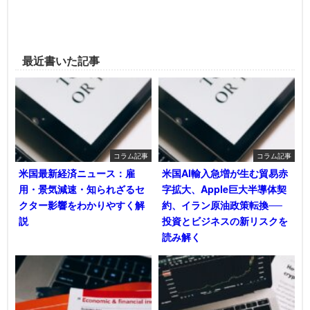
最近書いた記事
コラム記事
コラム記事
米国最新経済ニュース：雇
米国AI輸入急増が生む貿易赤
用・景気減速・知られざるセ
字拡大、Apple巨大半導体契
クター影響をわかりやすく解
約、イラン原油政策転換──
説
投資とビジネスの新リスクを
読み解く