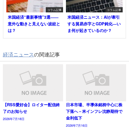
コラム記事
コラム記事
米国経済“最新事情”3選――
米国経済ニュース：AIが牽引
意外な動きと見えない波紋と
する貿易赤字とGDP鈍化―い
は？
ま何が起きているのか？
経済ニュース
の関連記事
【RSS愛好会】ロイター配信終
日本市場、半導体銘柄中心に株
了のお知らせ
下落へ－米インフレ沈静期待で
金利低下
2026年7月18日
2026年7月16日