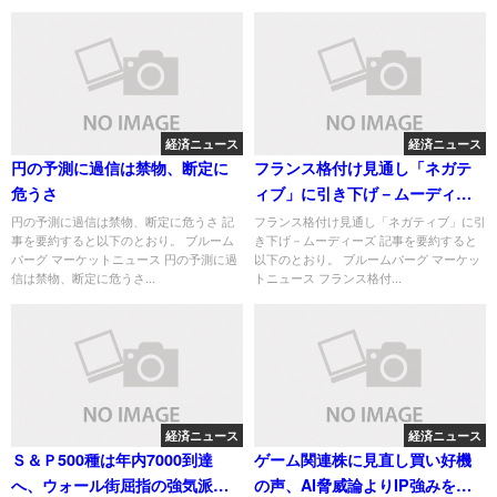
経済ニュース
経済ニュース
円の予測に過信は禁物、断定に
フランス格付け見通し「ネガテ
危うさ
ィブ」に引き下げ－ムーディー
ズ
円の予測に過信は禁物、断定に危うさ 記
フランス格付け見通し「ネガティブ」に引
事を要約すると以下のとおり。 ブルーム
き下げ－ムーディーズ 記事を要約すると
バーグ マーケットニュース 円の予測に過
以下のとおり。 ブルームバーグ マーケッ
信は禁物、断定に危うさ...
トニュース フランス格付...
経済ニュース
経済ニュース
Ｓ＆Ｐ500種は年内7000到達
ゲーム関連株に見直し買い好機
へ、ウォール街屈指の強気派が
の声、AI脅威論よりIP強みを投