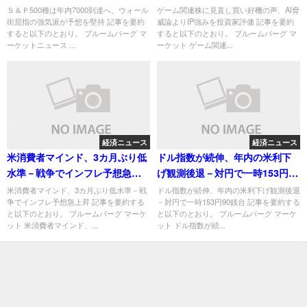
予想を堅持
資家評価
Ｓ＆Ｐ500種は年内7000到達へ、ウォール
ゲーム関連株に見直し買い好機の声、AI脅
街屈指の強気派が予想を堅持 記事を要約
威論よりIP強みを投資家評価 記事を要約
すると以下のとおり。 ブルームバーグ マ
すると以下のとおり。 ブルームバーグ マ
ーケットニュース ...
ーケット ゲーム関連...
経済ニュース
経済ニュース
米消費者マインド、3カ月ぶり低
ドル指数が続伸、年内の米利下
水準－戦争でインフレ予想急上
げ観測後退－対円で一時153円90
昇
銭台
米消費者マインド、3カ月ぶり低水準－戦
ドル指数が続伸、年内の米利下げ観測後退
争でインフレ予想急上昇 記事を要約する
－対円で一時153円90銭台 記事を要約する
と以下のとおり。 ブルームバーグ マーケ
と以下のとおり。 ブルームバーグ マーケ
ット 米消費者マインド、...
ット ドル指数が続...