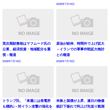
2026年7月16日
英次期財務相はマフムード氏の
原油が続伸、時間外で上げ拡大
公算、経済投資・地域配分を重
－イランでの軍事作戦拡大検討
視－報道
との報道
2026年7月16日
2026年7月16日
トランプ氏、「来週には発電所
米株と国債が上昇、連日の物価
も標的｣－対イラン攻撃の強化を
統計下振れで利上げ先送り観測