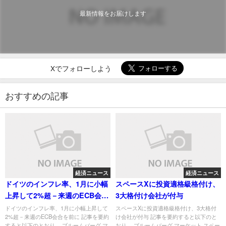
最新情報をお届けします
Xでフォローしよう
おすすめの記事
経済ニュース
経済ニュース
ドイツのインフレ率、1月に小幅
スペースXに投資適格級格付け、
上昇して2%超－来週のECB会合
3大格付け会社が付与
を前に
ドイツのインフレ率、1月に小幅上昇して
スペースXに投資適格級格付け、3大格付
2%超－来週のECB会合を前に 記事を要約
け会社が付与 記事を要約すると以下のと
すると以下のとおり。 ブルームバーグ マ
おり。 ブルームバーグ マーケット スペー