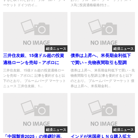
ーケット ドイツのイ...
スXに投資適格級格付け...
経済ニュース
経済ニュース
三井住友銀、15億ドル超の投資
債券は上昇へ、米長期金利低下
適格ローンを売却－アポロに
で買い－先物夜間取引も堅調
三井住友銀、15億ドル超の投資適格ロー
債券は上昇へ、米長期金利低下で買い－先
ンを売却－アポロに 記事を要約すると以
物夜間取引も堅調 記事を要約すると以下
下のとおり。 ブルームバーグ マーケット
のとおり。 ブルームバーグ マーケット 債
ニュース 三井住友銀、1...
券は上昇へ、米長期金利...
経済ニュース
経済ニュース
「中国製造2025」の後継計画、
インドが米国産ＬＮＧ購入拡大