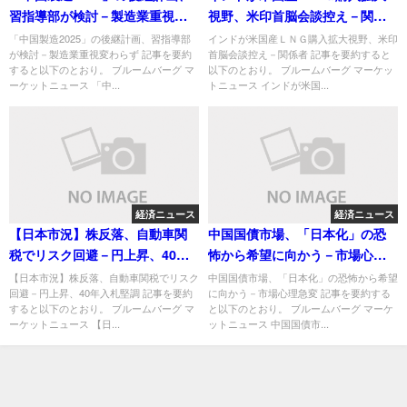
習指導部が検討－製造業重視変
視野、米印首脳会談控え－関係
わらず
者
「中国製造2025」の後継計画、習指導部
インドが米国産ＬＮＧ購入拡大視野、米印
が検討－製造業重視変わらず 記事を要約
首脳会談控え－関係者 記事を要約すると
すると以下のとおり。 ブルームバーグ マ
以下のとおり。 ブルームバーグ マーケッ
ーケットニュース 「中...
トニュース インドが米国...
経済ニュース
経済ニュース
【日本市況】株反落、自動車関
中国国債市場、「日本化」の恐
税でリスク回避－円上昇、40年
怖から希望に向かう－市場心理
入札堅調
急変
【日本市況】株反落、自動車関税でリスク
中国国債市場、「日本化」の恐怖から希望
回避－円上昇、40年入札堅調 記事を要約
に向かう－市場心理急変 記事を要約する
すると以下のとおり。 ブルームバーグ マ
と以下のとおり。 ブルームバーグ マーケ
ーケットニュース 【日...
ットニュース 中国国債市...