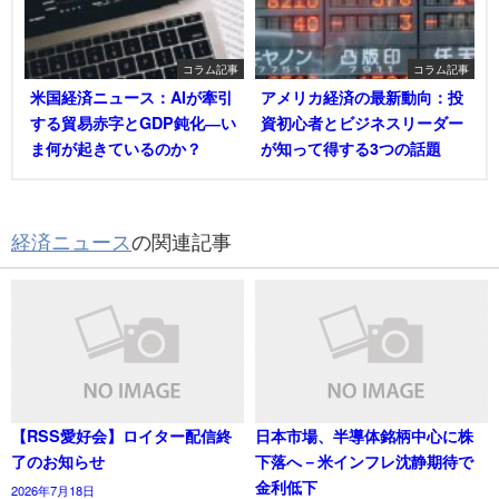
コラム記事
コラム記事
米国経済ニュース：AIが牽引
アメリカ経済の最新動向：投
する貿易赤字とGDP鈍化―い
資初心者とビジネスリーダー
ま何が起きているのか？
が知って得する3つの話題
経済ニュース
の関連記事
【RSS愛好会】ロイター配信終
日本市場、半導体銘柄中心に株
了のお知らせ
下落へ－米インフレ沈静期待で
金利低下
2026年7月18日