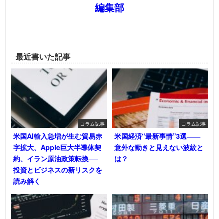
編集部
最近書いた記事
コラム記事
コラム記事
米国AI輸入急増が生む貿易赤
米国経済“最新事情”3選――
字拡大、Apple巨大半導体契
意外な動きと見えない波紋と
約、イラン原油政策転換──
は？
投資とビジネスの新リスクを
読み解く