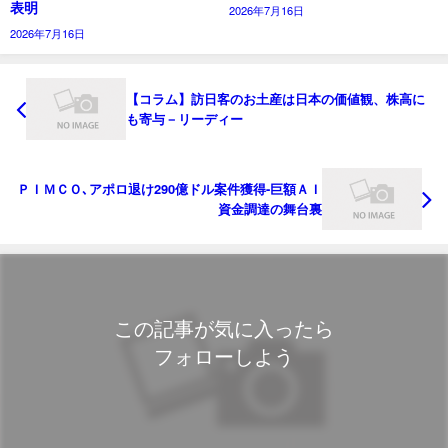
表明
2026年7月16日
2026年7月16日
【コラム】訪日客のお土産は日本の価値観、株高に
も寄与－リーディー
ＰＩＭＣＯ､アポロ退け290億ドル案件獲得-巨額ＡＩ
資金調達の舞台裏
この記事が気に入ったら
フォローしよう