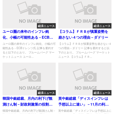
経済ニュース
経済ニュース
ユーロ圏の来年のインフレ鈍
【コラム】ＦＲＢが慎重姿勢を
化、小幅の可能性ある－ECBド
崩さない４つの理由－ダドリー
レンツ氏
ユーロ圏の来年のインフレ鈍化、小幅の可
【コラム】ＦＲＢが慎重姿勢を崩さない４
能性ある－ECBドレンツ氏 記事を要約す
つの理由－ダドリー 記事を要約すると以
ると以下のとおり。 ブルームバーグ マー
下のとおり。 ブルームバーグ マーケット
ケットニュース ユーロ...
ニュース 【コラム】ＦＲ...
経済ニュース
経済ニュース
韓国中銀総裁、月内の利下げ観
英中銀総裁「ディスインフレは
測けん制－財政刺激策の役割強
予想以上に速い」－11月の利下
調
げ示唆か
韓国中銀総裁、月内の利下げ観測けん制－
英中銀総裁「ディスインフレは予想以上に