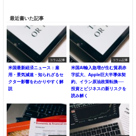
最近書いた記事
コラム記事
コラム記事
米国最新経済ニュース：雇
米国AI輸入急増が生む貿易赤
用・景気減速・知られざるセ
字拡大、Apple巨大半導体契
クター影響をわかりやすく解
約、イラン原油政策転換──
説
投資とビジネスの新リスクを
読み解く