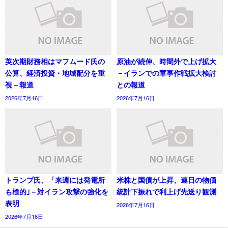
英次期財務相はマフムード氏の
原油が続伸、時間外で上げ拡大
公算、経済投資・地域配分を重
－イランでの軍事作戦拡大検討
視－報道
との報道
2026年7月16日
2026年7月16日
トランプ氏、「来週には発電所
米株と国債が上昇、連日の物価
も標的｣－対イラン攻撃の強化を
統計下振れで利上げ先送り観測
表明
2026年7月16日
2026年7月16日