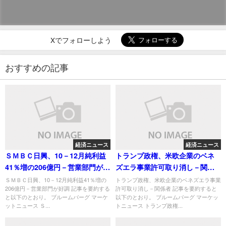
Xでフォローしよう
おすすめの記事
経済ニュース
経済ニュース
ＳＭＢＣ日興、10－12月純利益
トランプ政権、米欧企業のベネ
41％増の206億円－営業部門が好
ズエラ事業許可取り消し－関係
調
者
ＳＭＢＣ日興、10－12月純利益41％増の
トランプ政権、米欧企業のベネズエラ事業
206億円－営業部門が好調 記事を要約する
許可取り消し－関係者 記事を要約すると
と以下のとおり。 ブルームバーグ マーケ
以下のとおり。 ブルームバーグ マーケッ
ットニュース Ｓ...
トニュース トランプ政権...