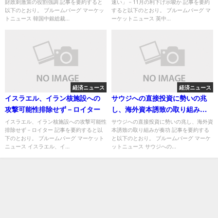
財政刺激策の役割強調 記事を要約すると
速い」－11月の利下げ示唆か 記事を要約
以下のとおり。 ブルームバーグ マーケッ
すると以下のとおり。 ブルームバーグ マ
トニュース 韓国中銀総裁...
ーケットニュース 英中...
経済ニュース
経済ニュース
イスラエル、イラン核施設への
サウジへの直接投資に勢いの兆
攻撃可能性排除せず－ロイター
し、海外資本誘致の取り組みが
奏功
イスラエル、イラン核施設への攻撃可能性
サウジへの直接投資に勢いの兆し、海外資
排除せず－ロイター 記事を要約すると以
本誘致の取り組みが奏功 記事を要約する
下のとおり。 ブルームバーグ マーケット
と以下のとおり。 ブルームバーグ マーケ
ニュース イスラエル、イ...
ットニュース サウジへの...