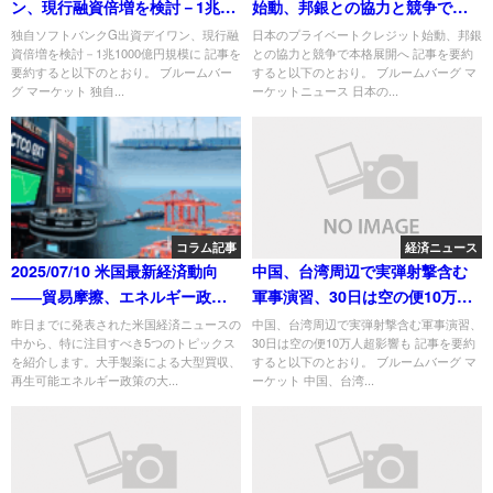
ン、現行融資倍増を検討－1兆
始動、邦銀との協力と競争で本
1000億円規模に
格展開へ
独自ソフトバンクG出資デイワン、現行融
日本のプライベートクレジット始動、邦銀
資倍増を検討－1兆1000億円規模に 記事を
との協力と競争で本格展開へ 記事を要約
要約すると以下のとおり。 ブルームバー
すると以下のとおり。 ブルームバーグ マ
グ マーケット 独自...
ーケットニュース 日本の...
コラム記事
経済ニュース
2025/07/10 米国最新経済動向
中国、台湾周辺で実弾射撃含む
――貿易摩擦、エネルギー政
軍事演習、30日は空の便10万人
策、企業買収の潮流
超影響も
昨日までに発表された米国経済ニュースの
中国、台湾周辺で実弾射撃含む軍事演習、
中から、特に注目すべき5つのトピックス
30日は空の便10万人超影響も 記事を要約
を紹介します。大手製薬による大型買収、
すると以下のとおり。 ブルームバーグ マ
再生可能エネルギー政策の大...
ーケット 中国、台湾...