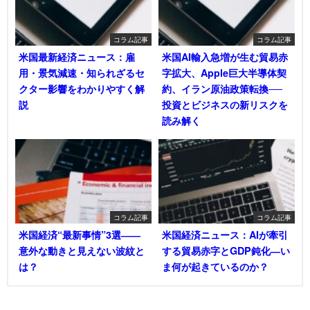
コラム記事
コラム記事
米国最新経済ニュース：雇
米国AI輸入急増が生む貿易赤
用・景気減速・知られざるセ
字拡大、Apple巨大半導体契
クター影響をわかりやすく解
約、イラン原油政策転換──
説
投資とビジネスの新リスクを
読み解く
コラム記事
コラム記事
米国経済“最新事情”3選――
米国経済ニュース：AIが牽引
意外な動きと見えない波紋と
する貿易赤字とGDP鈍化―い
は？
ま何が起きているのか？