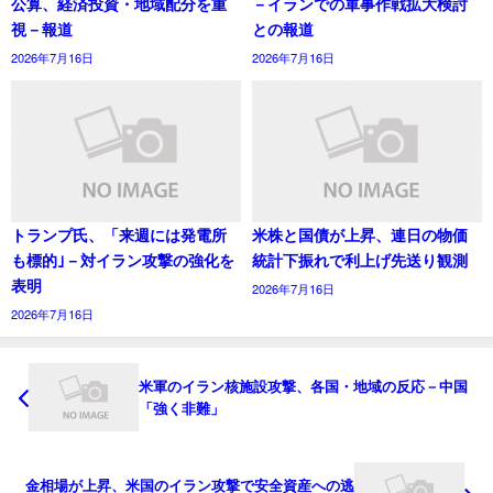
公算、経済投資・地域配分を重
－イランでの軍事作戦拡大検討
視－報道
との報道
2026年7月16日
2026年7月16日
トランプ氏、「来週には発電所
米株と国債が上昇、連日の物価
も標的｣－対イラン攻撃の強化を
統計下振れで利上げ先送り観測
表明
2026年7月16日
2026年7月16日
米軍のイラン核施設攻撃、各国・地域の反応－中国
「強く非難」
金相場が上昇、米国のイラン攻撃で安全資産への逃