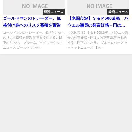
経済ニュース
経済ニュース
ゴールドマンのトレーダー、低
【米国市況】Ｓ＆Ｐ500反発、パ
格付け株へのリスク蓄積を警告
ウエル議長の発言好感－円は
１％下落
ゴールドマンのトレーダー、低格付け株へ
【米国市況】Ｓ＆Ｐ500反発、パウエル議
のリスク蓄積を警告 記事を要約すると以
長の発言好感－円は１％下落 記事を要約
下のとおり。 ブルームバーグ マーケット
すると以下のとおり。 ブルームバーグ マ
ニュース ゴールドマンの...
ーケットニュース 【米...