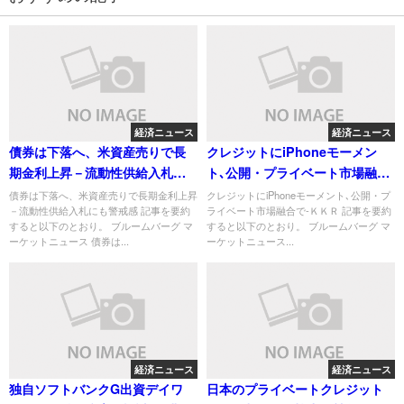
経済ニュース
経済ニュース
債券は下落へ、米資産売りで長
クレジットにiPhoneモーメン
期金利上昇－流動性供給入札に
ト､公開・プライベート市場融合
も警戒感
で-ＫＫＲ
債券は下落へ、米資産売りで長期金利上昇
クレジットにiPhoneモーメント､公開・プ
－流動性供給入札にも警戒感 記事を要約
ライベート市場融合で-ＫＫＲ 記事を要約
すると以下のとおり。 ブルームバーグ マ
すると以下のとおり。 ブルームバーグ マ
ーケットニュース 債券は...
ーケットニュース...
経済ニュース
経済ニュース
独自ソフトバンクG出資デイワ
日本のプライベートクレジット