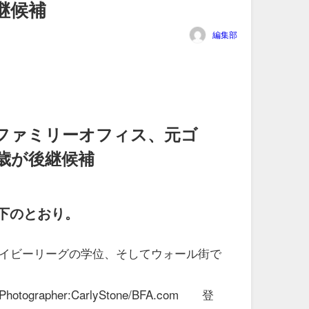
継候補
編集部
ファミリーオフィス、元ゴ
8歳が後継候補
下のとおり。
イビーリーグの学位、そしてウォール街で
rapher:CarlyStone/BFA.com 登