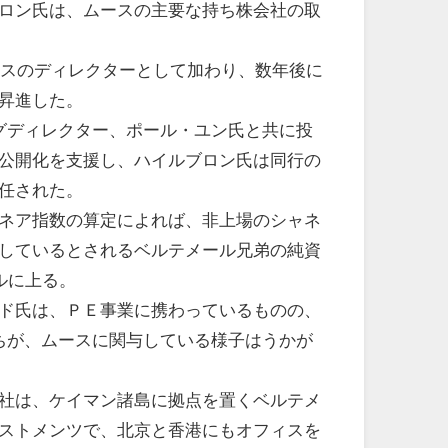
ロン氏は、ムースの主要な持ち株会社の取
ムースのディレクターとして加わり、数年後に
昇進した。
グディレクター、ポール・ユン氏と共に投
公開化を支援し、ハイルブロン氏は同行の
任された。
ネア指数の算定によれば、非上場のシャネ
しているとされるベルテメール兄弟の純資
ルに上る。
ド氏は、ＰＥ事業に携わっているものの、
ちが、ムースに関与している様子はうかが
社は、ケイマン諸島に拠点を置くベルテメ
ストメンツで、北京と香港にもオフィスを