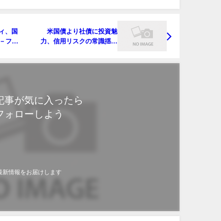
ィ、国
米国債より社債に投資魅
却－ファ
力、信用リスクの常識揺ら
ぐ－パインブリッジ
記事が気に入ったら
フォローしよう
最新情報をお届けします