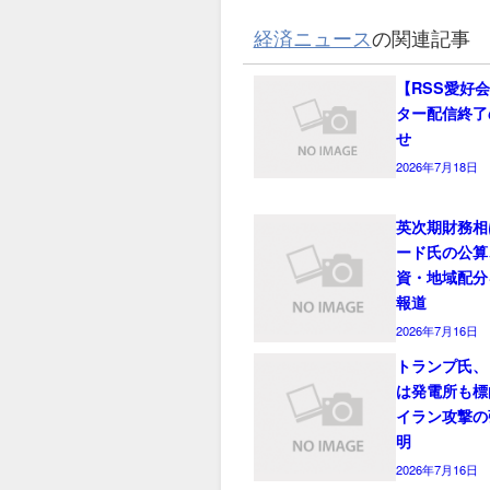
経済ニュース
の関連記事
【RSS愛好
ター配信終了
せ
2026年7月18日
英次期財務相
ード氏の公算
資・地域配分
報道
2026年7月16日
トランプ氏、
は発電所も標
イラン攻撃の
明
2026年7月16日