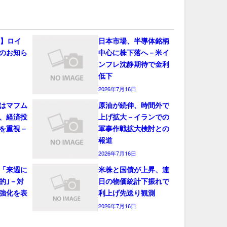
会】ロイ
日本市場、半導体銘柄
のお知ら
中心に株下落へ－米イ
ンフレ沈静期待で金利
低下
2026年7月16日
はマフム
原油が続伸、時間外で
、経済投
上げ拡大－イランでの
を重視－
軍事作戦拡大検討との
報道
2026年7月16日
「来週に
米株と国債が上昇、連
的｣－対
日の物価統計下振れで
強化を表
利上げ先送り観測
2026年7月16日