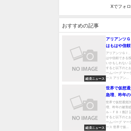
Xでフォ
おすすめの記事
アリアンツＧ
はもはや信頼
資先でないか
アリアンツＧＩ
はや信頼できる
い
いかもしれない 
すると以下のとお
ームバーグ マー
ース アリアン...
経済ニュース
世界で仮想通
急増、昨年の
56億ドル－
世界で仮想通貨
増、昨年の被害総
計
ル－ＦＢＩ推計 
すると以下のとお
ームバーグ マー
ース 世界で仮...
経済ニュース