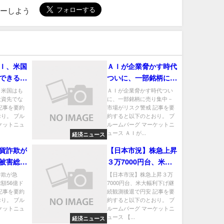
ローしよう
Ｉ、米国
ＡＩが企業脅かす時代
できる投
ついに、一部銘柄に売
もしれな
り集中－市場がリスク
、米国はも
ＡＩが企業脅かす時代つい
投資先でな
に、一部銘柄に売り集中－
警戒
記事を要約
市場がリスク警戒 記事を要
り。 ブル
約すると以下のとおり。 ブ
ケットニュ
ルームバーグ マーケットニ
ュース ＡＩが...
経済ニュース
貨詐欺が
【日本市況】株急上昇
被害総額
３万7000円台、米大
ＦＢＩ推
幅利下げ継続観測後退
詐欺が急
【日本市況】株急上昇３万
額56億ド
7000円台、米大幅利下げ継
で円安
記事を要約
続観測後退で円安 記事を要
り。 ブル
約すると以下のとおり。 ブ
ケットニュ
ルームバーグ マーケットニ
ュース 【...
経済ニュース