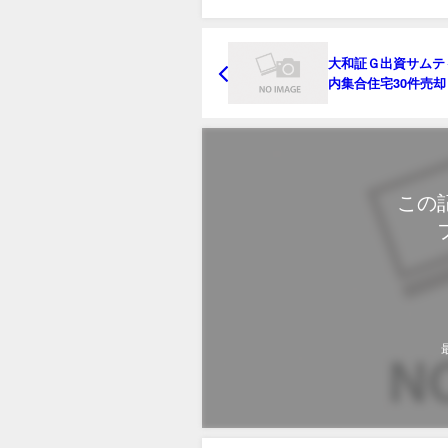
大和証Ｇ出資サムテ
内集合住宅30件売
ンドに490億円で
この