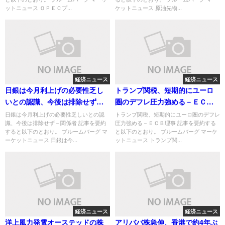
ットニュース ＯＰＥＣプ...
ケットニュース 原油先物...
経済ニュース
経済ニュース
日銀は今月利上げの必要性乏し
トランプ関税、短期的にユーロ
いとの認識、今後は排除せず－
圏のデフレ圧力強める－ＥＣＢ
関係者
理事
日銀は今月利上げの必要性乏しいとの認
トランプ関税、短期的にユーロ圏のデフレ
識、今後は排除せず－関係者 記事を要約
圧力強める－ＥＣＢ理事 記事を要約する
すると以下のとおり。 ブルームバーグ マ
と以下のとおり。 ブルームバーグ マーケ
ーケットニュース 日銀は今...
ットニュース トランプ関...
経済ニュース
経済ニュース
洋上風力発電オーステッドの株
アリババ株急伸、香港で約4年ぶ