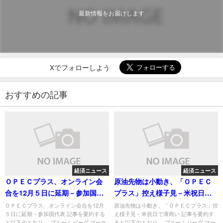
最新情報をお届けします
Xでフォローしよう
おすすめの記事
経済ニュース
経済ニュース
ＯＰＥＣプラス、オンライン会
原油先物は小動き、「ＯＰＥＣ
合を12月５日に延期－参加国代
プラス」控え様子見－米祝日で
表
薄商い
ＯＰＥＣプラス、オンライン会合を12月
原油先物は小動き、「ＯＰＥＣプラス」控
５日に延期－参加国代表 記事を要約する
え様子見－米祝日で薄商い 記事を要約す
と以下のとおり。 ブルームバーグ マーケ
ると以下のとおり。 ブルームバーグ マー