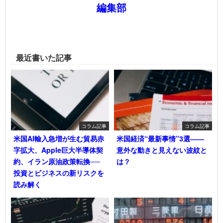
編集部
最近書いた記事
コラム記事
コラム記事
米国AI輸入急増が生む貿易赤
米国経済“最新事情”3選――
字拡大、Apple巨大半導体契
意外な動きと見えない波紋と
約、イラン原油政策転換──
は？
投資とビジネスの新リスクを
読み解く