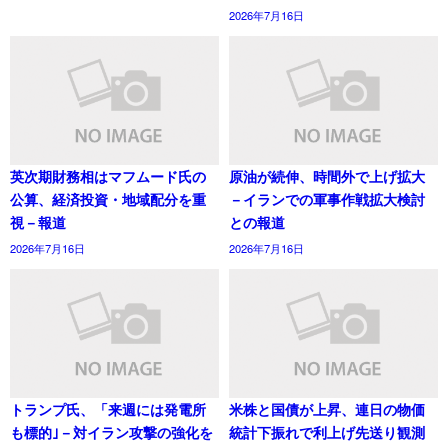
2026年7月16日
英次期財務相はマフムード氏の
原油が続伸、時間外で上げ拡大
公算、経済投資・地域配分を重
－イランでの軍事作戦拡大検討
視－報道
との報道
2026年7月16日
2026年7月16日
トランプ氏、「来週には発電所
米株と国債が上昇、連日の物価
も標的｣－対イラン攻撃の強化を
統計下振れで利上げ先送り観測