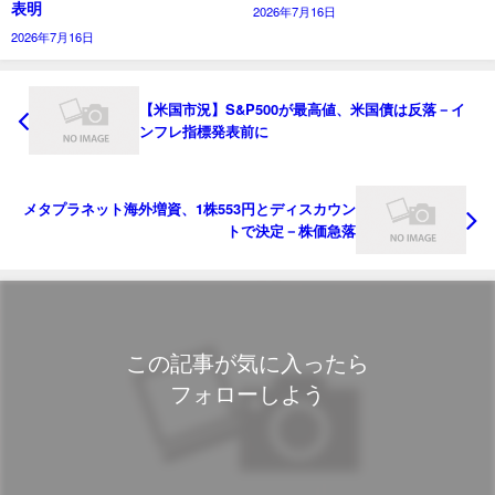
表明
2026年7月16日
2026年7月16日
【米国市況】S&P500が最高値、米国債は反落－イ
ンフレ指標発表前に
メタプラネット海外増資、1株553円とディスカウン
トで決定－株価急落
この記事が気に入ったら
フォローしよう