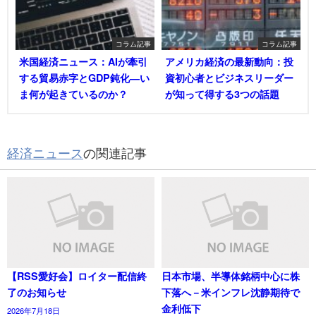
コラム記事
コラム記事
米国経済ニュース：AIが牽引
アメリカ経済の最新動向：投
する貿易赤字とGDP鈍化―い
資初心者とビジネスリーダー
ま何が起きているのか？
が知って得する3つの話題
経済ニュース
の関連記事
【RSS愛好会】ロイター配信終
日本市場、半導体銘柄中心に株
了のお知らせ
下落へ－米インフレ沈静期待で
金利低下
2026年7月18日