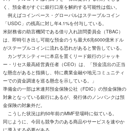
く、預金者がすぐに銀行口座を解約する可能性は低い。
例えばコインベース・グローバルはステーブルコイン
「USDC」の残高に対し年4.1%を付与している。
米財務省の助言機関である借り入れ諮問委員会（TBAC）
は、即時引き出し可能な預金のうち最大6兆6000億米ドル
がステーブルコインに流れる恐れがあると警告している。
カンザスシティーに本店を置くリード銀行のジャッキ
ー・リセス最高経営責任者（CEO）は、「預金流出の正当
な懸念があると指摘し、特に農業金融や地元コミュニティ
ーでの資金調達を巡る懸念を示している。」
準備金の一部は米連邦預金保険公社（FDIC）の預金保険の
対象となっている銀行にあるが、発行体のノンバンクは預
金保険の対象外だ。
こうした状況は約50年前のMMF登場時に似ている。
同じように、今回も競争力のある商品やサービスを速やか
に導入する必要がある。