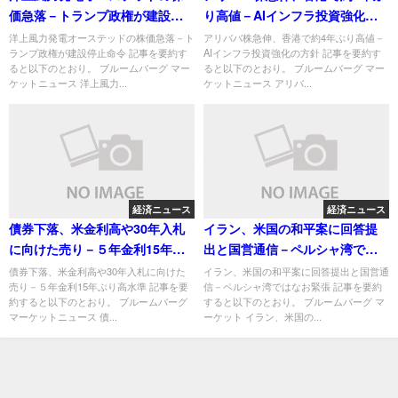
価急落－トランプ政権が建設停
り高値－AIインフラ投資強化の
止命令
方針
洋上風力発電オーステッドの株価急落－ト
アリババ株急伸、香港で約4年ぶり高値－
ランプ政権が建設停止命令 記事を要約す
AIインフラ投資強化の方針 記事を要約す
ると以下のとおり。 ブルームバーグ マー
ると以下のとおり。 ブルームバーグ マー
ケットニュース 洋上風力...
ケットニュース アリバ...
経済ニュース
経済ニュース
債券下落、米金利高や30年入札
イラン、米国の和平案に回答提
に向けた売り－５年金利15年ぶ
出と国営通信－ペルシャ湾では
り高水準
なお緊張
債券下落、米金利高や30年入札に向けた
イラン、米国の和平案に回答提出と国営通
売り－５年金利15年ぶり高水準 記事を要
信－ペルシャ湾ではなお緊張 記事を要約
約すると以下のとおり。 ブルームバーグ
すると以下のとおり。 ブルームバーグ マ
マーケットニュース 債...
ーケット イラン、米国の...