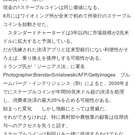
現金の1ステーブルコインは同じ価値になる。
8月にはワイオミング州が全米で初めて州発行のステーブル
コインを始動させた。
スタンダードチャータードは3年以内に市場規模が2兆米
ドルに拡大すると予測している。
だが洗練された決済アプリと従来型銀行にない利便性がそ
ろえば、乗り換えを後押しする可能性がある。
トランプ氏が「ジーニアス法」に署名
Photographer:BrendanSmialowski/AFP/GettyImages ブル
ームバーグ・インテリジェンス（BI）によると、2030年ま
でにステーブルコインが年間50兆米ドル超の決済を処理
し、消費者決済の最大25%を占める可能性がある。
始まった変化 しかし地銀にとっては脅威だ。
それができなければ、特に農村部や農牧業の顧客は信用供
与へのアクセスを失うと話す。
ステーブルコインは利回りを一律に提供するわけでもな