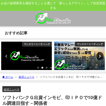
お金の基礎教育を継続することを通じて「暮らしをデザイン」して投資実践
する
おすすめ記事
マンスリーミーティング
マンスリーミーティング
ホーム
経済ニュース
ソフトバンクＧ出資インモビ、印ＩＰＯで10億ドル調
達目指す－関係者
経済ニュース
ソフトバンクＧ出資インモビ、印ＩＰＯで10億ド
ル調達目指す－関係者