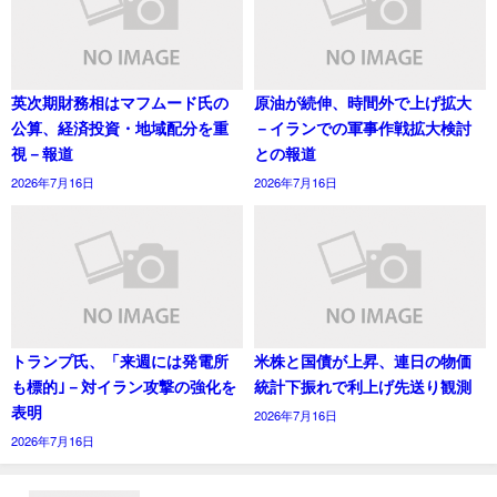
英次期財務相はマフムード氏の
原油が続伸、時間外で上げ拡大
公算、経済投資・地域配分を重
－イランでの軍事作戦拡大検討
視－報道
との報道
2026年7月16日
2026年7月16日
トランプ氏、「来週には発電所
米株と国債が上昇、連日の物価
も標的｣－対イラン攻撃の強化を
統計下振れで利上げ先送り観測
表明
2026年7月16日
2026年7月16日