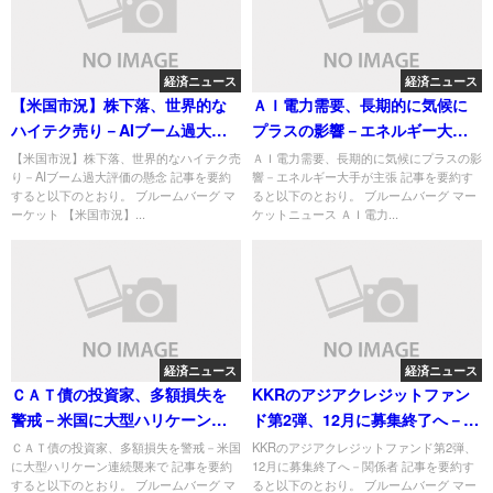
経済ニュース
経済ニュース
【米国市況】株下落、世界的な
ＡＩ電力需要、長期的に気候に
ハイテク売り－AIブーム過大評
プラスの影響－エネルギー大手
価の懸念
が主張
【米国市況】株下落、世界的なハイテク売
ＡＩ電力需要、長期的に気候にプラスの影
り－AIブーム過大評価の懸念 記事を要約
響－エネルギー大手が主張 記事を要約す
すると以下のとおり。 ブルームバーグ マ
ると以下のとおり。 ブルームバーグ マー
ーケット 【米国市況】...
ケットニュース ＡＩ電力...
経済ニュース
経済ニュース
ＣＡＴ債の投資家、多額損失を
KKRのアジアクレジットファン
警戒－米国に大型ハリケーン連
ド第2弾、12月に募集終了へ－関
続襲来で
係者
ＣＡＴ債の投資家、多額損失を警戒－米国
KKRのアジアクレジットファンド第2弾、
に大型ハリケーン連続襲来で 記事を要約
12月に募集終了へ－関係者 記事を要約す
すると以下のとおり。 ブルームバーグ マ
ると以下のとおり。 ブルームバーグ マー