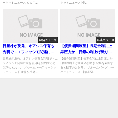
ーケットニュース ＣＡＴ...
ケットニュース KK...
経済ニュース
経済ニュース
日産株が反発、オアシス保有も
【債券週間展望】長期金利に上
判明で－エフィッシモ関連に続
昇圧力か、日銀の利上げ織り込
き
む動き
日産株が反発、オアシス保有も判明で－エ
【債券週間展望】長期金利に上昇圧力か、
フィッシモ関連に続き 記事を要約すると
日銀の利上げ織り込む動き 記事を要約す
以下のとおり。 ブルームバーグ マーケッ
ると以下のとおり。 ブルームバーグ マー
トニュース 日産株が反発...
ケットニュース 【債券週...