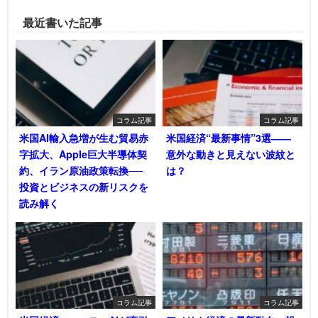
最近書いた記事
コラム記事
コラム記事
米国AI輸入急増が生む貿易赤
米国経済“最新事情”3選――
字拡大、Apple巨大半導体契
意外な動きと見えない波紋と
約、イラン原油政策転換──
は？
投資とビジネスの新リスクを
読み解く
コラム記事
コラム記事