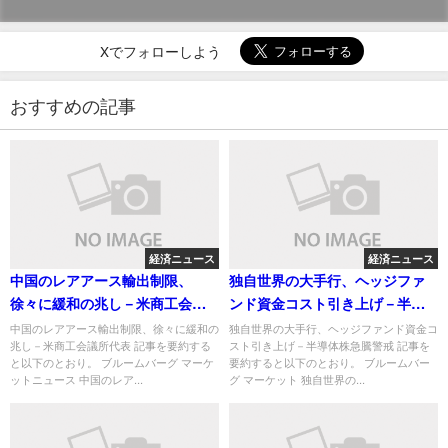
Xでフォローしよう
おすすめの記事
経済ニュース
経済ニュース
中国のレアアース輸出制限、
独自世界の大手行、ヘッジファ
徐々に緩和の兆し－米商工会議
ンド資金コスト引き上げ－半導
所代表
体株急騰警戒
中国のレアアース輸出制限、徐々に緩和の
独自世界の大手行、ヘッジファンド資金コ
兆し－米商工会議所代表 記事を要約する
スト引き上げ－半導体株急騰警戒 記事を
と以下のとおり。 ブルームバーグ マーケ
要約すると以下のとおり。 ブルームバー
ットニュース 中国のレア...
グ マーケット 独自世界の...