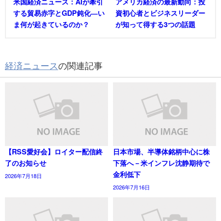
米国経済ニュース：AIが牽引
アメリカ経済の最新動向：投
する貿易赤字とGDP鈍化―い
資初心者とビジネスリーダー
ま何が起きているのか？
が知って得する3つの話題
経済ニュース
の関連記事
【RSS愛好会】ロイター配信終
日本市場、半導体銘柄中心に株
了のお知らせ
下落へ－米インフレ沈静期待で
金利低下
2026年7月18日
2026年7月16日