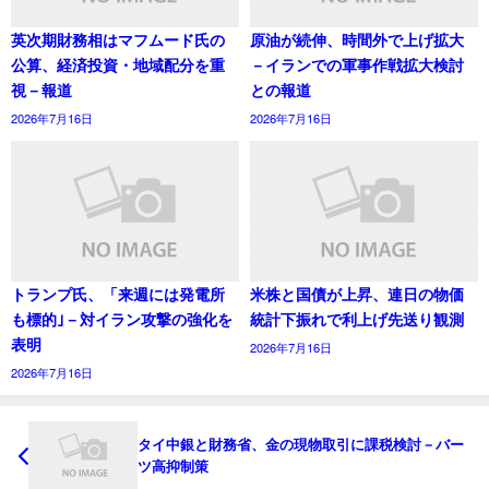
英次期財務相はマフムード氏の
原油が続伸、時間外で上げ拡大
公算、経済投資・地域配分を重
－イランでの軍事作戦拡大検討
視－報道
との報道
2026年7月16日
2026年7月16日
トランプ氏、「来週には発電所
米株と国債が上昇、連日の物価
も標的｣－対イラン攻撃の強化を
統計下振れで利上げ先送り観測
表明
2026年7月16日
2026年7月16日
タイ中銀と財務省、金の現物取引に課税検討－バー
ツ高抑制策