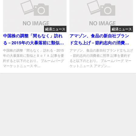
経済ニュース
経済ニュース
中国株の調整「間もなく」訪れ
アマゾン、食品の新自社ブラン
る－2015年の大暴落前に類似と
ド立ち上げ－節約志向の消費者
ＢｏｆＡ
に照準
中国株の調整「間もなく」訪れる－2015
アマゾン、食品の新自社ブランド立ち上げ
年の大暴落前に類似とＢｏｆＡ 記事を要
－節約志向の消費者に照準 記事を要約す
約すると以下のとおり。 ブルームバーグ
ると以下のとおり。 ブルームバーグ マー
マーケットニュース 中...
ケットニュース アマゾン...