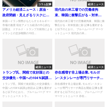
コラム記事
経済ニュース
アメリカ経済ニュース：原油・
現代自の米工場での労働者拘
政府閉鎖・見えざるリスクに迫
束、韓国に衝撃広がる－対米投
る
資に影
米国―イラン情勢がもたらすエネルギー・
現代自の米工場での労働者拘束、韓国に衝
市場の激震 現在アメリカ経済の中心的な
撃広がる－対米投資に影 記事を要約する
話題は、ドナルド・トランプ大統領による
と以下のとおり。 ブルームバーグ マーケ
イランとの交渉期限の10日...
ットニュース 現代自の米...
経済ニュース
経済ニュース
トランプ氏、関税で友好国との
存在感増す非上場企業､モルガ
交渉優先－中国への104％賦課は
ン･スタンレーが専門リサーチ商
秒読み
品を開始
トランプ氏、関税で友好国との交渉優先－
存在感増す非上場企業､モルガン･スタン
中国への104％賦課は秒読み 記事を要約す
レーが専門リサーチ商品を開始 記事を要
ると以下のとおり。 ブルームバーグ マー
約すると以下のとおり。 ブルームバーグ
ケットニュース トラ...
マーケットニュース 存在...