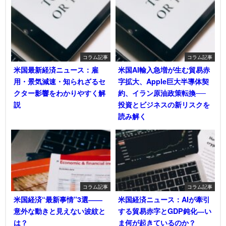
コラム記事
コラム記事
米国最新経済ニュース：雇
米国AI輸入急増が生む貿易赤
用・景気減速・知られざるセ
字拡大、Apple巨大半導体契
クター影響をわかりやすく解
約、イラン原油政策転換──
説
投資とビジネスの新リスクを
読み解く
コラム記事
コラム記事
米国経済“最新事情”3選――
米国経済ニュース：AIが牽引
意外な動きと見えない波紋と
する貿易赤字とGDP鈍化―い
は？
ま何が起きているのか？