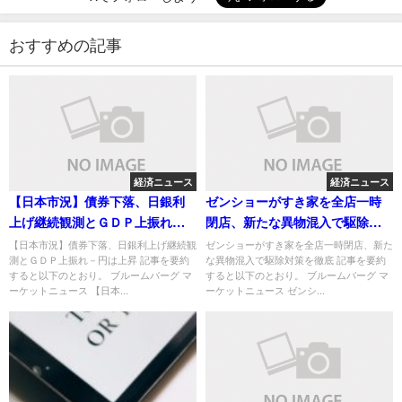
おすすめの記事
経済ニュース
経済ニュース
【日本市況】債券下落、日銀利
ゼンショーがすき家を全店一時
上げ継続観測とＧＤＰ上振れ－
閉店、新たな異物混入で駆除対
円は上昇
策を徹底
【日本市況】債券下落、日銀利上げ継続観
ゼンショーがすき家を全店一時閉店、新た
測とＧＤＰ上振れ－円は上昇 記事を要約
な異物混入で駆除対策を徹底 記事を要約
すると以下のとおり。 ブルームバーグ マ
すると以下のとおり。 ブルームバーグ マ
ーケットニュース 【日本...
ーケットニュース ゼンシ...