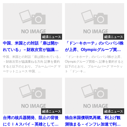
経済ニュース
経済ニュース
中国、米国との対話「扉は開か
「ドン･キホーテ」のパンパシI株
れている」－財政次官が協議重
が上昇、Olympicグループ買収
ねる方向
へ
中国、米国との対話「扉は開かれている」
「ドン･キホーテ」のパンパシI株が上昇、
－財政次官が協議重ねる方向 記事を要約
Olympicグループ買収へ 記事を要約すると
すると以下のとおり。 ブルームバーグ マ
以下のとおり。 ブルームバーグ マーケッ
ーケットニュース 中国、...
ト 「ドン･キ...
経済ニュース
経済ニュース
台湾の核兵器開発、阻止の背後
独自米国債弱気再燃、利上げ観
にＣＩＡスパイ－英雄として再
測強まる－インフレ加速で利回