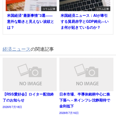
コラム記事
コラム記事
米国経済“最新事情”3選――
米国経済ニュース：AIが牽引
意外な動きと見えない波紋と
する貿易赤字とGDP鈍化―い
は？
ま何が起きているのか？
経済ニュース
の関連記事
【RSS愛好会】ロイター配信終
日本市場、半導体銘柄中心に株
了のお知らせ
下落へ－米インフレ沈静期待で
金利低下
2026年7月18日
2026年7月16日