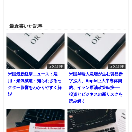
最近書いた記事
コラム記事
コラム記事
米国最新経済ニュース：雇
米国AI輸入急増が生む貿易赤
用・景気減速・知られざるセ
字拡大、Apple巨大半導体契
クター影響をわかりやすく解
約、イラン原油政策転換──
説
投資とビジネスの新リスクを
読み解く