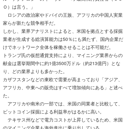
Ｏ）は言う。」
ロシアの政治家やドバイの王族、アフリカの中国人実業
家らが新たな競争相手だ。
しかし、業界アナリストによると、米国を拠点とする採掘
業者が生成する総演算能力は50％にも満たず、国内企業だ
けでネットワーク全体を稼働させることは不可能だ。
トランプ氏の仮想通貨支持により、マイニング業界からの
献金は選挙期間中に約1億3500万ドル（約213億円）とな
り、どの業界よりも多かった。
カザフスタンなどの東欧で需要が高まっており「アジア、
アフリカ、中東への販売はすべて増加傾向にある」と述べ
た。
アフリカや南米の一部では、米国の同業者と比較して、
ビットコイン採掘による利益率がはるかに高い。
テキサス州などで電力コストが上昇しているため、米国
のマイニング企業も海外進出に乗り出している。