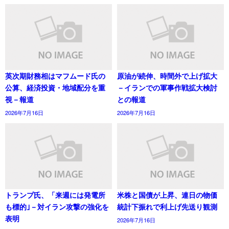
英次期財務相はマフムード氏の
原油が続伸、時間外で上げ拡大
公算、経済投資・地域配分を重
－イランでの軍事作戦拡大検討
視－報道
との報道
2026年7月16日
2026年7月16日
トランプ氏、「来週には発電所
米株と国債が上昇、連日の物価
も標的｣－対イラン攻撃の強化を
統計下振れで利上げ先送り観測
表明
2026年7月16日