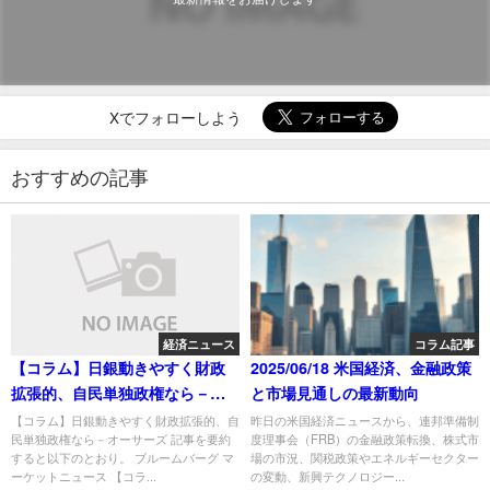
Xでフォローしよう
おすすめの記事
経済ニュース
コラム記事
【コラム】日銀動きやすく財政
2025/06/18 米国経済、金融政策
拡張的、自民単独政権なら－オ
と市場見通しの最新動向
ーサーズ
【コラム】日銀動きやすく財政拡張的、自
昨日の米国経済ニュースから、連邦準備制
民単独政権なら－オーサーズ 記事を要約
度理事会（FRB）の金融政策転換、株式市
すると以下のとおり。 ブルームバーグ マ
場の市況、関税政策やエネルギーセクター
ーケットニュース 【コラ...
の変動、新興テクノロジー...