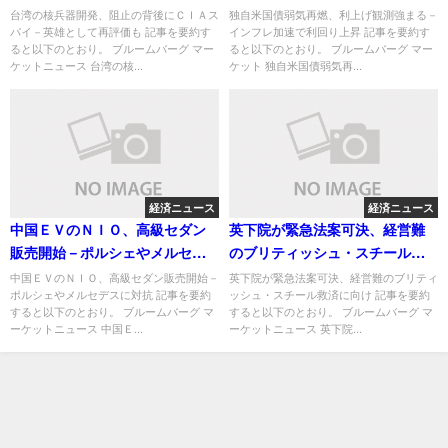
評価も
り上昇
台湾の核兵器開発、阻止の背後にＣＩＡス
独自米国債弱気再燃、利上げ観測強まる－
パイ－英雄として再評価も 記事を要約す
インフレ加速で利回り上昇 記事を要約す
ると以下のとおり。 ブルームバーグ マー
ると以下のとおり。 ブルームバーグ マー
ケットニュース 台湾の核...
ケット 独自米国債弱気再...
経済ニュース
経済ニュース
中国ＥＶのＮＩＯ、高級セダン
英下院が緊急法案可決、経営難
販売開始－ポルシェやメルセデ
のブリティッシュ・スチール救
スに対抗
済に向け
中国ＥＶのＮＩＯ、高級セダン販売開始－
英下院が緊急法案可決、経営難のブリティ
ポルシェやメルセデスに対抗 記事を要約
ッシュ・スチール救済に向け 記事を要約
すると以下のとおり。 ブルームバーグ マ
すると以下のとおり。 ブルームバーグ マ
ーケットニュース 中国Ｅ...
ーケットニュース 英下院...