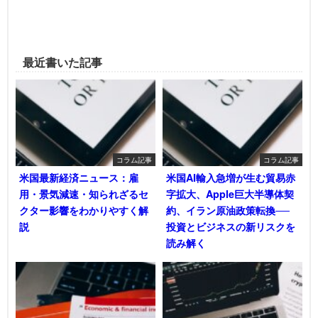
最近書いた記事
コラム記事
コラム記事
米国最新経済ニュース：雇
米国AI輸入急増が生む貿易赤
用・景気減速・知られざるセ
字拡大、Apple巨大半導体契
クター影響をわかりやすく解
約、イラン原油政策転換──
説
投資とビジネスの新リスクを
読み解く