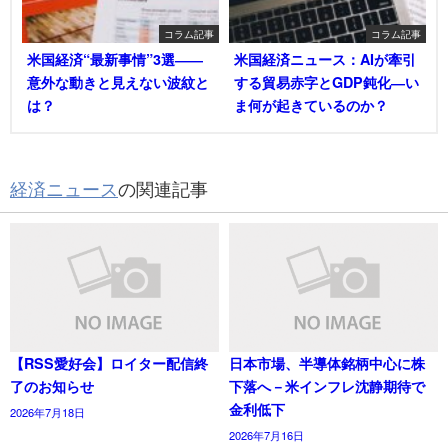
コラム記事
コラム記事
米国経済“最新事情”3選――
米国経済ニュース：AIが牽引
意外な動きと見えない波紋と
する貿易赤字とGDP鈍化―い
は？
ま何が起きているのか？
経済ニュース
の関連記事
【RSS愛好会】ロイター配信終
日本市場、半導体銘柄中心に株
了のお知らせ
下落へ－米インフレ沈静期待で
金利低下
2026年7月18日
2026年7月16日