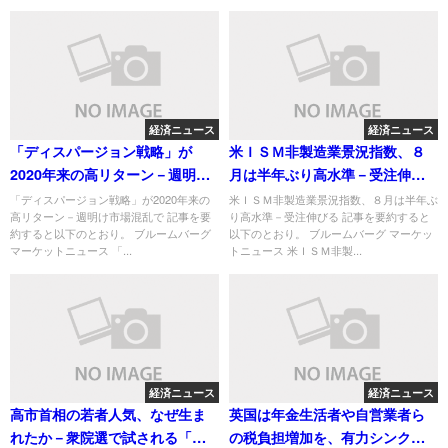
経済ニュース
経済ニュース
「ディスパージョン戦略」が
米ＩＳＭ非製造業景況指数、８
2020年来の高リターン－週明け
月は半年ぶり高水準－受注伸び
市場混乱で
る
「ディスパージョン戦略」が2020年来の
米ＩＳＭ非製造業景況指数、８月は半年ぶ
高リターン－週明け市場混乱で 記事を要
り高水準－受注伸びる 記事を要約すると
約すると以下のとおり。 ブルームバーグ
以下のとおり。 ブルームバーグ マーケッ
マーケットニュース 「...
トニュース 米ＩＳＭ非製...
経済ニュース
経済ニュース
高市首相の若者人気、なぜ生ま
英国は年金生活者や自営業者ら
れたか－衆院選で試される「サ
の税負担増加を、有力シンクタ