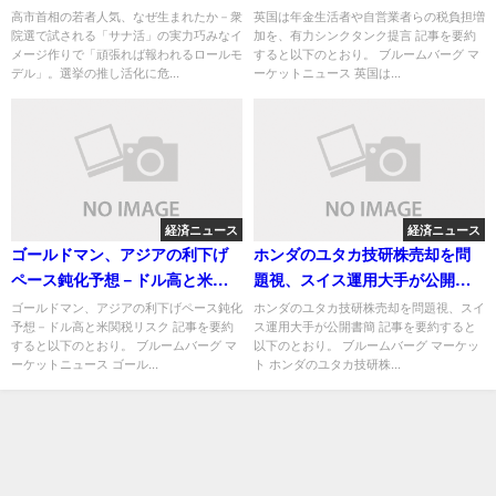
ナ活」の実力巧みなイメージ作
ンク提言
高市首相の若者人気、なぜ生まれたか－衆
英国は年金生活者や自営業者らの税負担増
院選で試される「サナ活」の実力巧みなイ
加を、有力シンクタンク提言 記事を要約
りで「頑張れば報われるロール
メージ作りで「頑張れば報われるロールモ
すると以下のとおり。 ブルームバーグ マ
モデル」。選挙の推し活化に危
デル」。選挙の推し活化に危...
ーケットニュース 英国は...
うさも
経済ニュース
経済ニュース
ゴールドマン、アジアの利下げ
ホンダのユタカ技研株売却を問
ペース鈍化予想－ドル高と米関
題視、スイス運用大手が公開書
税リスク
簡
ゴールドマン、アジアの利下げペース鈍化
ホンダのユタカ技研株売却を問題視、スイ
予想－ドル高と米関税リスク 記事を要約
ス運用大手が公開書簡 記事を要約すると
すると以下のとおり。 ブルームバーグ マ
以下のとおり。 ブルームバーグ マーケッ
ーケットニュース ゴール...
ト ホンダのユタカ技研株...