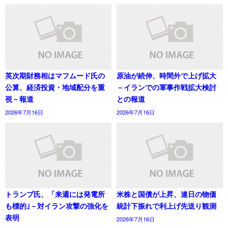
英次期財務相はマフムード氏の
原油が続伸、時間外で上げ拡大
公算、経済投資・地域配分を重
－イランでの軍事作戦拡大検討
視－報道
との報道
2026年7月16日
2026年7月16日
トランプ氏、「来週には発電所
米株と国債が上昇、連日の物価
も標的｣－対イラン攻撃の強化を
統計下振れで利上げ先送り観測
表明
2026年7月16日