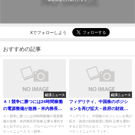
Xでフォローしよう
おすすめの記事
経済ニュース
経済ニュース
ＡＩ競争に勝つには24時間稼働
フィデリティ、中国株のポジシ
の電源整備が急務－米内務長官
ョンを再び拡大－政府の財政措
候補
置に期待
ＡＩ競争に勝つには24時間稼働の電源整
フィデリティ、中国株のポジションを再び
備が急務－米内務長官候補 記事を要約す
拡大－政府の財政措置に期待 記事を要約
ると以下のとおり。 ブルームバーグ マー
すると以下のとおり。 ブルームバーグ マ
ケットニュース ＡＩ競争...
ーケットニュース フィデ...