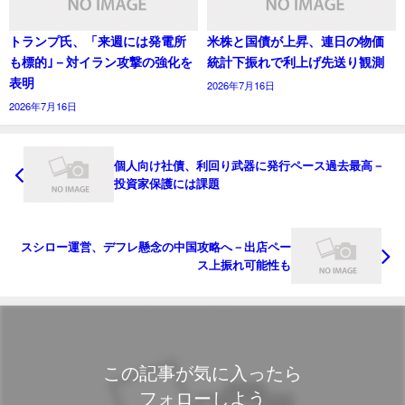
トランプ氏、「来週には発電所
米株と国債が上昇、連日の物価
も標的｣－対イラン攻撃の強化を
統計下振れで利上げ先送り観測
表明
2026年7月16日
2026年7月16日
個人向け社債、利回り武器に発行ペース過去最高－
投資家保護には課題
スシロー運営、デフレ懸念の中国攻略へ－出店ペー
ス上振れ可能性も
この記事が気に入ったら
フォローしよう