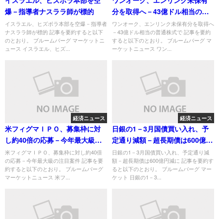
爆－指導者ナスララ師が標的
分を取得へ－43億ドル相当の普
通株式で
イスラエル、ヒズボラ本部を空爆－指導者
ワンオーク、エンリンク未保有分を取得へ
ナスララ師が標的 記事を要約すると以下
－43億ドル相当の普通株式で 記事を要約
のとおり。 ブルームバーグ マーケットニ
すると以下のとおり。 ブルームバーグ マ
ュース イスラエル、ヒズ...
ーケットニュース ワン...
経済ニュース
経済ニュース
米フィグマＩＰＯ、募集枠に対
日銀の1－3月国債買い入れ、予
し約40倍の応募－今年最大級の
定通り減額－超長期債は600億円
注目案件
減に
米フィグマＩＰＯ、募集枠に対し約40倍
日銀の1－3月国債買い入れ、予定通り減
の応募－今年最大級の注目案件 記事を要
額－超長期債は600億円減に 記事を要約す
約すると以下のとおり。 ブルームバーグ
ると以下のとおり。 ブルームバーグ マー
マーケットニュース 米フ...
ケット 日銀の1－3...