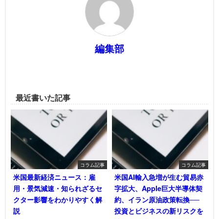
編集部
最近書いた記事
コラム記事
コラム記事
米国最新経済ニュース：雇
米国AI輸入急増が生む貿易赤
用・景気減速・知られざるセ
字拡大、Apple巨大半導体契
クター影響をわかりやすく解
約、イラン原油政策転換──
説
投資とビジネスの新リスクを