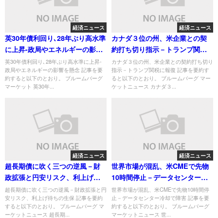
経済ニュース
経済ニュース
英30年債利回り､28年ぶり高水準
カナダ３位の州、米企業との契
に上昇-政局やエネルギーの影響
約打ち切り指示－トランプ関税
を懸念
に報復
英30年債利回り､28年ぶり高水準に上昇-
カナダ３位の州、米企業との契約打ち切り
政局やエネルギーの影響を懸念 記事を要
指示－トランプ関税に報復 記事を要約す
約すると以下のとおり。 ブルームバーグ
ると以下のとおり。 ブルームバーグ マー
マーケット 英30年...
ケットニュース カナダ３...
経済ニュース
経済ニュース
超長期債に吹く三つの逆風－財
世界市場が混乱、米CMEで先物
政拡張と円安リスク、利上げ待
10時間停止－データセンター冷
ちの生保
却で障害
超長期債に吹く三つの逆風－財政拡張と円
世界市場が混乱、米CMEで先物10時間停
安リスク、利上げ待ちの生保 記事を要約
止－データセンター冷却で障害 記事を要
すると以下のとおり。 ブルームバーグ マ
約すると以下のとおり。 ブルームバーグ
ーケットニュース 超長期...
マーケットニュース 世...