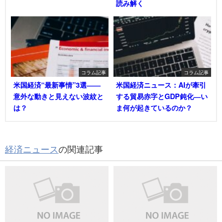
読み解く
コラム記事
コラム記事
米国経済“最新事情”3選――
米国経済ニュース：AIが牽引
意外な動きと見えない波紋と
する貿易赤字とGDP鈍化―い
は？
ま何が起きているのか？
経済ニュース
の関連記事