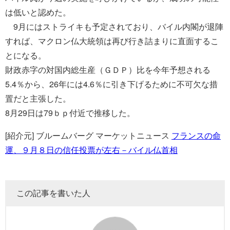
は低いと認めた。
9月にはストライキも予定されており、バイル内閣が退陣
すれば、マクロン仏大統領は再び行き詰まりに直面するこ
とになる。
財政赤字の対国内総生産（ＧＤＰ）比を今年予想される
5.4％から、26年には4.6％に引き下げるために不可欠な措
置だと主張した。
8月29日は79ｂｐ付近で推移した。
[紹介元] ブルームバーグ マーケットニュース
フランスの命
運、９月８日の信任投票が左右－バイル仏首相
この記事を書いた人