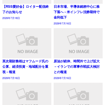
【RSS愛好会】ロイター配信終
日本市場、半導体銘柄中心に株
了のお知らせ
下落へ－米インフレ沈静期待で
金利低下
2026年7月18日
2026年7月16日
英次期財務相はマフムード氏の
原油が続伸、時間外で上げ拡大
公算、経済投資・地域配分を重
－イランでの軍事作戦拡大検討
視－報道
との報道
2026年7月16日
2026年7月16日