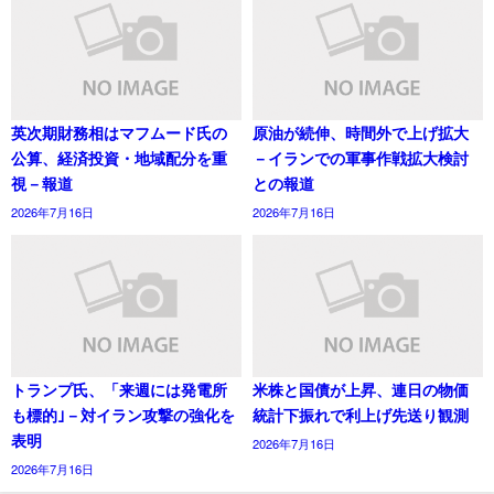
英次期財務相はマフムード氏の
原油が続伸、時間外で上げ拡大
公算、経済投資・地域配分を重
－イランでの軍事作戦拡大検討
視－報道
との報道
2026年7月16日
2026年7月16日
トランプ氏、「来週には発電所
米株と国債が上昇、連日の物価
も標的｣－対イラン攻撃の強化を
統計下振れで利上げ先送り観測
表明
2026年7月16日
2026年7月16日