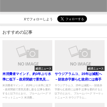
Xでフォローしよう
おすすめの記事
経済ニュース
経済ニュース
米消費者マインド、約3年ぶり水
サウジアラムコ、25年は減配へ
準に低下－政府閉鎖で景気見通
－財政赤字膨らむ政府には痛手
し曇る
米消費者マインド、約3年ぶり水準に低下
サウジアラムコ、25年は減配へ－財政赤
－政府閉鎖で景気見通し曇る 記事を要約
字膨らむ政府には痛手 記事を要約すると
すると以下のとおり。 ブルームバーグ マ
以下のとおり。 ブルームバーグ マーケッ
ーケットニュース 米消費...
トニュース サウジアラム...