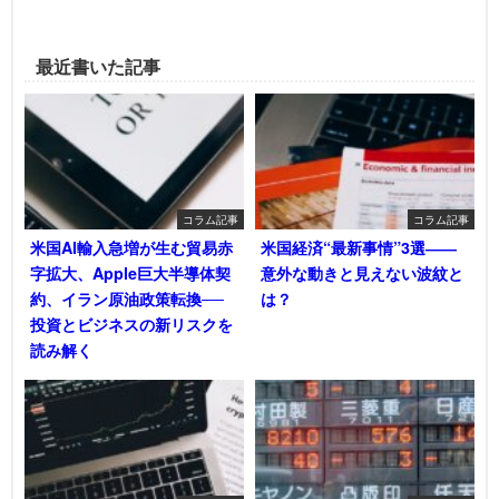
最近書いた記事
コラム記事
コラム記事
米国AI輸入急増が生む貿易赤
米国経済“最新事情”3選――
字拡大、Apple巨大半導体契
意外な動きと見えない波紋と
約、イラン原油政策転換──
は？
投資とビジネスの新リスクを
読み解く