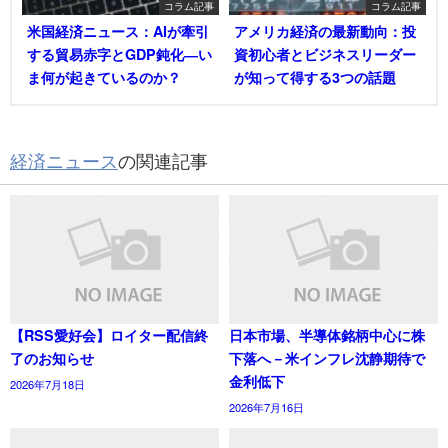
コラム記事
コラム記事
米国経済ニュース：AIが牽引
アメリカ経済の最新動向：投
する貿易赤字とGDP鈍化―い
資初心者とビジネスリーダー
ま何が起きているのか？
が知って得する3つの話題
経済ニュース
の関連記事
【RSS愛好会】ロイター配信終
日本市場、半導体銘柄中心に株
了のお知らせ
下落へ－米インフレ沈静期待で
金利低下
2026年7月18日
2026年7月16日