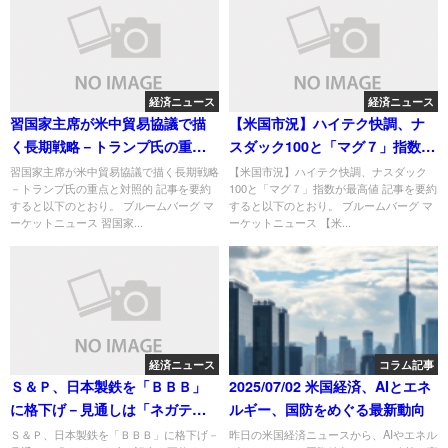
経済ニュース
経済ニュース
習国家主席が米中貿易協議で描
【米国市況】ハイテク快調、ナ
く長期戦略－トランプ氏の重点
スダック100と「マグ７」指数が
と対照的
最高値
習国家主席が米中貿易協議で描く長期戦略
【米国市況】ハイテク快調、ナスダック
－トランプ氏の重点と対照的 記事を要約
100と「マグ７」指数が最高値 記事を要約
すると以下のとおり。 ブルームバーグ マ
すると以下のとおり。 ブルームバーグ マ
ーケットニュース 習国家...
ーケットニュース 【米...
経済ニュース
コラム記事
Ｓ＆Ｐ、日本製鉄を「ＢＢＢ」
2025/07/02 米国経済、AIとエネ
に格下げ－見通しは「ネガティ
ルギー、国防をめぐる最新動向
ブ」
Ｓ＆Ｐ、日本製鉄を「ＢＢＢ」に格下げ－
昨日の米国経済ニュースから、AIやエネル