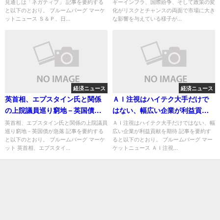
見通しは「ネガティブ」 記事を要約する
ギーインフラ、国際紛争、そして政策の変
と以下のとおり。 ブルームバーグ マーケ
化がリスクとチャンスの両面で市場に大き
ットニュース Ｓ＆Ｐ、日...
な影響を与えている様子が...
経済ニュース
経済ニュース
英首相、エプスタイン氏と関係
ＡＩ注視はハイテク大手だけで
の上院議員巡り窮地－英国債が
はない、幅広い企業が利益貢献
急落
を期待
英首相、エプスタイン氏と関係の上院議員
ＡＩ注視はハイテク大手だけではない、幅
巡り窮地－英国債が急落 記事を要約する
広い企業が利益貢献を期待 記事を要約す
と以下のとおり。 ブルームバーグ マーケ
ると以下のとおり。 ブルームバーグ マー
ット 英首相、エプスタイ...
ケットニュース ＡＩ注視...