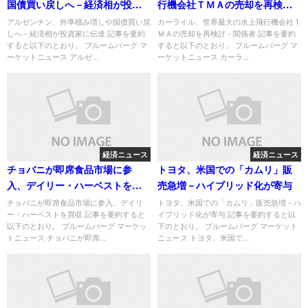
国債買い戻しへ－経済相が投資
行機会社ＴＭＡの売却を再検討
家に伝達
－関係者
アルゼンチン、外準積み増しや国債買い戻
カーライル、世界最大の水上飛行機会社Ｔ
しへ－経済相が投資家に伝達 記事を要約
ＭＡの売却を再検討－関係者 記事を要約
すると以下のとおり。 ブルームバーグ マ
すると以下のとおり。 ブルームバーグ マ
ーケットニュース アルゼ...
ーケットニュース カーラ...
経済ニュース
経済ニュース
チョバニが即席食品市場に参
トヨタ、米国での「カムリ」販
入、デイリー・ハーベストを買
売急増－ハイブリッド化が寄与
収
チョバニが即席食品市場に参入、デイリ
トヨタ、米国での「カムリ」販売急増－ハ
ー・ハーベストを買収 記事を要約すると
イブリッド化が寄与 記事を要約すると以
以下のとおり。 ブルームバーグ マーケッ
下のとおり。 ブルームバーグ マーケット
トニュース チョバニが即席...
ニュース トヨタ、米国で...