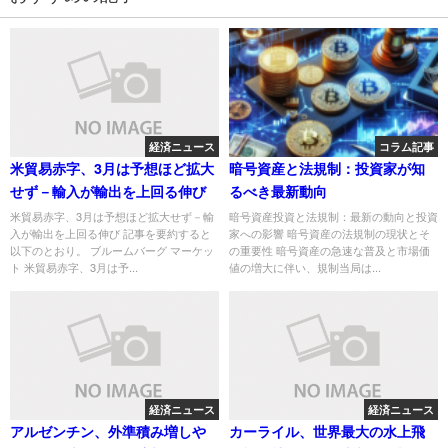
経済ニュース
コラム記事
米貿易赤字、3月は予想ほど拡大
暗号資産と法規制：投資家が知
せず－輸入が輸出を上回る伸び
るべき最新動向
米貿易赤字、3月は予想ほど拡大せず－輸
暗号資産投資と法規制：最新の動向と投資
入が輸出を上回る伸び 記事を要約すると
家への影響 暗号資産の法規制の現状とそ
以下のとおり。 ブルームバーグ マーケッ
の重要性 暗号資産の急速な普及と市場価
ト 米貿易赤字、3月は予...
値の増大に伴い、規制当局は...
経済ニュース
経済ニュース
アルゼンチン、外準積み増しや
カーライル、世界最大の水上飛