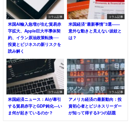
コラム記事
コラム記事
米国AI輸入急増が生む貿易赤
米国経済“最新事情”3選――
字拡大、Apple巨大半導体契
意外な動きと見えない波紋と
約、イラン原油政策転換──
は？
投資とビジネスの新リスクを
読み解く
コラム記事
コラム記事
米国経済ニュース：AIが牽引
アメリカ経済の最新動向：投
する貿易赤字とGDP鈍化―い
資初心者とビジネスリーダー
ま何が起きているのか？
が知って得する3つの話題