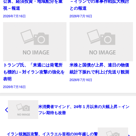
公算、経済投資・地域配分を重
－イランでの軍事作戦拡大検討
視－報道
との報道
2026年7月16日
2026年7月16日
トランプ氏、「来週には発電所
米株と国債が上昇、連日の物価
も標的｣－対イラン攻撃の強化を
統計下振れで利上げ先送り観測
表明
2026年7月16日
2026年7月16日
米消費者マインド、24年１月以来の大幅上昇－イン
フレ期待も改善
イラン核施設攻撃、イスラエル首相の30年越しの警