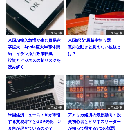
コラム記事
コラム記事
米国AI輸入急増が生む貿易赤
米国経済“最新事情”3選――
字拡大、Apple巨大半導体契
意外な動きと見えない波紋と
約、イラン原油政策転換──
は？
投資とビジネスの新リスクを
読み解く
コラム記事
コラム記事
米国経済ニュース：AIが牽引
アメリカ経済の最新動向：投
する貿易赤字とGDP鈍化―い
資初心者とビジネスリーダー
ま何が起きているのか？
が知って得する3つの話題