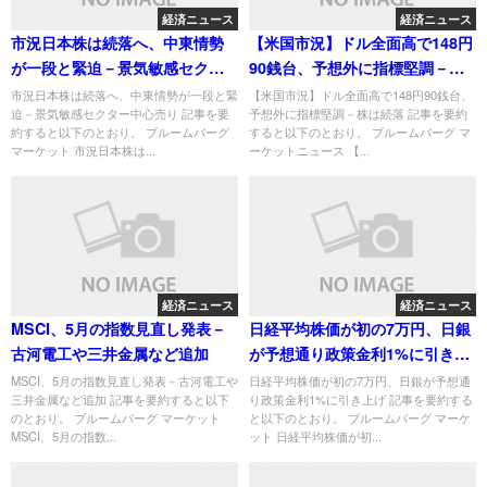
経済ニュース
経済ニュース
市況日本株は続落へ、中東情勢
【米国市況】ドル全面高で148円
が一段と緊迫－景気敏感セクタ
90銭台、予想外に指標堅調－株
ー中心売り
は続落
市況日本株は続落へ、中東情勢が一段と緊
【米国市況】ドル全面高で148円90銭台、
迫－景気敏感セクター中心売り 記事を要
予想外に指標堅調－株は続落 記事を要約
約すると以下のとおり。 ブルームバーグ
すると以下のとおり。 ブルームバーグ マ
マーケット 市況日本株は...
ーケットニュース 【...
経済ニュース
経済ニュース
MSCI、5月の指数見直し発表－
日経平均株価が初の7万円、日銀
古河電工や三井金属など追加
が予想通り政策金利1%に引き上
げ
MSCI、5月の指数見直し発表－古河電工や
日経平均株価が初の7万円、日銀が予想通
三井金属など追加 記事を要約すると以下
り政策金利1%に引き上げ 記事を要約する
のとおり。 ブルームバーグ マーケット
と以下のとおり。 ブルームバーグ マーケ
MSCI、5月の指数...
ット 日経平均株価が初...