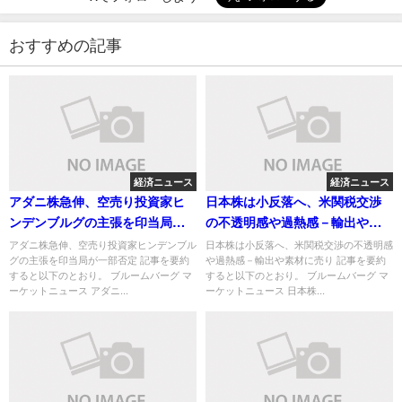
おすすめの記事
経済ニュース
経済ニュース
アダニ株急伸、空売り投資家ヒ
日本株は小反落へ、米関税交渉
ンデンブルグの主張を印当局が
の不透明感や過熱感－輸出や素
一部否定
材に売り
アダニ株急伸、空売り投資家ヒンデンブル
日本株は小反落へ、米関税交渉の不透明感
グの主張を印当局が一部否定 記事を要約
や過熱感－輸出や素材に売り 記事を要約
すると以下のとおり。 ブルームバーグ マ
すると以下のとおり。 ブルームバーグ マ
ーケットニュース アダニ...
ーケットニュース 日本株...