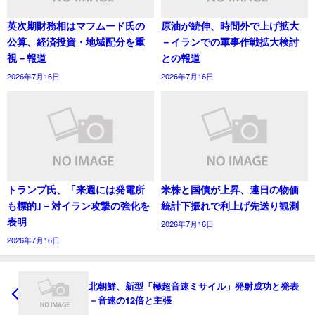
英次期財務相はマフムード氏の
原油が続伸、時間外で上げ拡大
公算、経済投資・地域配分を重
－イランでの軍事作戦拡大検討
視－報道
との報道
2026年7月16日
2026年7月16日
トランプ氏、「来週には発電所
米株と国債が上昇、連日の物価
も標的｣－対イラン攻撃の強化を
統計下振れで利上げ先送り観測
表明
2026年7月16日
2026年7月16日
北朝鮮、新型「極超音速ミサイル」発射成功と発表
－音速の12倍と主張