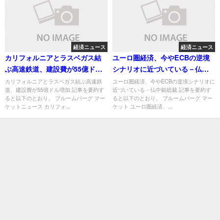
経済ニュース
経済ニュース
カリフォルニアとラスベガス結
ユーロ圏経済、今やECBの逆境
ぶ高速鉄道、建設費が55億ドル
シナリオに近づいている－仏中
増加
銀総裁
カリフォルニアとラスベガス結ぶ高速鉄
ユーロ圏経済、今やECBの逆境シナリオに
道、建設費が55億ドル増加 記事を要約す
近づいている－仏中銀総裁 記事を要約す
ると以下のとおり。 ブルームバーグ マー
ると以下のとおり。 ブルームバーグ マー
ケットニュース カリフォ...
ケット ユーロ圏経済、...