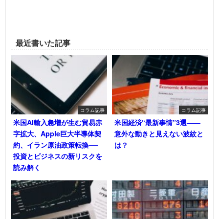
最近書いた記事
コラム記事
コラム記事
米国AI輸入急増が生む貿易赤
米国経済“最新事情”3選――
字拡大、Apple巨大半導体契
意外な動きと見えない波紋と
約、イラン原油政策転換──
は？
投資とビジネスの新リスクを
読み解く