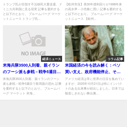
現実
い
トランプ氏が目指す不法移民大量送還、ド
【欧州市況】英30年債利回りが1998年来
ミニカ共和国に見る現実 記事を要約する
の高水準－小売株に買い 記事を要約する
と以下のとおり。 ブルームバーグ マーケ
と以下のとおり。 ブルームバーグ マーケ
ットニュース トランプ氏...
ットニュース 【欧州...
経済ニュース
コラム記事
米海兵隊3500人到着、親イラン
米国経済の今を読み解く：ペソ
のフーシ派も参戦－戦争5週目で
買い支え、政府機能停止、そし
新局面の恐れ
て見えざるリスク
米海兵隊3500人到着、親イランのフーシ
アメリカ経済は常に世界の注目を集めてい
派も参戦－戦争5週目で新局面の恐れ 記事
ますが、2025年10月21日は特にインパク
を要約すると以下のとおり。 ブルームバ
トのある出来事が続出しました。日本では
ーグ マーケット 米海...
報道しきれない舞台裏...