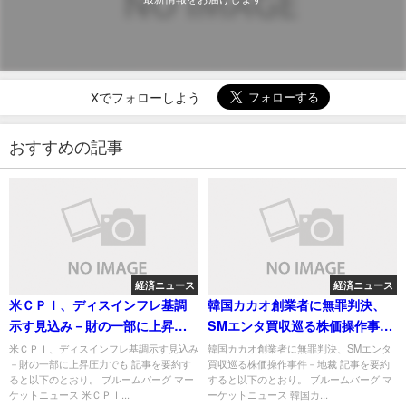
Xでフォローしよう
おすすめの記事
経済ニュース
経済ニュース
米ＣＰＩ、ディスインフレ基調
韓国カカオ創業者に無罪判決、
示す見込み－財の一部に上昇圧
SMエンタ買収巡る株価操作事件
力でも
－地裁
米ＣＰＩ、ディスインフレ基調示す見込み
韓国カカオ創業者に無罪判決、SMエンタ
－財の一部に上昇圧力でも 記事を要約す
買収巡る株価操作事件－地裁 記事を要約
ると以下のとおり。 ブルームバーグ マー
すると以下のとおり。 ブルームバーグ マ
ケットニュース 米ＣＰＩ...
ーケットニュース 韓国カ...