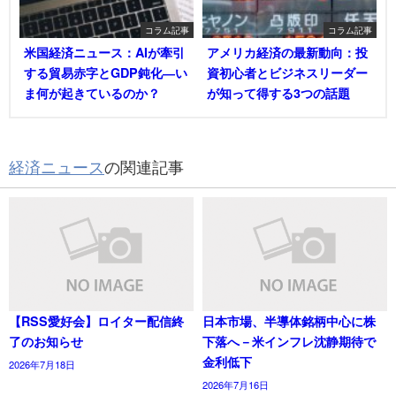
コラム記事
コラム記事
米国経済ニュース：AIが牽引
アメリカ経済の最新動向：投
する貿易赤字とGDP鈍化―い
資初心者とビジネスリーダー
ま何が起きているのか？
が知って得する3つの話題
経済ニュース
の関連記事
【RSS愛好会】ロイター配信終
日本市場、半導体銘柄中心に株
了のお知らせ
下落へ－米インフレ沈静期待で
金利低下
2026年7月18日
2026年7月16日