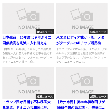
経済ニュース
経済ニュース
日本生命、25年度は９年ぶりに
米エヌビディア株が下落、メタ
国債残高を削減－入れ替えを積
がグーグルのAIチップ活用検討
極化
と報道
日本生命、25年度は９年ぶりに国債残高
米エヌビディア株が下落、メタがグーグル
を削減－入れ替えを積極化 記事を要約す
のAIチップ活用検討と報道 記事を要約す
ると以下のとおり。 ブルームバーグ マー
ると以下のとおり。 ブルームバーグ マー
ケットニュース 日本生命...
ケットニュース 米エヌ...
経済ニュース
経済ニュース
トランプ氏が目指す不法移民大
【欧州市況】英30年債利回りが
量送還、ドミニカ共和国に見る
1998年来の高水準－小売株に買