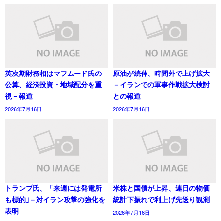
英次期財務相はマフムード氏の
原油が続伸、時間外で上げ拡大
公算、経済投資・地域配分を重
－イランでの軍事作戦拡大検討
視－報道
との報道
2026年7月16日
2026年7月16日
トランプ氏、「来週には発電所
米株と国債が上昇、連日の物価
も標的｣－対イラン攻撃の強化を
統計下振れで利上げ先送り観測
表明
2026年7月16日