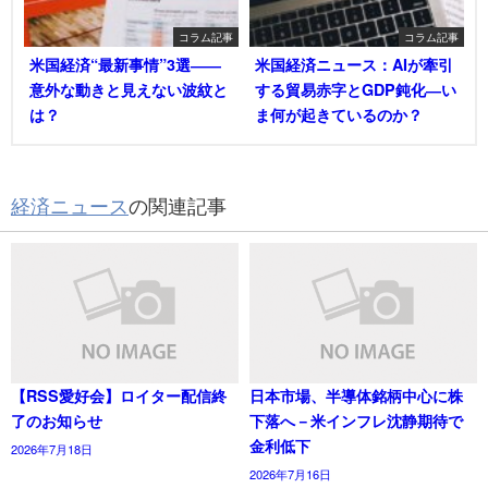
コラム記事
コラム記事
米国経済“最新事情”3選――
米国経済ニュース：AIが牽引
意外な動きと見えない波紋と
する貿易赤字とGDP鈍化―い
は？
ま何が起きているのか？
経済ニュース
の関連記事
【RSS愛好会】ロイター配信終
日本市場、半導体銘柄中心に株
了のお知らせ
下落へ－米インフレ沈静期待で
金利低下
2026年7月18日
2026年7月16日