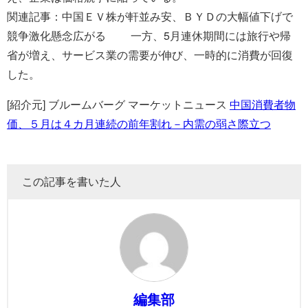
関連記事：中国ＥＶ株が軒並み安、ＢＹＤの大幅値下げで
競争激化懸念広がる 一方、5月連休期間には旅行や帰
省が増え、サービス業の需要が伸び、一時的に消費が回復
した。
[紹介元] ブルームバーグ マーケットニュース
中国消費者物
価、５月は４カ月連続の前年割れ－内需の弱さ際立つ
この記事を書いた人
編集部