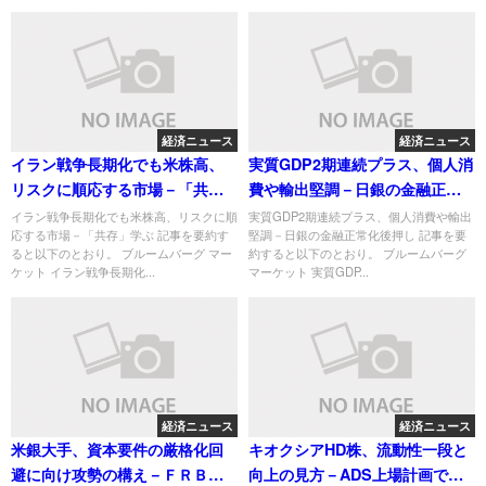
経済ニュース
経済ニュース
イラン戦争長期化でも米株高、
実質GDP2期連続プラス、個人消
リスクに順応する市場－「共
費や輸出堅調－日銀の金融正常
存」学ぶ
化後押し
イラン戦争長期化でも米株高、リスクに順
実質GDP2期連続プラス、個人消費や輸出
応する市場－「共存」学ぶ 記事を要約す
堅調－日銀の金融正常化後押し 記事を要
ると以下のとおり。 ブルームバーグ マー
約すると以下のとおり。 ブルームバーグ
ケット イラン戦争長期化...
マーケット 実質GDP...
経済ニュース
経済ニュース
米銀大手、資本要件の厳格化回
キオクシアHD株、流動性一段と
避に向け攻勢の構え－ＦＲＢ規
向上の見方－ADS上場計画で裁