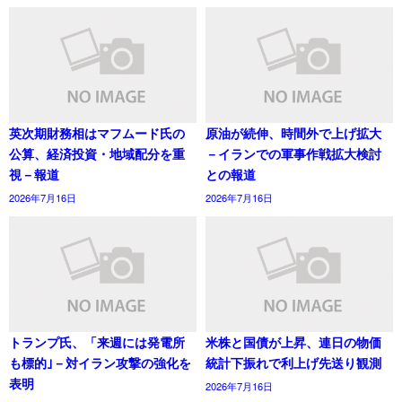
英次期財務相はマフムード氏の
原油が続伸、時間外で上げ拡大
公算、経済投資・地域配分を重
－イランでの軍事作戦拡大検討
視－報道
との報道
2026年7月16日
2026年7月16日
トランプ氏、「来週には発電所
米株と国債が上昇、連日の物価
も標的｣－対イラン攻撃の強化を
統計下振れで利上げ先送り観測
表明
2026年7月16日