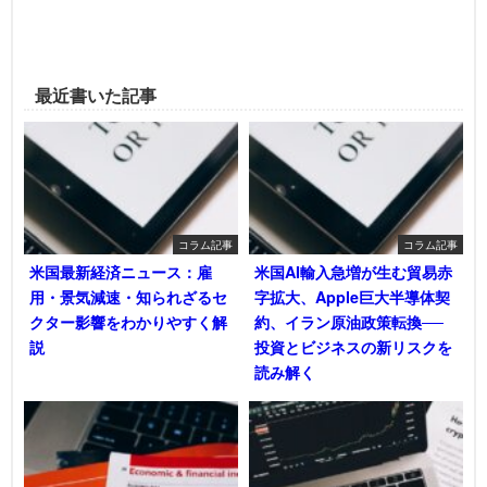
最近書いた記事
コラム記事
コラム記事
米国最新経済ニュース：雇
米国AI輸入急増が生む貿易赤
用・景気減速・知られざるセ
字拡大、Apple巨大半導体契
クター影響をわかりやすく解
約、イラン原油政策転換──
説
投資とビジネスの新リスクを
読み解く