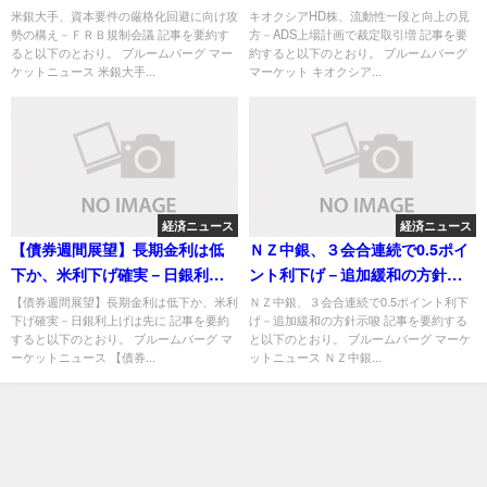
制会議
定取引増
米銀大手、資本要件の厳格化回避に向け攻
キオクシアHD株、流動性一段と向上の見
勢の構え－ＦＲＢ規制会議 記事を要約す
方－ADS上場計画で裁定取引増 記事を要
ると以下のとおり。 ブルームバーグ マー
約すると以下のとおり。 ブルームバーグ
ケットニュース 米銀大手...
マーケット キオクシア...
経済ニュース
経済ニュース
【債券週間展望】長期金利は低
ＮＺ中銀、３会合連続で0.5ポイ
下か、米利下げ確実－日銀利上
ント利下げ－追加緩和の方針示
げは先に
唆
【債券週間展望】長期金利は低下か、米利
ＮＺ中銀、３会合連続で0.5ポイント利下
下げ確実－日銀利上げは先に 記事を要約
げ－追加緩和の方針示唆 記事を要約する
すると以下のとおり。 ブルームバーグ マ
と以下のとおり。 ブルームバーグ マーケ
ーケットニュース 【債券...
ットニュース ＮＺ中銀...