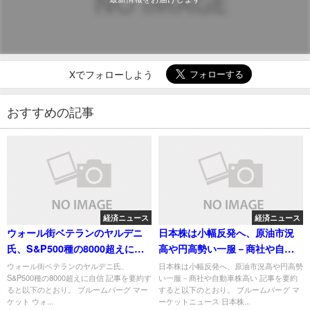
Xでフォローしよう
おすすめの記事
経済ニュース
経済ニュース
ウォール街ベテランのヤルデニ
日本株は小幅反発へ、原油市況
氏、S&P500種の8000超えに自
高や円高勢い一服－商社や自動
信
車株高い
ウォール街ベテランのヤルデニ氏、
日本株は小幅反発へ、原油市況高や円高勢
S&P500種の8000超えに自信 記事を要約す
い一服－商社や自動車株高い 記事を要約
ると以下のとおり。 ブルームバーグ マー
すると以下のとおり。 ブルームバーグ マ
ケット ウォ...
ーケットニュース 日本株...