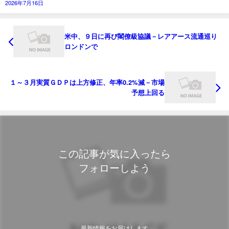
2026年7月16日
米中、９日に再び閣僚級協議－レアアース流通巡り
ロンドンで
１～３月実質ＧＤＰは上方修正、年率0.2%減－市場
予想上回る
この記事が気に入ったら
フォローしよう
最新情報をお届けします