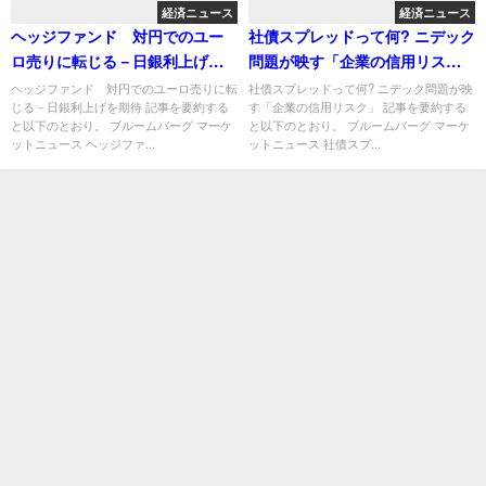
経済ニュース
経済ニュース
ヘッジファンド 対円でのユー
社債スプレッドって何? ニデック
ロ売りに転じる－日銀利上げを
問題が映す「企業の信用リス
期待
ク」
ヘッジファンド 対円でのユーロ売りに転
社債スプレッドって何? ニデック問題が映
じる－日銀利上げを期待 記事を要約する
す「企業の信用リスク」 記事を要約する
と以下のとおり。 ブルームバーグ マーケ
と以下のとおり。 ブルームバーグ マーケ
ットニュース ヘッジファ...
ットニュース 社債スプ...