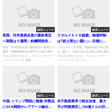
経済ニュース
経済ニュース
英国、対米貿易合意の最終策定
ラガルドＥＣＢ総裁、物価抑制
へ期限は５週間－鉄鋼関税倍増
は｢絶え間ない闘い｣－目標に留
は猶予中
まる必要
英国、対米貿易合意の最終策定へ期限は５
ラガルドＥＣＢ総裁、物価抑制は｢絶え間
週間－鉄鋼関税倍増は猶予中 記事を要約
ない闘い｣－目標に留まる必要 記事を要約
すると以下のとおり。 ブルームバーグ マ
すると以下のとおり。 ブルームバーグ マ
ーケットニュース 英国、...
ーケットニュース ラガ...
経済ニュース
経済ニュース
中国､トランプ関税に報復-米製品
米不動産業界で統合加速、最大
に34％関税やレアアース輸出規
手が同業買収し100億ドルの巨人