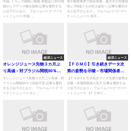
制
誕生へ
中国､トランプ関税に報復-米製品に34％関
米不動産業界で統合加速、最大手が同業買
税やレアアース輸出規制 記事を要約する
収し100億ドルの巨人誕生へ 記事を要約す
と以下のとおり。 ブルームバーグ マーケ
ると以下のとおり。 ブルームバーグ マー
ットニュース 中国､...
ケットニュース 米不...
経済ニュース
経済ニュース
オレンジジュース先物３カ月ぶ
【ＦＯＭＣ】引き続きデータ次
り高値－対ブラジル関税50％で
第の姿勢を示唆－市場関係者の
供給不安
見方
オレンジジュース先物３カ月ぶり高値－対
【ＦＯＭＣ】引き続きデータ次第の姿勢を
ブラジル関税50％で供給不安 記事を要約
示唆－市場関係者の見方 記事を要約する
すると以下のとおり。 ブルームバーグ マ
と以下のとおり。 ブルームバーグ マーケ
ーケットニュース オレ...
ットニュース 【ＦＯＭＣ...