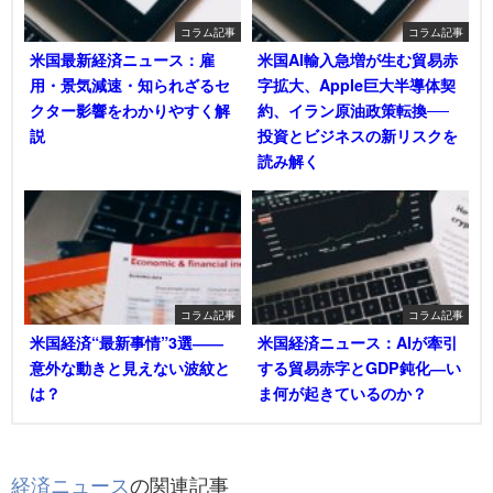
コラム記事
コラム記事
米国最新経済ニュース：雇
米国AI輸入急増が生む貿易赤
用・景気減速・知られざるセ
字拡大、Apple巨大半導体契
クター影響をわかりやすく解
約、イラン原油政策転換──
説
投資とビジネスの新リスクを
読み解く
コラム記事
コラム記事
米国経済“最新事情”3選――
米国経済ニュース：AIが牽引
意外な動きと見えない波紋と
する貿易赤字とGDP鈍化―い
は？
ま何が起きているのか？
経済ニュース
の関連記事