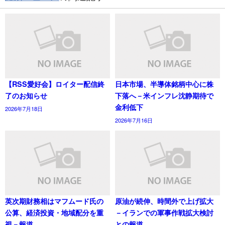
【RSS愛好会】ロイター配信終
日本市場、半導体銘柄中心に株
了のお知らせ
下落へ－米インフレ沈静期待で
金利低下
2026年7月18日
2026年7月16日
英次期財務相はマフムード氏の
原油が続伸、時間外で上げ拡大
公算、経済投資・地域配分を重
－イランでの軍事作戦拡大検討
視－報道
との報道