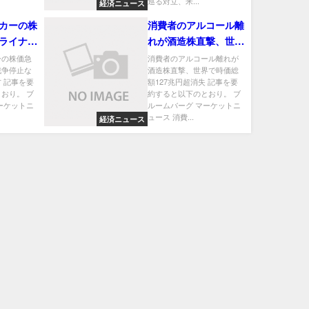
巡る対立、米...
経済ニュース
カーの株
消費者のアルコール離
ライナ戦
れが酒造株直撃、世界
給増との
で時価総額127兆円超
ーの株価急
消費者のアルコール離れが
戦争停止な
酒造株直撃、世界で時価総
消失
 記事を要
額127兆円超消失 記事を要
おり。 ブ
約すると以下のとおり。 ブ
ーケットニ
ルームバーグ マーケットニ
ュース 消費...
経済ニュース