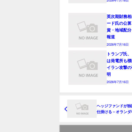
英次期財務相
ード氏の公算
資・地域配分
報道
2026年7月16日
トランプ氏、
は発電所も標
イラン攻撃の
明
2026年7月16日
ヘッジファンドが独
仕掛ける－オランダ
革で価格にゆがみ