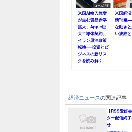
コラム記事
米国AI輸入急増
米国経済
が生む貿易赤字
情”3選
拡大、Apple巨
な動きと
大半導体契約、
い波紋と
イラン原油政策
転換──投資とビ
ジネスの新リス
クを読み解く
経済ニュース
の関連記事
【RSS愛好
ター配信終了
せ
2026年7月18日