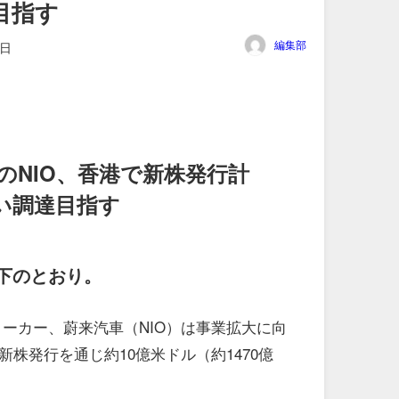
目指す
編集部
1日
のNIO、香港で新株発行計
近い調達目指す
下のとおり。
メーカー、蔚来汽車（NIO）は事業拡大に向
株発行を通じ約10億米ドル（約1470億