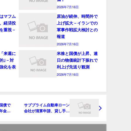
2026年7月16日
はマフム
原油が続伸、時間外で
、経済投
上げ拡大－イランでの
を重視－
軍事作戦拡大検討との
報道
2026年7月16日
「来週に
米株と国債が上昇、連
的｣－対
日の物価統計下振れで
強化を表
利上げ先送り観測
2026年7月16日
国債で
サブプライム自動車ローン
年金改
会社が清算申請、貸し手に
JPモルガンなど