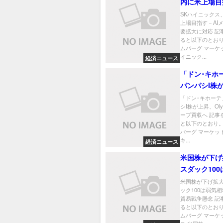
内に米上場目
メモリー需要
SKハイニックス
上場目指す－AI
応
要拡大に対応 記
ると以下のとおり
ムバーグ マーケッ
イニック...
経済ニュース
「ドン･キホ
パンパシI株
Olympicグ
「ドン･キホーテ
シI株が上昇、Oly
収へ
ープ買収へ 記事
と以下のとおり。
バーグ マーケット
キ...
経済ニュース
米国株が下げ
スダック10
場入りへ－貿
米国株が下げ拡
ック100は弱気
念
貿易戦争懸念 記
ると以下のとおり
ムバーグ マーケ