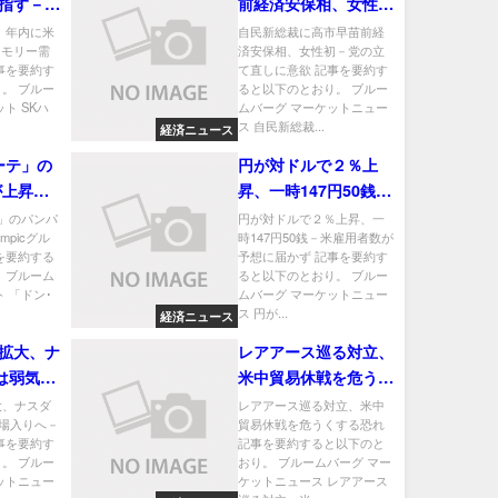
指す－AI
前経済安保相、女性初
拡大に対
－党の立て直しに意欲
、年内に米
自民新総裁に高市早苗前経
メモリー需
済安保相、女性初－党の立
事を要約す
て直しに意欲 記事を要約す
。 ブルー
ると以下のとおり。 ブルー
ト SKハ
ムバーグ マーケットニュー
ス 自民新総裁...
経済ニュース
ーテ」の
円が対ドルで２％上
が上昇、
昇、一時147円50銭－
ループ買
米雇用者数が予想に届
」のパンパ
円が対ドルで２％上昇、一
mpicグル
時147円50銭－米雇用者数が
かず
を要約する
予想に届かず 記事を要約す
 ブルーム
ると以下のとおり。 ブルー
 「ドン･
ムバーグ マーケットニュー
ス 円が...
経済ニュース
拡大、ナ
レアアース巡る対立、
0は弱気相
米中貿易休戦を危うく
易戦争懸
する恐れ
大、ナスダ
レアアース巡る対立、米中
相場入りへ－
貿易休戦を危うくする恐れ
事を要約す
記事を要約すると以下のと
。 ブルー
おり。 ブルームバーグ マー
ットニュー
ケットニュース レアアース