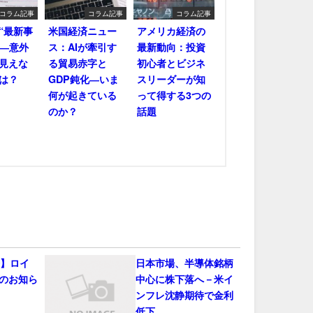
コラム記事
コラム記事
コラム記事
“最新事
米国経済ニュー
アメリカ経済の
――意外
ス：AIが牽引す
最新動向：投資
見えな
る貿易赤字と
初心者とビジネ
は？
GDP鈍化―いま
スリーダーが知
何が起きている
って得する3つの
のか？
話題
会】ロイ
日本市場、半導体銘柄
のお知ら
中心に株下落へ－米イ
ンフレ沈静期待で金利
低下