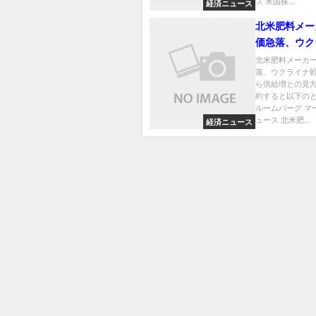
ス 米国株...
経済ニュース
北米肥料メー
価急落、ウク
争停止なら供
北米肥料メーカ
落、ウクライナ
見方
ら供給増との見方
約すると以下のと
ルームバーグ マ
ュース 北米肥...
経済ニュース