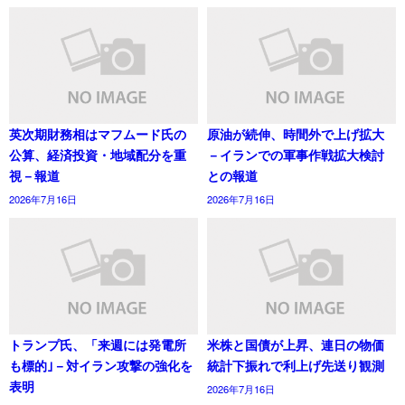
英次期財務相はマフムード氏の
原油が続伸、時間外で上げ拡大
公算、経済投資・地域配分を重
－イランでの軍事作戦拡大検討
視－報道
との報道
2026年7月16日
2026年7月16日
トランプ氏、「来週には発電所
米株と国債が上昇、連日の物価
も標的｣－対イラン攻撃の強化を
統計下振れで利上げ先送り観測
表明
2026年7月16日