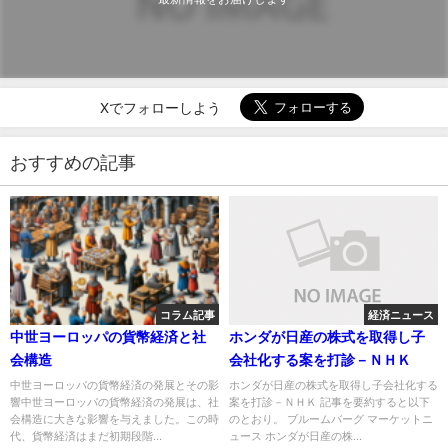
Xでフォローしよう
おすすめの記事
コラム記事
経済ニュース
中世ヨーロッパの貨幣経済と社
ホンダが日産の株式を取得し子
会構造
会社化する案を打診－ＮＨＫ
中世ヨーロッパの貨幣経済の発展とその影
ホンダが日産の株式を取得し子会社化する
響中世ヨーロッパの貨幣経済の発展は、社
案を打診－ＮＨＫ 記事を要約すると以下
会構造に大きな影響を与えました。この時
のとおり。 ブルームバーグ マーケットニ
代、貨幣経済はまだ初期段階...
ュース ホンダが日産の株...