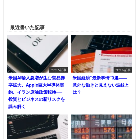
最近書いた記事
コラム記事
コラム記事
米国AI輸入急増が生む貿易赤
米国経済“最新事情”3選――
字拡大、Apple巨大半導体契
意外な動きと見えない波紋と
約、イラン原油政策転換──
は？
投資とビジネスの新リスクを
読み解く