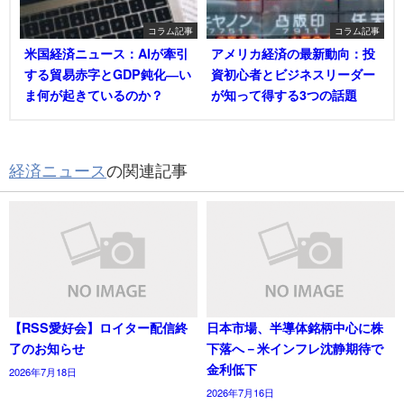
コラム記事
コラム記事
米国経済ニュース：AIが牽引
アメリカ経済の最新動向：投
する貿易赤字とGDP鈍化―い
資初心者とビジネスリーダー
ま何が起きているのか？
が知って得する3つの話題
経済ニュース
の関連記事
【RSS愛好会】ロイター配信終
日本市場、半導体銘柄中心に株
了のお知らせ
下落へ－米インフレ沈静期待で
金利低下
2026年7月18日
2026年7月16日