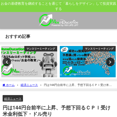
お金の基礎教育を継続することを通じて「暮らしをデザイン」して投資実践
する
おすすめ記事
マンスリーミーティング
マンスリーミーティング
ホーム
経済ニュース
円は144円台前半に上昇、予想下回るＣＰＩ受け米金
利低下・ドル売り
経済ニュース
円は144円台前半に上昇、予想下回るＣＰＩ受け
米金利低下・ドル売り