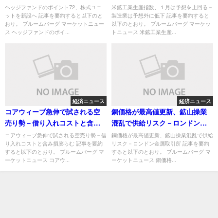
下
ヘッジファンドのポイント72、株式ユニ
米鉱工業生産指数、１月は予想を上回る－
ットを新設へ 記事を要約すると以下のと
製造業は予想外に低下 記事を要約すると
おり。 ブルームバーグ マーケットニュー
以下のとおり。 ブルームバーグ マーケッ
ス ヘッジファンドのポイ...
トニュース 米鉱工業生産...
経済ニュース
経済ニュース
コアウィーブ急伸で試される空
銅価格が最高値更新、鉱山操業
売り勢－借り入れコストと含み
混乱で供給リスク－ロンドン金
損膨らむ
属取引所
コアウィーブ急伸で試される空売り勢－借
銅価格が最高値更新、鉱山操業混乱で供給
り入れコストと含み損膨らむ 記事を要約
リスク－ロンドン金属取引所 記事を要約
すると以下のとおり。 ブルームバーグ マ
すると以下のとおり。 ブルームバーグ マ
ーケットニュース コアウ...
ーケットニュース 銅価格...