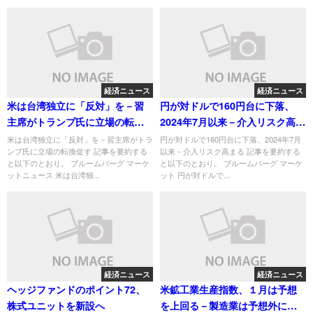
経済ニュース
経済ニュース
米は台湾独立に「反対」を－習
円が対ドルで160円台に下落、
主席がトランプ氏に立場の転換
2024年7月以来－介入リスク高ま
促す
る
米は台湾独立に「反対」を－習主席がトラ
円が対ドルで160円台に下落、2024年7月
ンプ氏に立場の転換促す 記事を要約する
以来－介入リスク高まる 記事を要約する
と以下のとおり。 ブルームバーグ マーケ
と以下のとおり。 ブルームバーグ マーケ
ットニュース 米は台湾独...
ット 円が対ドルで...
経済ニュース
経済ニュース
ヘッジファンドのポイント72、
米鉱工業生産指数、１月は予想
株式ユニットを新設へ
を上回る－製造業は予想外に低