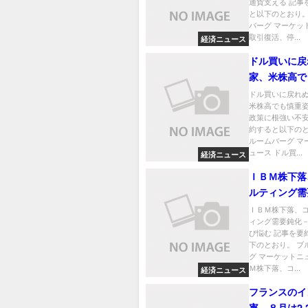
通貨支える 記事
と以下のとおり。
バーグ マーケッ
取引復活、停...
経済ニュース
ドル買いに戻
家、米株高で
勢－貿易政策
ドル買いに戻れ
米株高でも慎重
不安
政策に根強い不安
約すると以下のと
ルームバーグ マ
ュース ドル買...
経済ニュース
ＩＢＭ株下落
ルティング需
売上高伸び悩
ＩＢＭ株下落、
ィング需要鈍化
び悩む 記事を要
下のとおり。 ブ
グ マーケットニ
Ｍ株下落、コ...
経済ニュース
フランスのイ
率、８月は2.