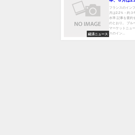
３年ぶりの低
フランスのイン
月は2.2％－約
水準 記事を要約
のとおり。 ブル
マーケットニュー
スのイン...
経済ニュース