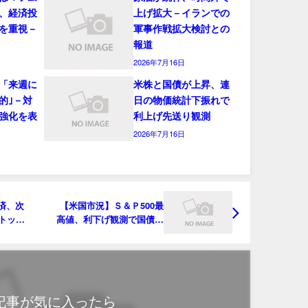
、経済投
上げ拡大－イランでの
を重視－
軍事作戦拡大検討との
報道
2026年7月16日
「来週に
米株と国債が上昇、連
的｣－対
日の物価統計下振れで
強化を表
利上げ先送り観測
2026年7月16日
経済、次
【米国市況】Ｓ＆Ｐ500最
トップ
高値、利下げ観測で国債上
昇－ドル144円近辺
記事が気に入ったら