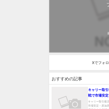
Xでフォ
おすすめの記事
キャリー取引
戦で市場安定
が資源国通貨
キャリー取引復
市場安定－原油