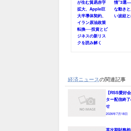
が生む貿易赤字
情”3選
拡大、Apple巨
な動きと
大半導体契約、
い波紋と
イラン原油政策
転換──投資とビ
ジネスの新リス
クを読み解く
経済ニュース
の関連記事
【RSS愛好
ター配信終了
せ
2026年7月18日
英次期財務相