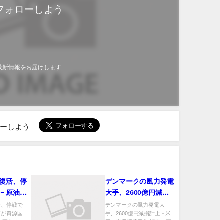
フォローしよう
最新情報をお届けします
ローしよう
復活、停
デンマークの風力発電
－原油高
大手、2600億円減損
支える
計上－米国で事業環境
活、停戦で
デンマークの風力発電大
高が資源国
手、2600億円減損計上－米
悪化