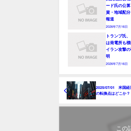
ード氏の公算
資・地域配分
報道
2026年7月16日
トランプ氏、
は発電所も標
イラン攻撃の
明
2026年7月16日
2025/07/01 米国
の転換点はどこか？
ニュースから探る
この