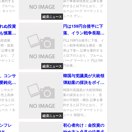
を要約する
国で事業環境悪化 記事を要
 ブルーム
約すると以下のとおり。 ブ
ト キャリー
ルームバーグ マーケットニ
ュース デン...
経済ニュース
れぬ投資
円は159円台後半に下
も慎重姿
落、イラン戦争長期化
に根強い
を懸念－債券は下落へ
ぬ投資家、
円は159円台後半に下落、イ
姿勢－貿易
ラン戦争長期化を懸念－債
 記事を要
券は下落へ 記事を要約する
おり。 ブ
と以下のとおり。 ブルーム
ーケットニ
バーグ マーケット 円は159
円台後...
経済ニュース
、コンサ
韓国与党議員が大統領
要鈍化－
弾劾案の採決をボイコ
む
ット、否決の可能性－
コンサルテ
韓国与党議員が大統領弾劾
－売上高伸
案の採決をボイコット、否
聯合
約すると以
決の可能性－聯合 記事を要
ルームバー
約すると以下のとおり。 ブ
ュース ＩＢ
ルームバーグ マーケットニ
ュース 韓国与...
経済ニュース
ンフレ
初心者向け：金投資の
2％－約
始め方と必見の注意点