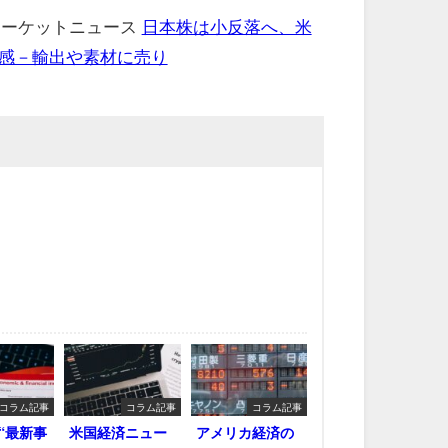
 マーケットニュース
日本株は小反落へ、米
感－輸出や素材に売り
コラム記事
コラム記事
コラム記事
“最新事
米国経済ニュー
アメリカ経済の