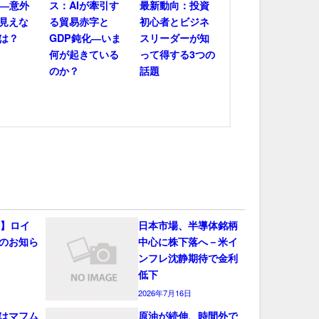
――意外
ス：AIが牽引す
最新動向：投資
見えな
る貿易赤字と
初心者とビジネ
は？
GDP鈍化―いま
スリーダーが知
何が起きている
って得する3つの
のか？
話題
会】ロイ
日本市場、半導体銘柄
のお知ら
中心に株下落へ－米イ
ンフレ沈静期待で金利
低下
2026年7月16日
はマフム
原油が続伸、時間外で