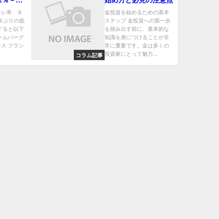
水準
フレ率、８
金投資を始めるための基本
３年ぶりの低
ステップ 金投資への第一歩
すると以下
を踏み出す前に、基本的な
ームバーグ
知識を身につけることが非
ス フラン
常に重要です。金は多くの
投資家にとって魅力...
コラム記事