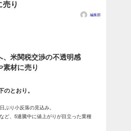
に売り
編集部
へ、米関税交渉の不透明感
や素材に売り
下のとおり。
業日ぶり小反落の見込み。
など、5連騰中に値上がりが目立った業種