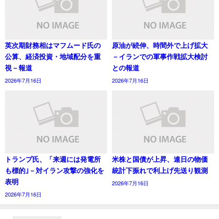
英次期財務相はマフムード氏の
原油が続伸、時間外で上げ拡大
公算、経済投資・地域配分を重
－イランでの軍事作戦拡大検討
視－報道
との報道
2026年7月16日
2026年7月16日
トランプ氏、「来週には発電所
米株と国債が上昇、連日の物価
も標的｣－対イラン攻撃の強化を
統計下振れで利上げ先送り観測
表明
2026年7月16日
2026年7月16日