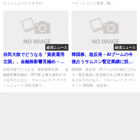
ケットニュース ＵＢＳや...
ーケット インド首相、燃...
経済ニュース
経済ニュース
自民大敗でどうなる「資産運用
韓国株、急反発－AIブームの今
立国」、金融株影響見極め－専
後占うサムスン暫定業績に投資
門家
家注目
自民大敗でどうなる「資産運用立国」、金
韓国株、急反発－AIブームの今後占うサム
融株影響見極め－専門家 記事を要約する
スン暫定業績に投資家注目 記事を要約す
と以下のとおり。 ブルームバーグ マーケ
ると以下のとおり。 ブルームバーグ マー
ットニュース 自民大敗で...
ケット 韓国株、急反発...