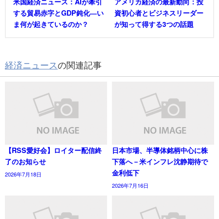
米国経済ニュース：AIが牽引
アメリカ経済の最新動向：投
する貿易赤字とGDP鈍化―い
資初心者とビジネスリーダー
ま何が起きているのか？
が知って得する3つの話題
経済ニュース
の関連記事
【RSS愛好会】ロイター配信終
日本市場、半導体銘柄中心に株
了のお知らせ
下落へ－米インフレ沈静期待で
金利低下
2026年7月18日
2026年7月16日