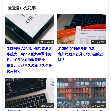
最近書いた記事
コラム記事
コラム記事
米国AI輸入急増が生む貿易赤
米国経済“最新事情”3選――
字拡大、Apple巨大半導体契
意外な動きと見えない波紋と
約、イラン原油政策転換──
は？
投資とビジネスの新リスクを
読み解く
コラム記事
コラム記事