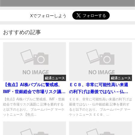
Xでフォローしよう
おすすめの記事
経済ニュース
経済ニュース
【焦点】AI株バブルに警戒感、
ＥＣＢ、非常に可能性高い来週
IMF・世銀総会で市場リスク議題
の利下げは最後ではない－仏中
に
銀総裁
【焦点】AI株バブルに警戒感、IMF・世銀
ＥＣＢ、非常に可能性高い来週の利下げは
総会で市場リスク議題に 記事を要約する
最後ではない－仏中銀総裁 記事を要約す
と以下のとおり。 ブルームバーグ マーケ
ると以下のとおり。 ブルームバーグ マー
ットニュース 【焦点...
ケットニュース ＥＣＢ、...