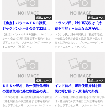
経済ニュース
経済ニュース
【焦点】パウエルＦＲＢ議長、
トランプ氏、対中高関税は「持
ジャクソンホール会合で22日講
続不可能」－公正な合意が必要
演
と強調
【焦点】パウエルＦＲＢ議長、ジャクソン
トランプ氏、対中高関税は「持続不可能」
ホール会合で22日講演 記事を要約すると
－公正な合意が必要と強調 記事を要約す
以下のとおり。 ブルームバーグ マーケッ
ると以下のとおり。 ブルームバーグ マー
トニュース 【焦点】パ...
ケットニュース トランプ...
経済ニュース
経済ニュース
ＵＢＳや野村、欧州債務危機時
インド首相、燃料使用抑制を国
の国債取引に絡む制裁金の決定
民に呼び掛け－原油高で外貨準
覆せず
備に圧力
ＵＢＳや野村、欧州債務危機時の国債取引
インド首相、燃料使用抑制を国民に呼び掛
に絡む制裁金の決定覆せず 記事を要約す
け－原油高で外貨準備に圧力 記事を要約
ると以下のとおり。 ブルームバーグ マー
すると以下のとおり。 ブルームバーグ マ