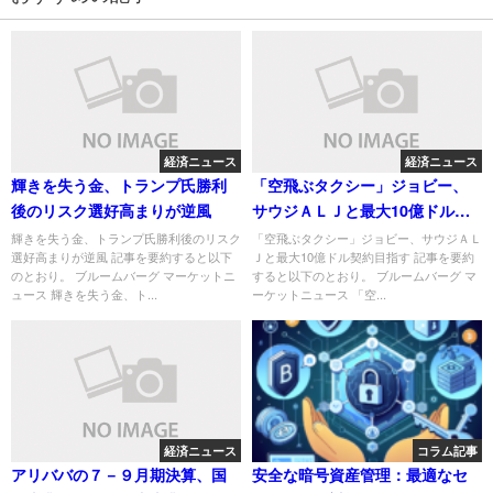
経済ニュース
経済ニュース
輝きを失う金、トランプ氏勝利
「空飛ぶタクシー」ジョビー、
後のリスク選好高まりが逆風
サウジＡＬＪと最大10億ドル契
約目指す
輝きを失う金、トランプ氏勝利後のリスク
「空飛ぶタクシー」ジョビー、サウジＡＬ
選好高まりが逆風 記事を要約すると以下
Ｊと最大10億ドル契約目指す 記事を要約
のとおり。 ブルームバーグ マーケットニ
すると以下のとおり。 ブルームバーグ マ
ュース 輝きを失う金、ト...
ーケットニュース 「空...
経済ニュース
コラム記事
アリババの７－９月期決算、国
安全な暗号資産管理：最適なセ