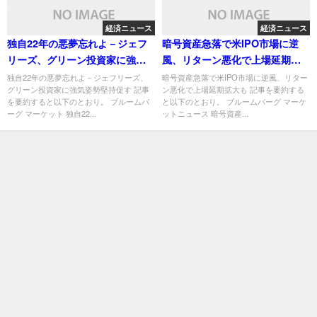
経済ニュース
経済ニュース
独自22年の悪夢忘れよ－ジェフ
暗号資産急落で米IPO市場に逆
リーズ、グリーン投資家に強気
風、リターン悪化で上場延期拡
姿勢堅持促す
大も
独自22年の悪夢忘れよ－ジェフリーズ、
暗号資産急落で米IPO市場に逆風、リター
グリーン投資家に強気姿勢堅持促す 記事
ン悪化で上場延期拡大も 記事を要約する
を要約すると以下のとおり。 ブルームバ
と以下のとおり。 ブルームバーグ マーケ
ーグ マーケット 独自22...
ットニュース 暗号資産...