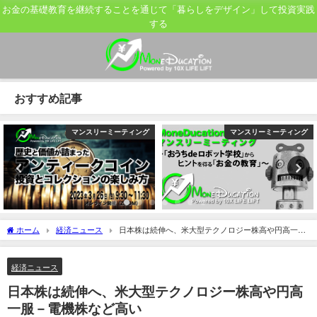
お金の基礎教育を継続することを通じて「暮らしをデザイン」して投資実践
する
おすすめ記事
マンスリーミーティング
マンスリーミーティング
ホーム
経済ニュース
日本株は続伸へ、米大型テクノロジー株高や円高一服
－電機株など高い
経済ニュース
日本株は続伸へ、米大型テクノロジー株高や円高
一服－電機株など高い