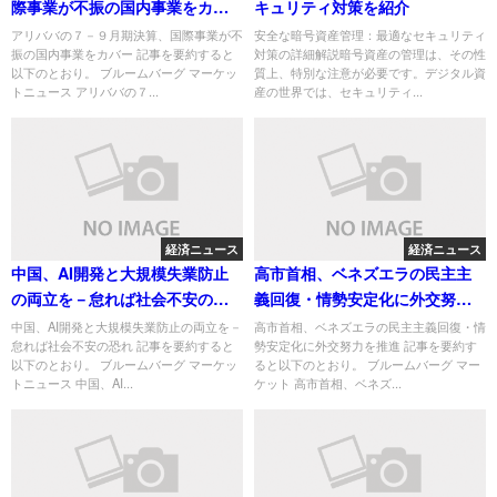
際事業が不振の国内事業をカバ
キュリティ対策を紹介
ー
アリババの７－９月期決算、国際事業が不
安全な暗号資産管理：最適なセキュリティ
振の国内事業をカバー 記事を要約すると
対策の詳細解説暗号資産の管理は、その性
以下のとおり。 ブルームバーグ マーケッ
質上、特別な注意が必要です。デジタル資
トニュース アリババの７...
産の世界では、セキュリティ...
経済ニュース
経済ニュース
中国、AI開発と大規模失業防止
高市首相、ベネズエラの民主主
の両立を－怠れば社会不安の恐
義回復・情勢安定化に外交努力
れ
を推進
中国、AI開発と大規模失業防止の両立を－
高市首相、ベネズエラの民主主義回復・情
怠れば社会不安の恐れ 記事を要約すると
勢安定化に外交努力を推進 記事を要約す
以下のとおり。 ブルームバーグ マーケッ
ると以下のとおり。 ブルームバーグ マー
トニュース 中国、AI...
ケット 高市首相、ベネズ...