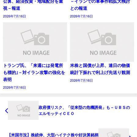
公算、経済投資・地域配分を重
－イランでの軍事作戦拡大検討
視－報道
との報道
2026年7月16日
2026年7月16日
トランプ氏、「来週には発電所
米株と国債が上昇、連日の物価
も標的｣－対イラン攻撃の強化を
統計下振れで利上げ先送り観測
表明
2026年7月16日
2026年7月16日
政府債リスク、「従来型の危機誘発」も－ＵＢＳの
エルモッティＣＥＯ
【米国市況】株続伸、大型ハイテク株や好決算銘柄