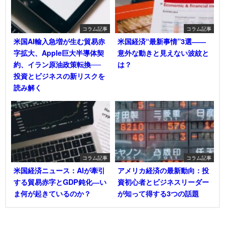
コラム記事
コラム記事
米国AI輸入急増が生む貿易赤
米国経済“最新事情”3選――
字拡大、Apple巨大半導体契
意外な動きと見えない波紋と
約、イラン原油政策転換──
は？
投資とビジネスの新リスクを
読み解く
コラム記事
コラム記事
米国経済ニュース：AIが牽引
アメリカ経済の最新動向：投
する貿易赤字とGDP鈍化―い
資初心者とビジネスリーダー
ま何が起きているのか？
が知って得する3つの話題