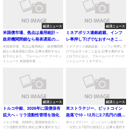
経済ニュース
経済ニュース
米国債市場、焦点は雇用統計－
ミネアポリス連銀総裁、インフ
政府機関閉鎖なら発表遅延の恐
レ率押し下げでなおすべきこと
れ
ある
米国債市場、焦点は雇用統計－政府機関閉
ミネアポリス連銀総裁、インフレ率押し下
鎖なら発表遅延の恐れ 記事を要約すると
げでなおすべきことある 記事を要約する
以下のとおり。 ブルームバーグ マーケッ
と以下のとおり。 ブルームバーグ マーケ
トニュース 米国債市場、...
ットニュース ミネアポリ...
経済ニュース
経済ニュース
トルコ中銀、2026年に国債保有
米ストラテジー、ビットコイン
拡大へ－リラ流動性管理を強化
急落で10－12月に2.7兆円の損失
計上
トルコ中銀、2026年に国債保有拡大へ－
米ストラテジー、ビットコイン急落で10
リラ流動性管理を強化 記事を要約すると
－12月に2.7兆円の損失計上 記事を要約す