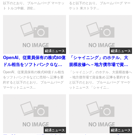
以下のとおり。 ブルームバーグ マーケッ
ると以下のとおり。 ブルームバーグ マー
ト トルコ中銀、202...
ケット 米ストラテ...
経済ニュース
経済ニュース
OpenAI、従業員保有の株式60億
「シャイニング」のホテル、大
ドル相当をソフトバンクＧなど
規模改修へ－地方債市場で資金
に売却へ
集め
OpenAI、従業員保有の株式60億ドル相当
「シャイニング」のホテル、大規模改修へ
をソフトバンクＧなどに売却へ 記事を要
－地方債市場で資金集め 記事を要約する
約すると以下のとおり。 ブルームバーグ
と以下のとおり。 ブルームバーグ マーケ
マーケットニュース...
ットニュース 「シャイニ...
経済ニュース
経済ニュース