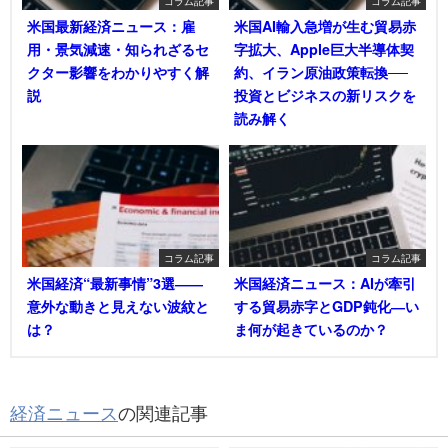
コラム記事
コラム記事
米国最新経済ニュース：雇
米国AI輸入急増が生む貿易赤
用・景気減速・知られざるセ
字拡大、Apple巨大半導体契
クター影響をわかりやすく解
約、イラン原油政策転換──
説
投資とビジネスの新リスクを
読み解く
コラム記事
コラム記事
米国経済“最新事情”3選――
米国経済ニュース：AIが牽引
意外な動きと見えない波紋と
する貿易赤字とGDP鈍化―い
は？
ま何が起きているのか？
経済ニュース
の関連記事