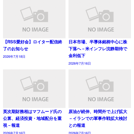
【RSS愛好会】ロイター配信終
日本市場、半導体銘柄中心に株
了のお知らせ
下落へ－米インフレ沈静期待で
金利低下
2026年7月18日
2026年7月16日
英次期財務相はマフムード氏の
原油が続伸、時間外で上げ拡大
公算、経済投資・地域配分を重
－イランでの軍事作戦拡大検討
視－報道
との報道
2026年7月16日
2026年7月16日