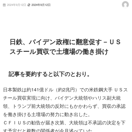
2024年9月12日
2024年9月12日
日鉄、バイデン政権に翻意促す－ＵＳ
スチール買収で土壇場の働き掛け
記事を要約すると以下のとおり。
日本製鉄は約141億ドル（約2兆円）での米鉄鋼大手 ＵＳス
チール買収実現に向け、バイデン大統領やハリス副大統
領、トランプ前大統領の反対にもかかわらず、買収の承認
を働き掛ける土壇場の努力に動き出した。
ＣＦＩＵＳの勧告が届き次第、大統領は不承認の決定を下
す予定だと複数の関係者が今月述べていた。