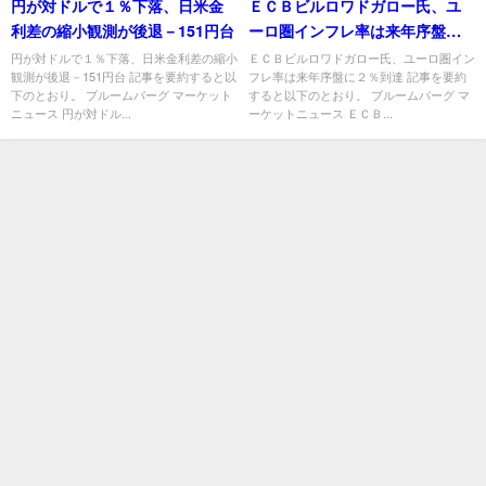
円が対ドルで１％下落、日米金
ＥＣＢビルロワドガロー氏、ユ
利差の縮小観測が後退－151円台
ーロ圏インフレ率は来年序盤に
２％到達
円が対ドルで１％下落、日米金利差の縮小
ＥＣＢビルロワドガロー氏、ユーロ圏イン
観測が後退－151円台 記事を要約すると以
フレ率は来年序盤に２％到達 記事を要約
下のとおり。 ブルームバーグ マーケット
すると以下のとおり。 ブルームバーグ マ
ニュース 円が対ドル...
ーケットニュース ＥＣＢ...