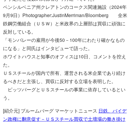
ペンシルベニア州クレアトンのコークス関連施設（2024年
9月9日）Photographer:JustinMerriman/Bloomberg 全米
鉄鋼労働組合（ＵＳＷ）と米政界の上層部は買収に頑強に
反対している。
「モンバレーの雇用が今後50－100年にわたり確かなもの
になる」と同氏はインタビューで語った。
ホワイトハウスと知事のオフィスは10日、コメントを控え
た。
ＵＳスチールが国内で所有、運営される米企業であり続け
るべきだと主張し、買収に反対する立場を表明した。
ピッツバーグとＵＳスチールの事業に依存しているとい
う。
[紹介元] ブルームバーグ マーケットニュース
日鉄、バイデ
ン政権に翻意促す－ＵＳスチール買収で土壇場の働き掛け